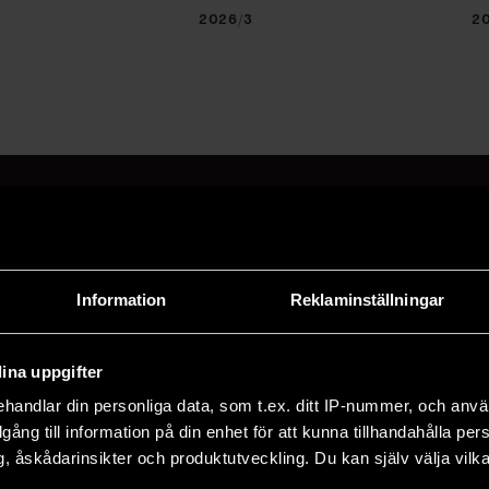
2026/3
2
a på F&F:s nyhetsbrev här
Information
Reklaminställningar
adress och klicka på prenumereraknappen. Läs om hur 
ina uppgifter
handlar din personliga data, som t.ex. ditt IP-nummer, och anv
illgång till information på din enhet för att kunna tillhandahålla pe
, åskådarinsikter och produktutveckling. Du kan själv välja vilk
TER