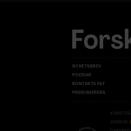
a
d
r
e
s
s
:
NYHETSBREV
PODDAR
KONTAKTA F&F
PRENUMERERA
KUNDTJÄ
ADRESS: