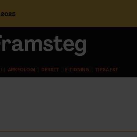
s 2025
S
ö
k
e
f
t
e
r
I
ARKEOLOGI
DEBATT
E-TIDNING
TIPSA F&F
: