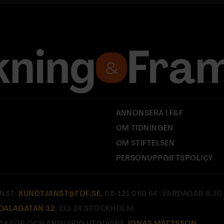
ANNONSERA I F&F
OM TIDNINGEN
OM STIFTELSEN
PERSONUPPGIFTSPOLICY
NST:
KUNDTJANST@FOF.SE
, 08-121 060 64 (VARDAGAR 8.30–
DALAGATAN 32
, 113 24 STOCKHOLM.