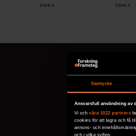
2026/5
2026/4
MISSA ALDRIG EN NYHET
Prenumerer
Samtycke
Välj utskick, ange mejl
Ansvarsfull användning av d
personuppgifter
.
Vi och
våra 1022 partners
be
cookies för att lagra och få t
annons- och innehållsmätning
VECKOBREV MED NYHE
och i vilka syften.