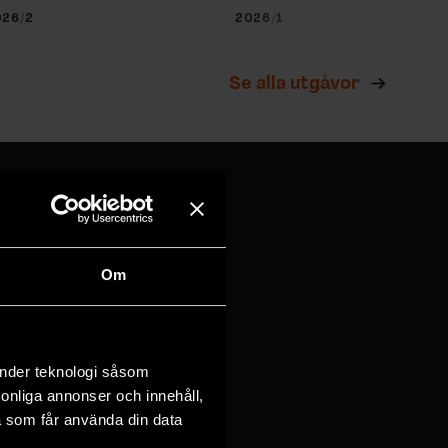
026/2
2026/1
Se alla utgåvor
!
Om
vi behandlar
dina
änder teknologi såsom
rsonliga annonser och innehåll,
a som får använda din data