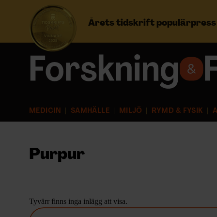
Årets tidskrift populärpres
Prenumerera
Logga in
MEDICIN
SAMHÄLLE
MILJÖ
RYMD & FYSIK
A
NYHETSBREV
ÄMNEN
Purpur
ARKIV & E-TIDNING
LYSSNA/PODD
Tyvärr finns inga inlägg att visa.
S