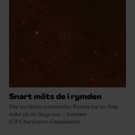
ARKIV & E-TIDNING
LYSSNA/PODD
EVENEMANG & RESOR
SHOP
KONTAKTA F&F
SKRIV I F&F
Snart möts de i rymden
PRENUMERERA PÅ F&F
Den nyväckta rymdsonden
Rosetta har nu fotat
målet på sin långa resa – kometen
ANNONSERA I F&F
67P/Churyumov-Gerasimenko.
OM F&F