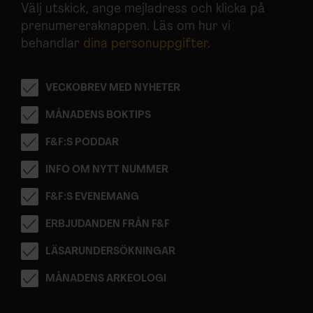
Välj utskick, ange mejladress och klicka på
för sociala medier och analysera vår trafik. Vi
prenumereraknappen. Läs om hur vi
vidarebefordrar även sådana identifierare och annan
behandlar
dina personuppgifter
.
information från din enhet till de sociala medier och
annons- och analysföretag som vi samarbetar med.
Dessa kan i sin tur kombinera informationen med annan
VECKOBREV MED NYHETER
information som du har tillhandahållit eller som de har
samlat in när du har använt deras tjänster.
MÅNADENS BOKTIPS
F&F:S PODDAR
INFO OM NYTT NUMMER
F&F:S EVENEMANG
ERBJUDANDEN FRÅN F&F
LÄSARUNDERSÖKNINGAR
MÅNADENS ARKEOLOGI