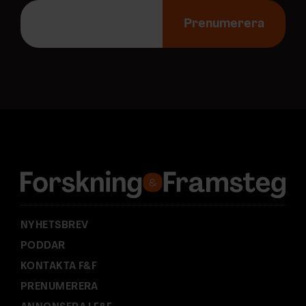
E
-
Prenumerera
p
o
s
t
a
d
r
e
s
s
:
NYHETSBREV
PODDAR
KONTAKTA F&F
PRENUMERERA