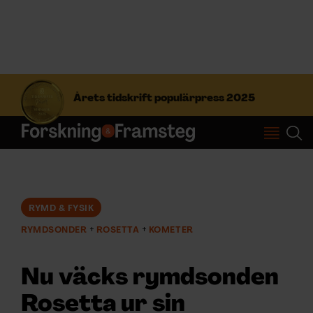
S
ö
Årets tidskrift populärpress 2025
k
e
f
Prenumerera
t
e
r
Logga in
:
RYMD & FYSIK
RYMDSONDER
ROSETTA
KOMETER
NYHETSBREV
Nu väcks rymdsonden
ÄMNEN
Rosetta ur sin