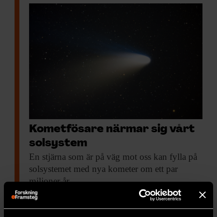
Kometfösare närmar sig vårt
solsystem
En stjärna som
är på väg mot oss kan fylla på
solsystemet med nya kometer om ett par
miljoner år.
RYMD & FYSIK