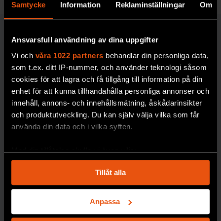
Samtycke
Information
Reklaminställningar
Om
RYMD & FYSIK
Ansvarsfull användning av dina uppgifter
Vi och
våra 1022 partners
behandlar din personliga data,
som t.ex. ditt IP-nummer, och använder teknologi såsom
cookies för att lagra och få tillgång till information på din
enhet för att kunna tillhandahålla personliga annonser och
innehåll, annons- och innehållsmätning, åskådarinsikter
och produktutveckling. Du kan själv välja vilka som får
använda din data och i vilka syften.
Svenskt
3 gånger
guld i
när
Med din tillåtelse skulle vi även vilja:
internation
forskare
Samla in information om din geografiska plats
ella
haft helt fel
Tillåt alla
som kan ha en noggrannhet på upp till flera meter
fysikolympi
Identifiera din enhet genom att aktivt skanna den
Ibland är forskarnas
för specifika kännetecken (fingeravtryck)
misstag mer
aden
Anpassa
spektakulära än
Ta reda på mer om hur dina personliga uppgifter
Leshi Zhang tar
hem