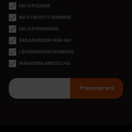
F&F:S PODDAR
INFO OM NYTT NUMMER
F&F:S EVENEMANG
ERBJUDANDEN FRÅN F&F
LÄSARUNDERSÖKNINGAR
MÅNADENS ARKEOLOGI
E
-
Prenumerera
p
o
s
t
a
d