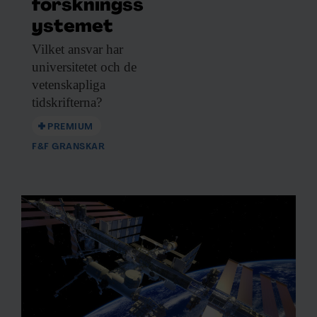
forskningss
ystemet
Vilket ansvar har
universitetet och de
vetenskapliga
tidskrifterna?
PREMIUM
F&F GRANSKAR