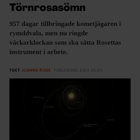
ARKIV & E-TIDNING
Törnrosasömn
LYSSNA/PODD
957 dagar tillbringade kometjägaren i
rymddvala, men nu ringde
EVENEMANG & RESOR
väckarklockan som ska sätta Rosettas
instrument i arbete.
SHOP
KONTAKTA F&F
TEXT
JOANNA ROSE
PUBLICERAD
2014-01-20
SKRIV I F&F
PRENUMERERA PÅ F&F
ANNONSERA I F&F
OM F&F