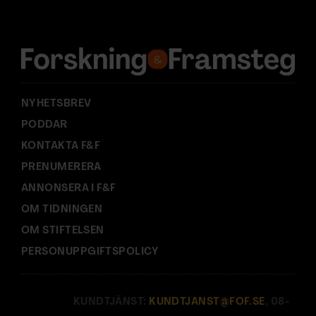
r
e
s
s
:
NYHETSBREV
PODDAR
KONTAKTA F&F
PRENUMERERA
ANNONSERA I F&F
OM TIDNINGEN
OM STIFTELSEN
PERSONUPPGIFTSPOLICY
KUNDTJÄNST:
KUNDTJANST@FOF.SE
, 08-