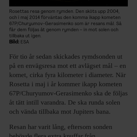
Rosettas resa genom rymden. Den sköts upp 2004,
och i maj 2014 förväntas den komma ikapp kometen
67P/Churyumov-Gerasimenko som är resans mål. Så
får dem följas åt genom rymden – in mot solen och
tillbaka ut igen.
Bild:
ESA
För tio år sedan skickades rymdsonden ut
på en envägsresa mot ett avlägset mål – en
komet, cirka fyra kilometer i diameter. När
Rosetta i maj i år kommer ikapp kometen
67P/Churyumov-Gerasimenko ska de följas
åt tätt intill varandra. De ska runda solen
och vända tillbaka mot Jupiters bana.
Resan har varit lång, eftersom sonden
behövde flera extra knuffar från