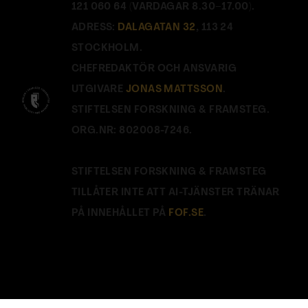
121 060 64 (VARDAGAR 8.30–17.00).
ADRESS:
DALAGATAN 32
, 113 24
STOCKHOLM.
CHEFREDAKTÖR OCH ANSVARIG
UTGIVARE
JONAS MATTSSON
.
STIFTELSEN FORSKNING & FRAMSTEG.
ORG.NR: 802008-7246.
STIFTELSEN FORSKNING & FRAMSTEG
TILLÅTER INTE ATT AI-TJÄNSTER TRÄNAR
PÅ INNEHÅLLET PÅ
FOF.SE
.