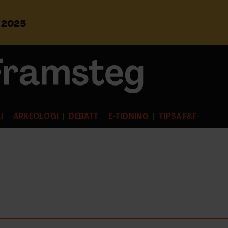
s 2025
S
ö
k
e
f
t
e
r
I
ARKEOLOGI
DEBATT
E-TIDNING
TIPSA F&F
: