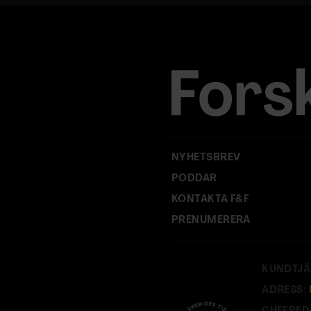
a
d
r
e
s
s
:
NYHETSBREV
PODDAR
KONTAKTA F&F
PRENUMERERA
KUNDTJÄ
ADRESS: