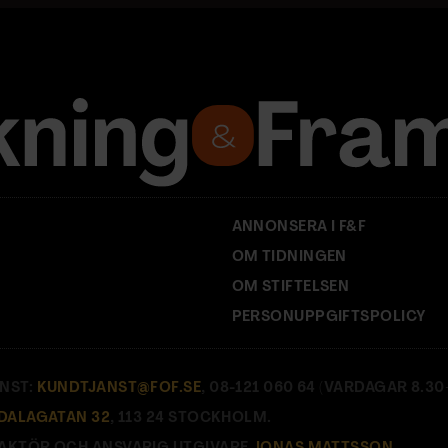
ANNONSERA I F&F
OM TIDNINGEN
OM STIFTELSEN
PERSONUPPGIFTSPOLICY
NST:
KUNDTJANST@FOF.SE
, 08-121 060 64 (VARDAGAR 8.30–
DALAGATAN 32
, 113 24 STOCKHOLM.