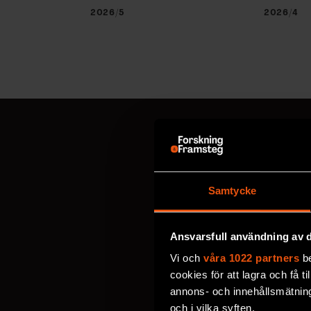
2026/5
2026/4
MISSA ALDRIG EN NYHET
Prenumerer
Samtycke
Välj utskick, ange mejl
Ansvarsfull användning av d
personuppgifter
.
Vi och
våra 1022 partners
be
cookies för att lagra och få t
annons- och innehållsmätning
VECKOBREV MED NYHE
och i vilka syften.