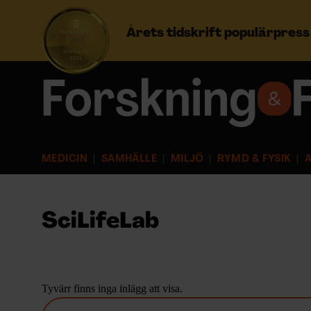
Årets tidskrift populärpres
Prenumerera
Logga in
MEDICIN
SAMHÄLLE
MILJÖ
RYMD & FYSIK
A
NYHETSBREV
ÄMNEN
SciLifeLab
ARKIV & E-TIDNING
LYSSNA/PODD
Tyvärr finns inga inlägg att visa.
S