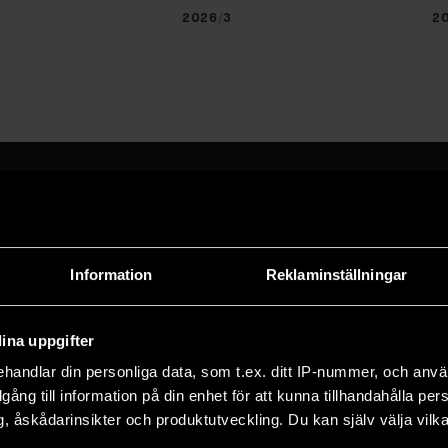
2026/3
2
a på F&F:s nyhetsbrev här
Information
Reklaminställningar
adress och klicka på prenumereraknappen. Läs om hur 
ina uppgifter
handlar din personliga data, som t.ex. ditt IP-nummer, och anv
illgång till information på din enhet för att kunna tillhandahålla pe
, åskådarinsikter och produktutveckling. Du kan själv välja vilk
TER