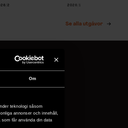
026/2
2026/1
Se alla utgåvor
!
Om
vi behandlar
dina
änder teknologi såsom
rsonliga annonser och innehåll,
a som får använda din data