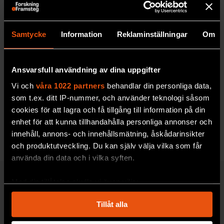
Samtycke
Information
Reklaminställningar
Om
Jordbävning av oljeborrning
Olja har pumpats
upp ur jorden sedan 1800-talet.
Ansvarsfull användning av dina uppgifter
Kan denna utvinning ha påverkat jordens
förkastningar och bidragit till fler jordbävningar
Vi och
våra 1022 partners
behandlar din personliga data,
och tsunamier?/Claes Ivarson, som ej är
som t.ex. ditt IP-nummer, och använder teknologi såsom
naturvetare
cookies för att lagra och få tillgång till information på din
enhet för att kunna tillhandahålla personliga annonser och
MILJÖ & KLIMAT
innehåll, annons- och innehållsmätning, åskådarinsikter
och produktutveckling. Du kan själv välja vilka som får
använda din data och i vilka syften.
Med din tillåtelse skulle vi även vilja:
UPPTÄCK F&F:S ARKIV!
Samla in information om din geografiska plats
Tillåt alla
som kan ha en noggrannhet på upp till flera meter
Identifiera din enhet genom att aktivt skanna den