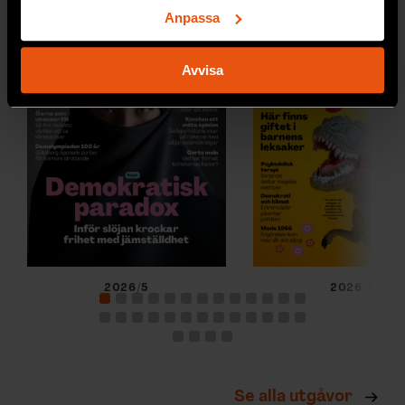
för specifika kännetecken (fingeravtryck)
Anpassa
Ta reda på mer om hur dina personliga uppgifter
behandlas och ställ in dina preferenser i
detaljsektionen
.
Avvisa
Du kan ändra eller dra tillbaka ditt samtycke när som
helst från cookie-förklaringen.
Vi använder enhetsidentifierare för att anpassa innehållet
och annonserna till användarna, tillhandahålla funktioner
för sociala medier och analysera vår trafik. Vi
vidarebefordrar även sådana identifierare och annan
information från din enhet till de sociala medier och
annons- och analysföretag som vi samarbetar med.
Dessa kan i sin tur kombinera informationen med annan
2026/5
2026/4
information som du har tillhandahållit eller som de har
samlat in när du har använt deras tjänster.
Se alla utgåvor