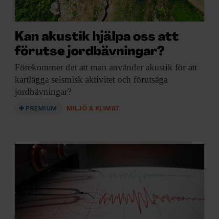
ARKIV & E-TIDNING
LYSSNA/PODD
Kan akustik hjälpa oss att
förutse jordbävningar?
EVENEMANG & RESOR
Förekommer det att
man använder akustik för att
kartlägga seismisk aktivitet och förutsäga
SHOP
jordbävningar?
KONTAKTA F&F
PREMIUM
MILJÖ & KLIMAT
SKRIV I F&F
PRENUMERERA PÅ F&F
ANNONSERA I F&F
OM F&F