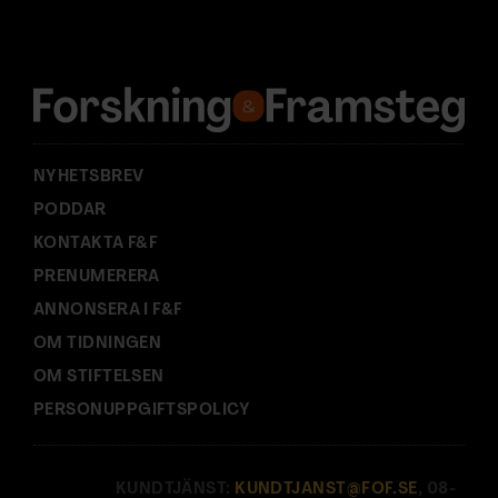
d
r
e
s
s
:
NYHETSBREV
PODDAR
KONTAKTA F&F
PRENUMERERA
ANNONSERA I F&F
OM TIDNINGEN
OM STIFTELSEN
PERSONUPPGIFTSPOLICY
KUNDTJÄNST:
KUNDTJANST@FOF.SE
, 08-