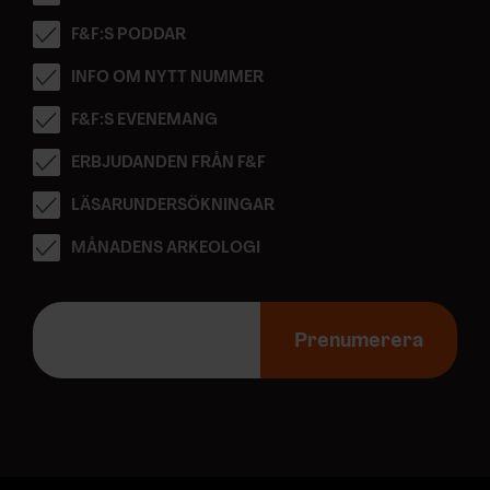
F&F:S PODDAR
INFO OM NYTT NUMMER
F&F:S EVENEMANG
ERBJUDANDEN FRÅN F&F
LÄSARUNDERSÖKNINGAR
MÅNADENS ARKEOLOGI
E
-
Prenumerera
p
o
s
t
a