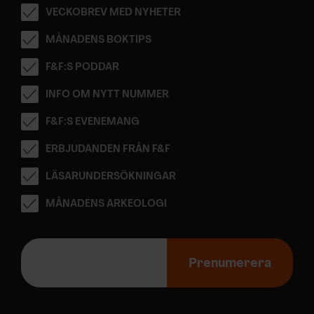
VECKOBREV MED NYHETER
MÅNADENS BOKTIPS
F&F:S PODDAR
INFO OM NYTT NUMMER
F&F:S EVENEMANG
ERBJUDANDEN FRÅN F&F
LÄSARUNDERSÖKNINGAR
MÅNADENS ARKEOLOGI
E
-
Prenumerera
p
o
s