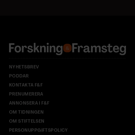
t
a
d
r
e
s
s
:
NYHETSBREV
PODDAR
KONTAKTA F&F
PRENUMERERA
ANNONSERA I F&F
OM TIDNINGEN
OM STIFTELSEN
PERSONUPPGIFTSPOLICY