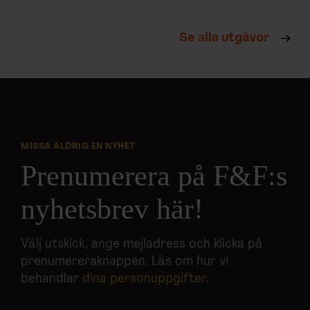
Se alla utgåvor
MISSA ALDRIG EN NYHET
Prenumerera på F&F:s
nyhetsbrev här!
Välj utskick, ange mejladress och klicka på
prenumereraknappen. Läs om hur vi
behandlar
dina personuppgifter
.