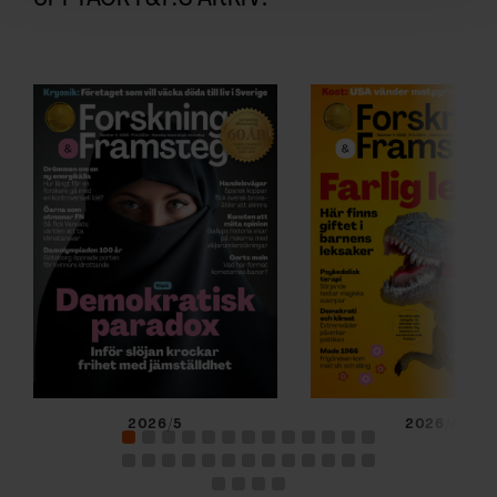
för sociala medier och analysera vår trafik. Vi
vidarebefordrar även sådana identifierare och annan
information från din enhet till de sociala medier och
annons- och analysföretag som vi samarbetar med.
Dessa kan i sin tur kombinera informationen med annan
information som du har tillhandahållit eller som de har
samlat in när du har använt deras tjänster.
2026/5
2026/4