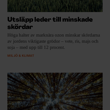
ARKIV & E-TIDNING
LYSSNA/PODD
Utsläpp leder till minskade
skördar
EVENEMANG & RESOR
Höga halter av
marknära ozon minskar skördarna
SHOP
av jordens viktigaste grödor – vete, ris, majs och
soja – med upp till 12 procent.
KONTAKTA F&F
MILJÖ & KLIMAT
SKRIV I F&F
PRENUMERERA PÅ F&F
ANNONSERA I F&F
OM F&F