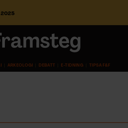
s 2025
S
ö
k
e
f
t
e
r
I
ARKEOLOGI
DEBATT
E-TIDNING
TIPSA F&F
: