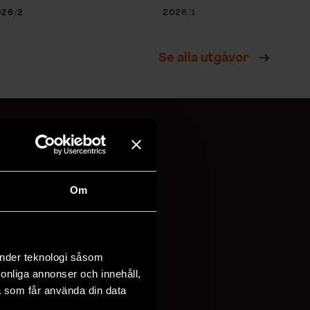
026/2
2026/1
Se alla utgåvor
!
Om
vi behandlar
dina
änder teknologi såsom
rsonliga annonser och innehåll,
a som får använda din data