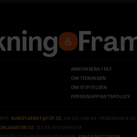
ANNONSERA I F&F
OM TIDNINGEN
OM STIFTELSEN
PERSONUPPGIFTSPOLICY
NST:
KUNDTJANST@FOF.SE
, 08-121 060 64 (VARDAGAR 8.30–
DALAGATAN 32
, 113 24 STOCKHOLM.