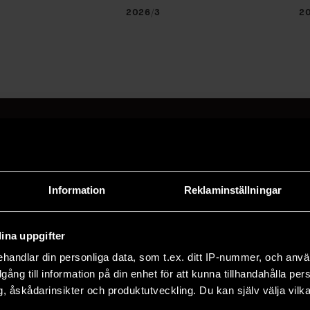
2026/3
2
a på F&F:s nyhetsbrev här
Information
Reklaminställningar
adress och klicka på prenumereraknappen. Läs om hur 
ina uppgifter
handlar din personliga data, som t.ex. ditt IP-nummer, och anv
illgång till information på din enhet för att kunna tillhandahålla pe
, åskådarinsikter och produktutveckling. Du kan själv välja vilk
TER