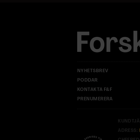
a
d
r
e
s
s
:
NYHETSBREV
PODDAR
KONTAKTA F&F
PRENUMERERA
KUNDTJÄ
ADRESS: