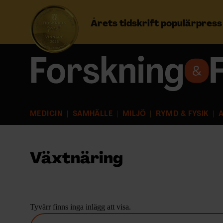
Årets tidskrift populärpres
Prenumerera
Logga in
MEDICIN
SAMHÄLLE
MILJÖ
RYMD & FYSIK
A
NYHETSBREV
ÄMNEN
Växtnäring
ARKIV & E-TIDNING
LYSSNA/PODD
Tyvärr finns inga inlägg att visa.
S