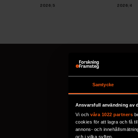
2026/5
2026/4
MISSA ALDRIG EN NYHET
Prenumerer
Samtycke
Välj utskick, ange mejl
Ansvarsfull användning av d
personuppgifter
.
Vi och
våra 1022 partners
be
cookies för att lagra och få t
annons- och innehållsmätning
VECKOBREV MED NYHE
och i vilka syften.