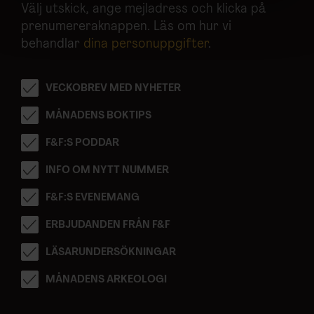
Välj utskick, ange mejladress och klicka på
Vi använder enhetsidentifierare för att anpassa innehållet
prenumereraknappen. Läs om hur vi
och annonserna till användarna, tillhandahålla funktioner
behandlar
dina personuppgifter
.
för sociala medier och analysera vår trafik. Vi
vidarebefordrar även sådana identifierare och annan
information från din enhet till de sociala medier och
VECKOBREV MED NYHETER
annons- och analysföretag som vi samarbetar med.
MÅNADENS BOKTIPS
Dessa kan i sin tur kombinera informationen med annan
information som du har tillhandahållit eller som de har
F&F:S PODDAR
samlat in när du har använt deras tjänster.
INFO OM NYTT NUMMER
F&F:S EVENEMANG
ERBJUDANDEN FRÅN F&F
LÄSARUNDERSÖKNINGAR
MÅNADENS ARKEOLOGI