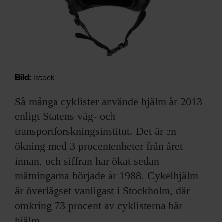
ARKIV & E-TIDNING
LYSSNA/PODD
EVENEMANG & RESOR
Bild:
Istock
SHOP
Så många cyklister använde hjälm år 2013
KONTAKTA F&F
enligt Statens väg- och
transportforskningsinstitut. Det är en
SKRIV I F&F
ökning med 3 procentenheter från året
innan, och siffran har ökat sedan
PRENUMERERA PÅ F&F
mätningarna började år 1988. Cykelhjälm
ANNONSERA I F&F
är överlägset vanligast i Stockholm, där
omkring 73 procent av cyklisterna bär
OM F&F
hjälm.