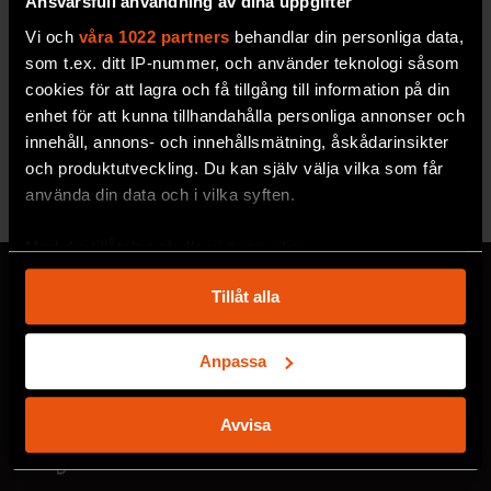
Ansvarsfull användning av dina uppgifter
Vi och
våra 1022 partners
behandlar din personliga data,
2026/5
2026/4
som t.ex. ditt IP-nummer, och använder teknologi såsom
cookies för att lagra och få tillgång till information på din
enhet för att kunna tillhandahålla personliga annonser och
innehåll, annons- och innehållsmätning, åskådarinsikter
och produktutveckling. Du kan själv välja vilka som får
Se alla utgåvor
använda din data och i vilka syften.
Med din tillåtelse skulle vi även vilja:
Samla in information om din geografiska plats
Tillåt alla
som kan ha en noggrannhet på upp till flera meter
Identifiera din enhet genom att aktivt skanna den
MISSA ALDRIG EN NYHET
för specifika kännetecken (fingeravtryck)
Anpassa
Prenumerera på F&F:s
Ta reda på mer om hur dina personliga uppgifter
behandlas och ställ in dina preferenser i
detaljsektionen
.
Avvisa
nyhetsbrev här!
Du kan ändra eller dra tillbaka ditt samtycke när som
helst från cookie-förklaringen.