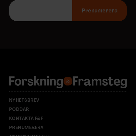
E
-
Prenumerera
p
o
s
t
a
d
r
e
s
s
:
NYHETSBREV
PODDAR
KONTAKTA F&F
PRENUMERERA