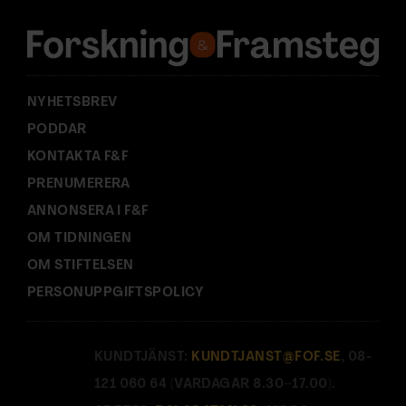
e
s
s
:
NYHETSBREV
PODDAR
KONTAKTA F&F
PRENUMERERA
ANNONSERA I F&F
OM TIDNINGEN
OM STIFTELSEN
PERSONUPPGIFTSPOLICY
KUNDTJÄNST:
KUNDTJANST@FOF.SE
, 08-
121 060 64 (VARDAGAR 8.30–17.00).