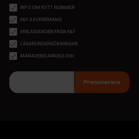
INFO OM NYTT NUMMER
F&F:S EVENEMANG
ERBJUDANDEN FRÅN F&F
LÄSARUNDERSÖKNINGAR
MÅNADENS ARKEOLOGI
E
-
Prenumerera
p
o
s
t
a
d
r