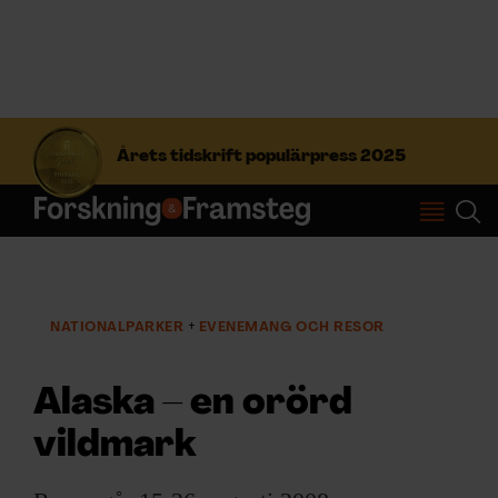
S
ö
Årets tidskrift populärpress 2025
k
e
f
Prenumerera
t
e
r
Logga in
:
NATIONALPARKER
EVENEMANG OCH RESOR
NYHETSBREV
Alaska – en orörd
vildmark
ÄMNEN