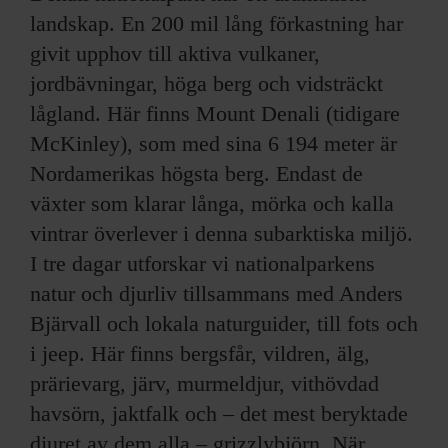
landskap. En 200 mil lång förkastning har
givit upphov till aktiva vulkaner,
jordbävningar, höga berg och vidsträckt
lågland. Här finns Mount Denali (tidigare
McKinley), som med sina 6 194 meter är
Nordamerikas högsta berg. Endast de
växter som klarar långa, mörka och kalla
vintrar överlever i denna subarktiska miljö.
I tre dagar utforskar vi nationalparkens
natur och djurliv tillsammans med Anders
Bjärvall och lokala naturguider, till fots och
i jeep. Här finns bergsfår, vildren, älg,
prärievarg, järv, murmeldjur, vithövdad
havsörn, jaktfalk och – det mest beryktade
djuret av dem alla – grizzlybjörn. När