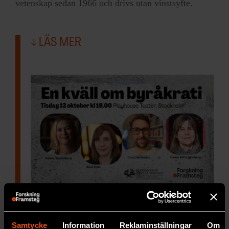
vetenskap sedan 1966 och drivs utan vinstsyfte.
LÄS MER
En kväll om byråkrati
Tisdag 13 oktober
19:00. Krångel, stelbenthet
och onödiga regler – eller rättsstatens
Samtycke
Information
Reklaminställningar
Om