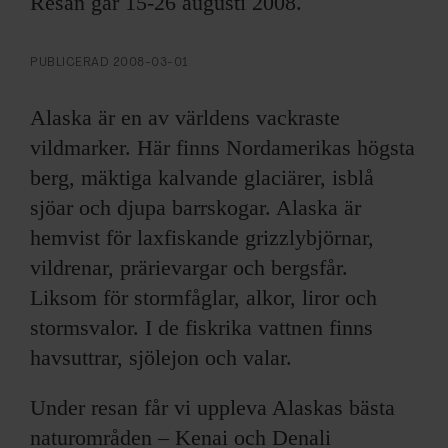
Resan går 15-26 augusti 2008.
ARKIV & E-TIDNING
LYSSNA/PODD
PUBLICERAD
2008-03-01
EVENEMANG & RESOR
Alaska är en av världens vackraste
vildmarker. Här finns Nordamerikas högsta
SHOP
berg, mäktiga kalvande glaciärer, isblå
sjöar och djupa barrskogar. Alaska är
KONTAKTA F&F
hemvist för laxfiskande grizzlybjörnar,
vildrenar, prärievargar och bergsfår.
SKRIV I F&F
Liksom för stormfåglar, alkor, liror och
stormsvalor. I de fiskrika vattnen finns
PRENUMERERA PÅ F&F
havsuttrar, sjölejon och valar.
ANNONSERA I F&F
Under resan får vi uppleva Alaskas bästa
naturområden – Kenai och Denali
OM F&F