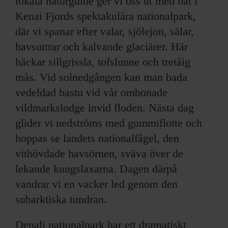
lokala naturguide ger vi oss ut med båt i
Kenai Fjords spektakulära nationalpark,
där vi spanar efter valar, sjölejon, sälar,
havsuttrar och kalvande glaciärer. Här
häckar sillgrissla, tofslunne och tretåig
mås. Vid solnedgången kan man bada
vedeldad bastu vid vår ombonade
vildmarkslodge invid floden. Nästa dag
glider vi nedströms med gummiflotte och
hoppas se landets nationalfågel, den
vithövdade havsörnen, sväva över de
lekande kungslaxarna. Dagen därpå
vandrar vi en vacker led genom den
subarktiska tundran.
Denali nationalpark har ett dramatiskt