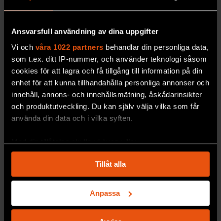
räddning?
F&F
Ansvarsfull användning av dina uppgifter
Vi och
våra 1022 partners
behandlar din personliga data,
som t.ex. ditt IP-nummer, och använder teknologi såsom
cookies för att lagra och få tillgång till information på din
enhet för att kunna tillhandahålla personliga annonser och
innehåll, annons- och innehållsmätning, åskådarinsikter
och produktutveckling. Du kan själv välja vilka som får
använda din data och i vilka syften.
Med din tillåtelse skulle vi även vilja:
Samla in information om din geografiska plats
Kom på Hjärndagen 27/11
Tillåt alla
som kan ha en noggrannhet på upp till flera meter
Missa inte vår
populära kunskapsdag!
Identifiera din enhet genom att aktivt skanna den
F&F
för specifika kännetecken (fingeravtryck)
Anpassa
Ta reda på mer om hur dina personliga uppgifter
behandlas och ställ in dina preferenser i
detaljsektionen
.