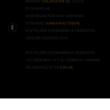
ADRESS:
DALAGATAN 32
, 113 24
STOCKHOLM.
CHEFREDAKTÖR OCH ANSVARIG
UTGIVARE
JONAS MATTSSON
.
STIFTELSEN FORSKNING & FRAMSTEG.
ORG.NR: 802008-7246.
STIFTELSEN FORSKNING & FRAMSTEG
TILLÅTER INTE ATT AI-TJÄNSTER TRÄNAR
PÅ INNEHÅLLET PÅ
FOF.SE
.