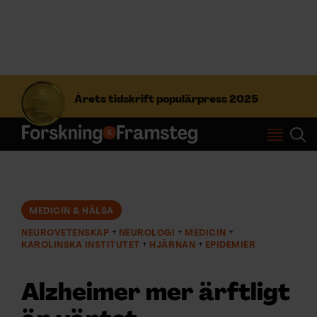
S
ö
Årets tidskrift populärpress 2025
k
e
f
Prenumerera
t
e
r
Logga in
:
MEDICIN & HÄLSA
NEUROVETENSKAP
NEUROLOGI
MEDICIN
NYHETSBREV
KAROLINSKA INSTITUTET
HJÄRNAN
EPIDEMIER
ÄMNEN
Alzheimer mer ärftligt