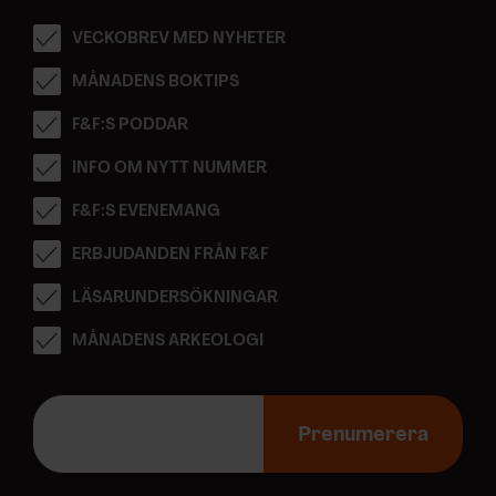
VECKOBREV MED NYHETER
MÅNADENS BOKTIPS
F&F:S PODDAR
INFO OM NYTT NUMMER
F&F:S EVENEMANG
ERBJUDANDEN FRÅN F&F
LÄSARUNDERSÖKNINGAR
MÅNADENS ARKEOLOGI
E
-
Prenumerera
p
o