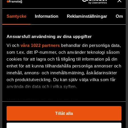
teknik som
Att frysa ner
sin
kropp inför en
de med typ
Samtycke
Information
Reklaminställningar
Om
eventuell
1”
återuppståndelse
Att de
kostar drygt två
Ansvarsfull användning av dina uppgifter
inte
miljoner kronor. Nu
Vi och
våra 1022 partners
behandlar din personliga data,
erbjuds
planeras ett lager för
som t.ex. ditt IP-nummer, och använder teknologi såsom
löpand
djupfrysta människor
cookies för att lagra och få tillgång till information på din
e
i norra Sverige.
enhet för att kunna tillhandahålla personliga annonser och
mätnin
innehåll, annons- och innehållsmätning, åskådarinsikter
PREMIUM
g av
och produktutveckling. Du kan själv välja vilka som får
blodso
DÖDLIGHET
använda din data och i vilka syften.
cker
blir
Med din tillåtelse skulle vi även vilja:
dyrare i
Samla in information om din geografiska plats
längde
Tillåt alla
som kan ha en noggrannhet på upp till flera meter
n,
Identifiera din enhet genom att aktivt skanna den
skriver