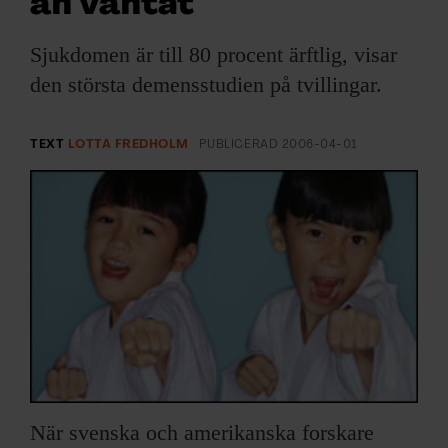
än väntat
ARKIV & E-TIDNING
Sjukdomen är till 80 procent ärftlig, visar
LYSSNA/PODD
den största demensstudien på tvillingar.
EVENEMANG & RESOR
TEXT
LOTTA FREDHOLM
PUBLICERAD
2006-04-01
SHOP
KONTAKTA F&F
SKRIV I F&F
PRENUMERERA PÅ F&F
ANNONSERA I F&F
När svenska och amerikanska forskare
OM F&F