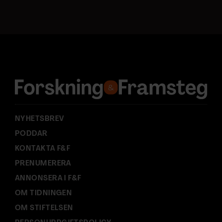
s
t
a
d
r
e
s
s
:
NYHETSBREV
PODDAR
KONTAKTA F&F
PRENUMERERA
ANNONSERA I F&F
OM TIDNINGEN
OM STIFTELSEN