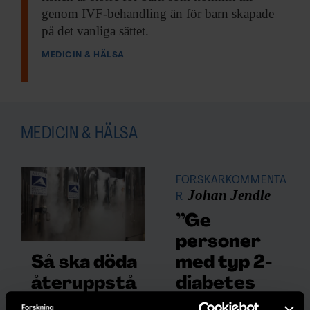
genom IVF-behandling än för barn skapade
på det vanliga sättet.
MEDICIN & HÄLSA
MEDICIN & HÄLSA
FORSKARKOMMENTA
Johan Jendle
R
”Ge
personer
med typ 2-
Så ska döda
diabetes
återuppstå
samma
i Sverige