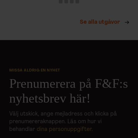
Se alla utgåvor
MISSA ALDRIG EN NYHET
Prenumerera på F&F:s
nyhetsbrev här!
Välj utskick, ange mejladress och klicka på
prenumereraknappen. Läs om hur vi
behandlar
dina personuppgifter
.