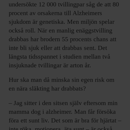
undersökte 12 000 tvillingpar såg de att 80
procent av orsakerna till Alzheimers
sjukdom är genetiska. Men miljön spelar
också roll. När en manlig enäggstvilling
drabbas har brodern 55 procents chans att
inte bli sjuk eller att drabbas sent. Det
längsta tidsspannet i studien mellan två
insjuknade tvillingar är arton år.
Hur ska man då minska sin egen risk om
en nära släkting har drabbats?
– Jag sitter i den sitsen själv eftersom min
mamma dog i alzheimer. Man får försöka
föra ett sunt liv. Det som är bra för hjärtat –
inte röka, motionera, äta sunt – är också