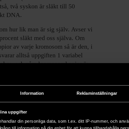
, två syskon är släkt till 50
iskt DNA.
om hur lik man är sig själv. Avser vi
0 procent släkt med oss själva. Om
opior av varje kromosom så är den, i
varar alltså uppgiften 1 variabel
iskor, och våra kromosomkopior är
 inavel mellan våra föräldrar. Därmed
likhet i DNA, är två syskon mer lika
Information
Reklaminställningar
ina uppgifter
handlar din personliga data, som t.ex. ditt IP-nummer, och anv
illgång till information på din enhet för att kunna tillhandahålla pe