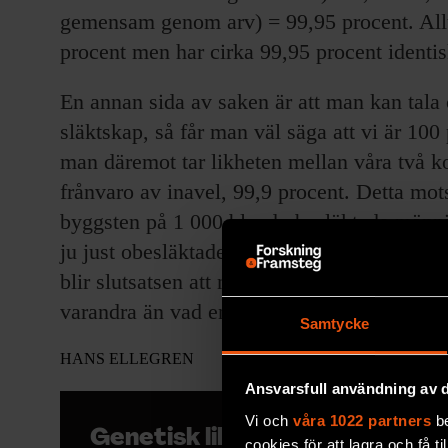
gemensam genom arv) = 99,95 procent. Alltså
procent men har cirka 99,95 procent ident
En annan sida av saken är att man kan tala 
släktskap, så får man väl säga att vi är 10
man däremot tar likheten mellan våra två k
frånvaro av inavel, 99,9 procent. Detta mots
byggsten på 1 000 bland obesläktade männ
ju just obesläktade om det inte förekommit
blir slutsatsen att när det gäller graden av 
varandra än vad en person är lik sig själv!
Samtycke
HANS ELLEGREN
Ansvarsfull användning av d
Vi och
våra 1022 partners
be
Genetisk likhet
cookies för att lagra och få t