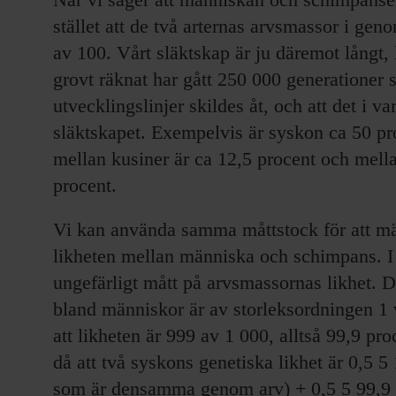
stället att de två arternas arvsmassor i ge
av 100. Vårt släktskap är ju däremot långt, 
grovt räknat har gått 250 000 generatione
utvecklingslinjer skildes åt, och att det i v
släktskapet. Exempelvis är syskon ca 50 pr
mellan kusiner är ca 12,5 procent och mell
procent.
Vi kan använda samma måttstock för att mä
likheten mellan människa och schimpans. I de
ungefärligt mått på arvsmassornas likhet. D
bland människor är av storleksordningen 1 
att likheten är 999 av 1 000, alltså 99,9 pr
då att två syskons genetiska likhet är 0,5 
som är densamma genom arv) + 0,5 5 99,9 p