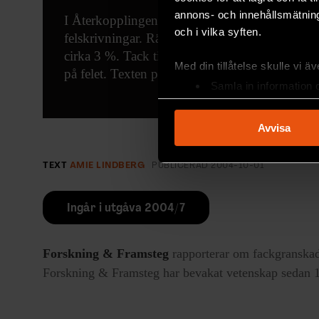
annons- och innehållsmätning
I Återkopplingen i F&F 7/04 till artikeln *Vad
och i vilka syften.
felskrivningar. Rätt är att kusiner är genetiskt l
cirka 3 %. Tack till Magnus Persson och Hå
Med din tillåtelse skulle vi äve
på felet. Texten på nätet är korrigerad.
Samla in information 
Identifiera din enhet 
Ta reda på mer om hur dina pe
Avvisa
eller dra tillbaka ditt samtyc
TEXT
AMIE LINDBERG
PUBLICERAD
2004-10-01
Vi använder enhetsidentifierar
sociala medier och analysera 
till de sociala medier och a
Ingår i utgåva 2004/7
med annan information som du 
Forskning & Framsteg
rapporterar om fackgranskad
Forskning & Framsteg har bevakat vetenskap sedan 19