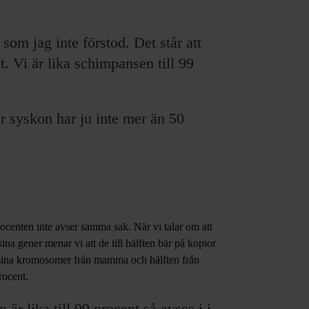
 som jag inte förstod. Det står att
. Vi är lika schimpansen till 99
 syskon har ju inte mer än 50
procenten inte avser samma sak. När vi talar om att
sina gener menar vi att de till hälften bär på kopior
v sina kromosomer från mamma och hälften från
rocent.
r lika till 99 procent så avses i i