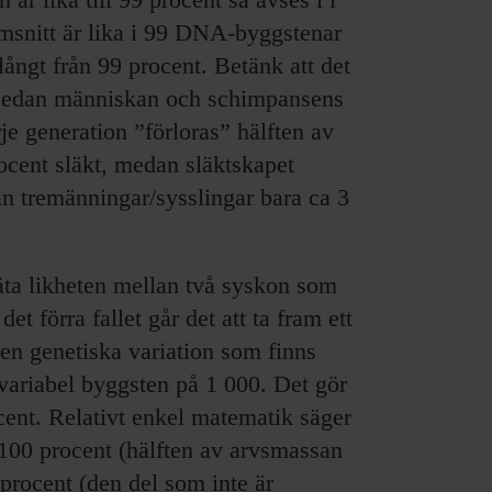
nomsnitt är lika i 99 DNA-byggstenar
långt från 99 procent. Betänk att det
r sedan människan och schimpansens
arje generation ”förloras” hälften av
ocent släkt, medan släktskapet
an tremänningar/sysslingar bara ca 3
ta likheten mellan två syskon som
t förra fallet går det att ta fram ett
en genetiska variation som finns
variabel byggsten på 1 000. Det gör
ocent. Relativt enkel matematik säger
5 100 procent (hälften av arvsmassan
rocent (den del som inte är