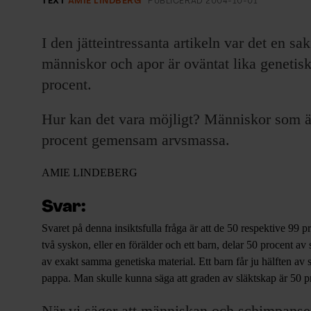
TEXT
AMIE LINDBERG
PUBLICERAD
2004-10-01
I den jätteintressanta artikeln var det en sak
människor och apor är oväntat lika genetiskt
procent.
Hur kan det vara möjligt? Människor som är
procent gemensam arvsmassa.
AMIE LINDEBERG
Svar:
Svaret på denna insiktsfulla fråga är att de 50 respektive 99 
två syskon, eller en förälder och ett barn, delar 50 procent av 
av exakt samma genetiska material. Ett barn får ju hälften a
pappa. Man skulle kunna säga att graden av släktskap är 50 p
När vi säger att människan och schimpansen ä