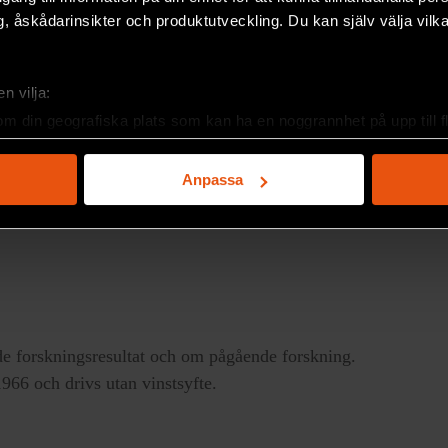
, åskådarinsikter och produktutveckling. Du kan själv välja vilk
 är en människa?* finns två
ika till cirka 12,5 % och sysslingar till
kan Stokke som uppmärksammade oss
n vilja:
om din geografiska plats som kan ha en noggrannhet på upp till f
genom att aktivt skanna den för specifika kännetecken (fingeravt
rsonliga uppgifter behandlas och ställ in dina preferenser i
deta
Anpassa
ke när som helst från cookie-förklaringen.
e för att anpassa innehållet och annonserna till användarna, tillh
vår trafik. Vi vidarebefordrar även sådana identifierare och anna
nnons- och analysföretag som vi samarbetar med. Dessa kan i sin
har tillhandahållit eller som de har samlat in när du har använt 
e forskningsresultat och om pågående forskning.
66 och drivs utan vinstsyfte.