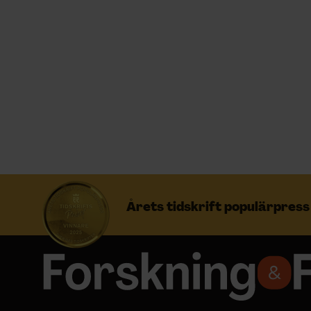
Prenumerera
Logga in
NYHETSBREV
ÄMNEN
Årets tidskrift populärpres
ARKIV & E-TIDNING
LYSSNA/PODD