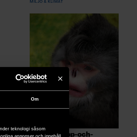
MILJÖ & KLIMAT
Om
änder teknologi såsom
Apa med upp-och-
rsonliga annonser och innehåll,