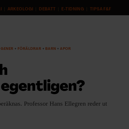
I
ARKEOLOGI
DEBATT
E-TIDNING
TIPSA F&F
GENER
FÖRÄLDRAR
BARN
APOR
ch
egentligen?
 beräknas. Professor Hans Ellegren reder ut