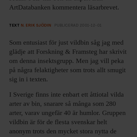
ARKIV & E-TIDNING
ArtDatabanken kommentera läsarbrevet.
LYSSNA/PODD
TEXT
N. ERIK SJÖDIN
PUBLICERAD
2001-12-01
EVENEMANG & RESOR
Som entusiast för just vildbin såg jag med
SHOP
glädje att Forskning & Framsteg har skrivit
om denna insektsgrupp. Men jag vill peka
KONTAKTA F&F
på några felaktigheter som trots allt smugit
sig in i texten.
SKRIV I F&F
I Sverige finns inte enbart ett åttiotal vilda
PRENUMERERA PÅ F&F
arter av bin, snarare så många som 280
arter, varav ungefär 40 är humlor. Gruppen
ANNONSERA I F&F
vildbin är för de flesta svenskar helt
anonym trots den mycket stora nytta de
OM F&F