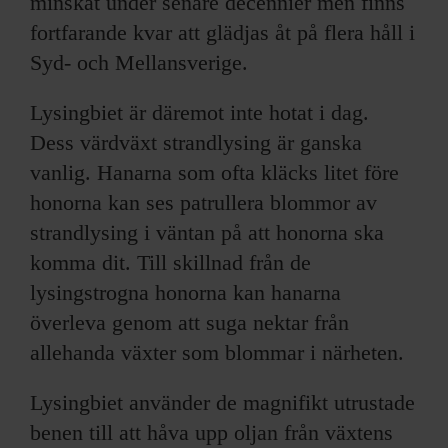
minskat under senare decennier men finns
fortfarande kvar att glädjas åt på flera håll i
Syd- och Mellansverige.
Lysingbiet är däremot inte hotat i dag.
Dess värdväxt strandlysing är ganska
vanlig. Hanarna som ofta kläcks litet före
honorna kan ses patrullera blommor av
strandlysing i väntan på att honorna ska
komma dit. Till skillnad från de
lysingstrogna honorna kan hanarna
överleva genom att suga nektar från
allehanda växter som blommar i närheten.
Lysingbiet använder de magnifikt utrustade
benen till att håva upp oljan från växtens