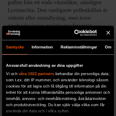
pollen från ett enda växtsläkte, nämligen
Lysimachia. Den vanligaste pollenkällan är
videört eller strandlysing, men även
prydnadsväxten praktlysing fungerat
utmärkt. Genom att ha några rejäla bestånd
av denna perenn i sin trädgård kan man
Samtycke
Information
Reklaminställningar
Om
försörja en hel population av lysingbiet.
Som lämplig boplats passar en glest
bevuxen, sydvänd slänt, gärna med
Ansvarsfull användning av dina uppgifter
sandblandad jord.
Vi och
våra 1022 partners
behandlar din personliga data,
som t.ex. ditt IP-nummer, och använder teknologi såsom
Trädgårdar utgör en viktig livsmiljö för
cookies för att lagra och få tillgång till information på din
vilda bin och humlor och har definitivt stor
enhet för att kunna tillhandahålla personliga annonser och
innehåll, annons- och innehållsmätning, åskådarinsikter
potential när det gäller att utveckla
och produktutveckling. Du kan själv välja vilka som får
boplatser och val av blommande örter,
använda din data och i vilka syften.