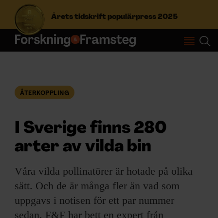
Årets tidskrift populärpress 2025
S
ö
k
e
f
ÅTERKOPPLING
Prenumerera
t
e
r
I Sverige finns 280
Logga in
:
arter av vilda bin
NYHETSBREV
Våra vilda pollinatörer är hotade på olika
sätt. Och de är många fler än vad som
ÄMNEN
uppgavs i notisen för ett par nummer
sedan. F&F har bett en expert från