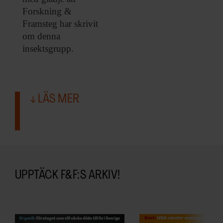
ARKIV & E-TIDNING
Forskning &
Framsteg har skrivit
LYSSNA/PODD
om denna
insektsgrupp.
EVENEMANG & RESOR
SHOP
LÄS MER
KONTAKTA F&F
SKRIV I F&F
PRENUMERERA PÅ F&F
UPPTÄCK F&F:S ARKIV!
ANNONSERA I F&F
OM F&F