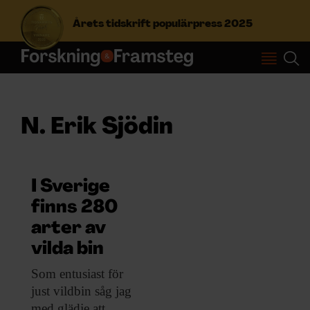
Årets tidskrift populärpress 2025
S
ö
k
e
N. Erik Sjödin
f
Prenumerera
t
e
r
Logga in
I Sverige
:
finns 280
arter av
NYHETSBREV
vilda bin
Som entusiast för
ÄMNEN
just vildbin såg jag
med glädje att