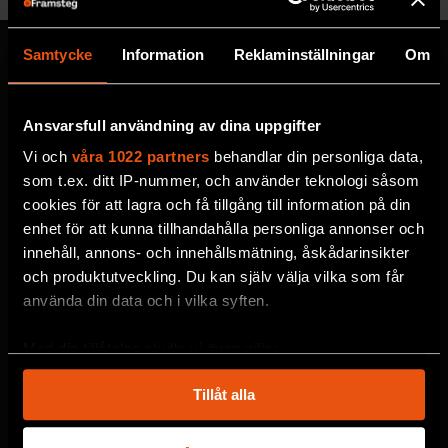
Samtycke
Information
Reklaminställningar
Om
MISSA ALDRIG EN NYHET
Ansvarsfull användning av dina uppgifter
Prenumerera på F&F:s
Vi och
våra 1022 partners
behandlar din personliga data,
som t.ex. ditt IP-nummer, och använder teknologi såsom
nyhetsbrev här!
cookies för att lagra och få tillgång till information på din
enhet för att kunna tillhandahålla personliga annonser och
innehåll, annons- och innehållsmätning, åskådarinsikter
Välj utskick, ange mejladress och klicka på
och produktutveckling. Du kan själv välja vilka som får
prenumereraknappen. Läs om hur vi
använda din data och i vilka syften.
behandlar
dina personuppgifter
.
Med din tillåtelse skulle vi även vilja:
VECKOBREV MED NYHETER
Samla in information om din geografiska plats
Tillåt alla
som kan ha en noggrannhet på upp till flera meter
MÅNADENS BOKTIPS
Identifiera din enhet genom att aktivt skanna den