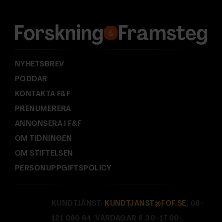
r
e
s
s
:
NYHETSBREV
PODDAR
KONTAKTA F&F
PRENUMERERA
ANNONSERA I F&F
OM TIDNINGEN
OM STIFTELSEN
PERSONUPPGIFTSPOLICY
KUNDTJÄNST:
KUNDTJANST@FOF.SE
, 08-
121 060 64 (VARDAGAR 8.30–17.00).