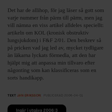
ARKIV & E-TIDNING
Det har de allihop, för jag läser så gott som
LYSSNA/PODD
varje nummer från pärm till pärm, men jag
vill nämna en viss artikel alldeles speciellt:
EVENEMANG & RESOR
artikeln om KOL (kronisk obstruktiv
lungsjukdom) i F&F 2/01. Den beskrev så
SHOP
på pricken vad jag led av, mycket tydligare
än läkarna lyckats förmedla, att den har
KONTAKTA F&F
hjälpt mig att anpassa min tillvaro efter
SKRIV I F&F
någonting som kan klassificeras som en
sorts handikapp.
PRENUMERERA PÅ F&F
ANNONSERA I F&F
TEXT
JAN ERIKSSON
PUBLICERAD
2006-04-01
OM F&F
Ingår i utgåva 2006/3