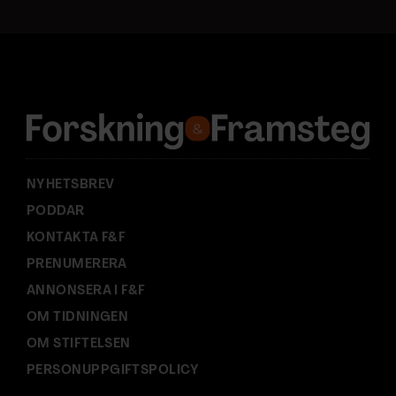
t
a
d
r
e
s
s
:
NYHETSBREV
PODDAR
KONTAKTA F&F
PRENUMERERA
ANNONSERA I F&F
OM TIDNINGEN
OM STIFTELSEN
PERSONUPPGIFTSPOLICY