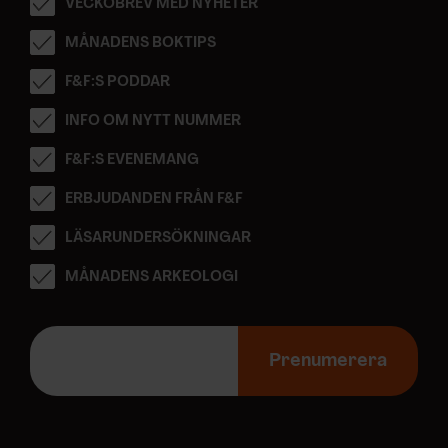
VECKOBREV MED NYHETER
MÅNADENS BOKTIPS
F&F:S PODDAR
INFO OM NYTT NUMMER
F&F:S EVENEMANG
ERBJUDANDEN FRÅN F&F
LÄSARUNDERSÖKNINGAR
MÅNADENS ARKEOLOGI
E
-
Prenumerera
p
o
s