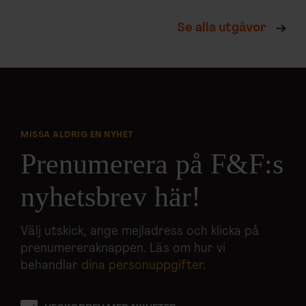
Se alla utgåvor
MISSA ALDRIG EN NYHET
Prenumerera på F&F:s
nyhetsbrev här!
Välj utskick, ange mejladress och klicka på
prenumereraknappen. Läs om hur vi
behandlar
dina personuppgifter
.