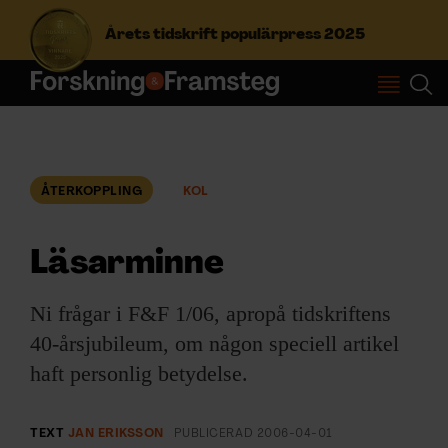
Årets tidskrift populärpress 2025
S
ö
k
e
f
ÅTERKOPPLING
KOL
Prenumerera
t
e
r
Läsarminne
Logga in
:
Ni frågar i F&F 1/06, apropå tidskriftens
40-årsjubileum, om någon speciell artikel
NYHETSBREV
haft personlig betydelse.
ÄMNEN
TEXT
JAN ERIKSSON
PUBLICERAD
2006-04-01