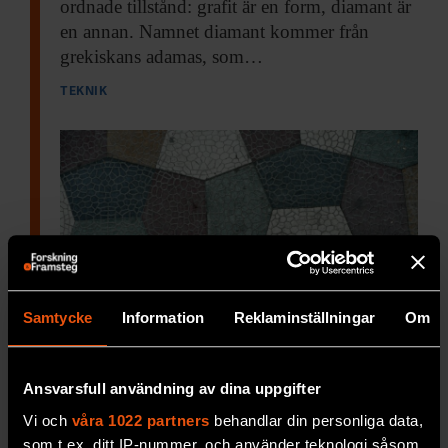
ordnade tillstånd: grafit är en form, diamant är
en annan. Namnet diamant kommer från
grekiskans adamas, som…
TEKNIK
Samtycke
Information
Reklaminställningar
Om
Ansvarsfull användning av dina uppgifter
Ny form av kol funnen
Vi och
våra 1022 partners
behandlar din personliga data,
som t.ex. ditt IP-nummer, och använder teknologi såsom
Kolatomer arrangerade i
femhörningar bildar