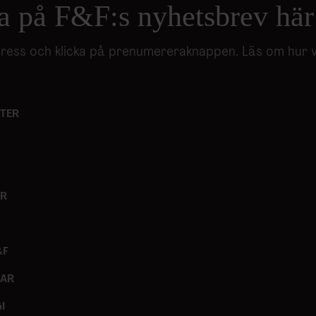
a på F&F:s nyhetsbrev här
adress och klicka på prenumereraknappen. Läs om hur 
TER
ER
&F
GAR
I