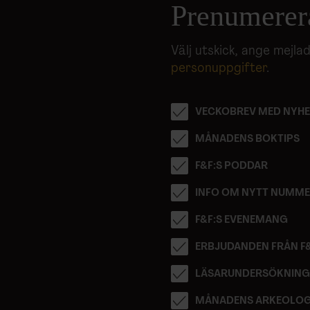
Prenumerer
Välj utskick, ange mejl
personuppgifter
.
VECKOBREV MED NYHE
MÅNADENS BOKTIPS
F&F:S PODDAR
INFO OM NYTT NUMM
F&F:S EVENEMANG
ERBJUDANDEN FRÅN F
LÄSARUNDERSÖKNIN
MÅNADENS ARKEOLOG