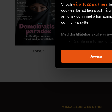
Vi och
våra 1022 partners
be
cookies för att lagra och få t
annons- och innehållsmätning
och i vilka syften.
Med din tillåtelse skulle vi äve
Samla in information 
Identifiera din enhet 
2026/5
2026/4
Ta reda på mer om hur dina pe
Avvisa
eller dra tillbaka ditt samtyc
Vi använder enhetsidentifierar
sociala medier och analysera 
till de sociala medier och a
med annan information som du 
MISSA ALDRIG EN NYHET