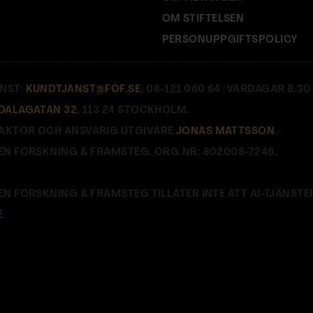
OM STIFTELSEN
PERSONUPPGIFTSPOLICY
NST:
KUNDTJANST@FOF.SE
, 08-121 060 64 (VARDAGAR 8.30–
DALAGATAN 32
, 113 24 STOCKHOLM.
AKTÖR OCH ANSVARIG UTGIVARE
JONAS MATTSSON
.
EN FORSKNING & FRAMSTEG. ORG.NR: 802008-7246.
EN FORSKNING & FRAMSTEG TILLÅTER INTE ATT AI-TJÄNSTE
E
.