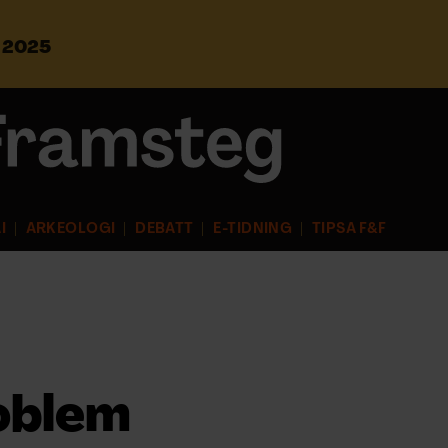
s 2025
S
ö
k
e
f
t
e
r
I
ARKEOLOGI
DEBATT
E-TIDNING
TIPSA F&F
:
oblem