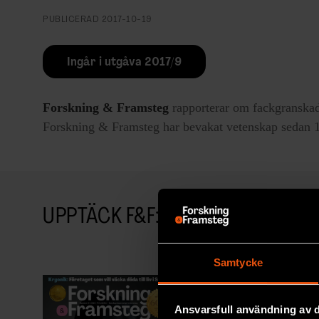
PUBLICERAD
2017-10-19
Ingår i utgåva 2017/9
Forskning & Framsteg
rapporterar om fackgranskad
Forskning & Framsteg har bevakat vetenskap sedan 19
UPPTÄCK F&F:S ARKIV!
Samtycke
Ansvarsfull användning av d