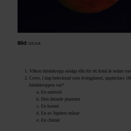
Bild:
Istock
Vilken himlakropp ansågs tills för ett tiotal år sedan v
Ceres, i dag betecknad som dvärgplanet, upptäcktes 180
himlakroppen var?
En asteroid
Den åttonde planeten
En komet
En av Jupiters månar
En chimär