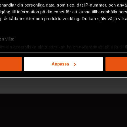
handlar din personliga data, som t.ex. ditt IP-nummer, och anv
illgång till information på din enhet för att kunna tillhandahålla pe
, åskådarinsikter och produktutveckling. Du kan själv välja vilk
n vilja:
om din geografiska plats som kan ha en noggrannhet på upp till f
genom att aktivt skanna den för specifika kännetecken (fingeravt
2026/3
2
rsonliga uppgifter behandlas och ställ in dina preferenser i
deta
Anpassa
ke när som helst från cookie-förklaringen.
e för att anpassa innehållet och annonserna till användarna, tillh
vår trafik. Vi vidarebefordrar även sådana identifierare och anna
nnons- och analysföretag som vi samarbetar med. Dessa kan i sin
har tillhandahållit eller som de har samlat in när du har använt 