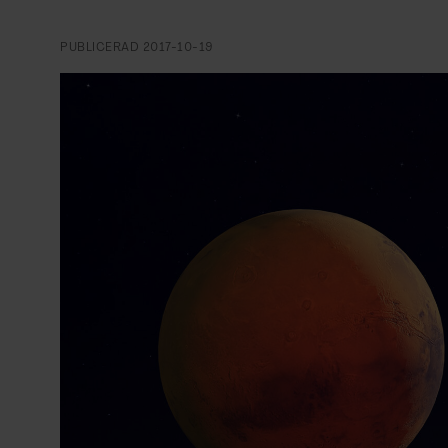
EVENEMANG & RESOR
PUBLICERAD
2017-10-19
SHOP
KONTAKTA F&F
SKRIV I F&F
PRENUMERERA PÅ F&F
ANNONSERA I F&F
OM F&F