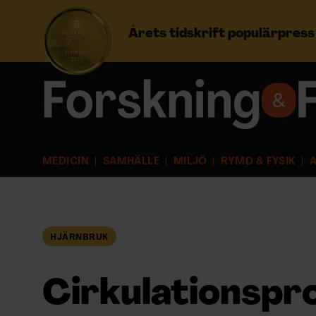
Årets tidskrift populärpres
Prenumerera
Logga in
MEDICIN
SAMHÄLLE
MILJÖ
RYMD & FYSIK
A
NYHETSBREV
ÄMNEN
HJÄRNBRUK
ARKIV & E-TIDNING
Cirkulationspr
LYSSNA/PODD