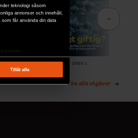
änder teknologi såsom
rsonliga annonser och innehåll,
a som får använda din data
lera meter
ryck)
026/2
2026/1
ljsektionen
. Du kan ändra
Tillåt alla
Se alla utgåvor
andahålla funktioner för
n information från din enhet
 tur kombinera informationen
deras tjänster.