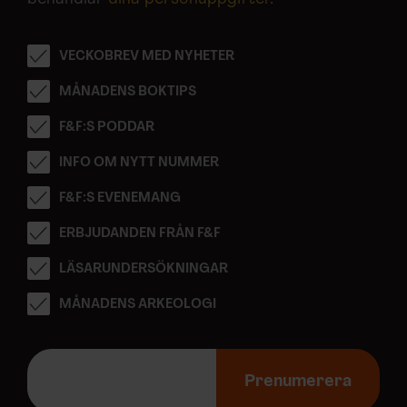
VECKOBREV MED NYHETER
MÅNADENS BOKTIPS
F&F:S PODDAR
INFO OM NYTT NUMMER
F&F:S EVENEMANG
ERBJUDANDEN FRÅN F&F
LÄSARUNDERSÖKNINGAR
MÅNADENS ARKEOLOGI
E
-
Prenumerera
p