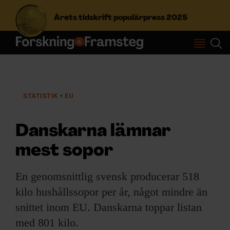
Årets tidskrift populärpress 2025
S
ö
k
e
STATISTIK
EU
f
Prenumerera
t
e
Danskarna lämnar
r
Logga in
:
mest sopor
En genomsnittlig svensk producerar 518
NYHETSBREV
kilo hushållssopor per år, något mindre än
ÄMNEN
snittet inom EU. Danskarna toppar listan
med 801 kilo.