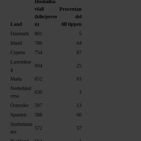
Hushållsa
vfall
Procentan
(kilo/perso
del
Land
n)
till tippen
Danmark
801
5
Irland
786
64
Cypern
754
87
Luxembur
694
25
g
Malta
652
93
Nederländ
630
3
erna
Österrike
597
13
Spanien
588
60
Storbritann
572
57
ien