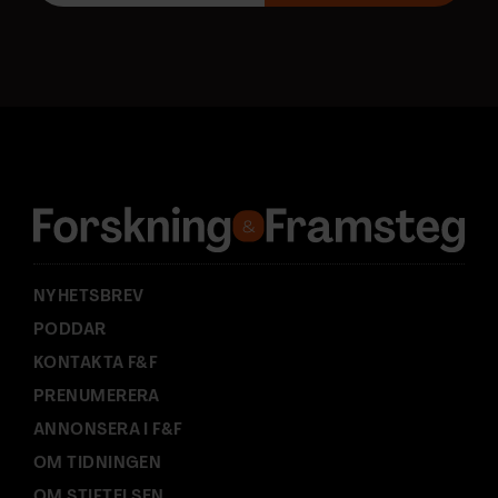
o
s
t
a
d
r
e
s
s
:
NYHETSBREV
PODDAR
KONTAKTA F&F
PRENUMERERA
ANNONSERA I F&F
OM TIDNINGEN
OM STIFTELSEN