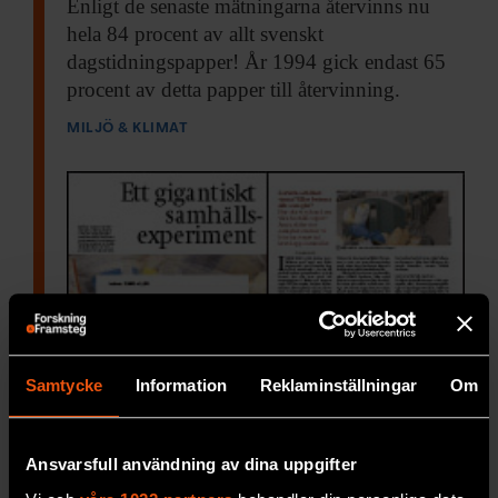
Enligt de senaste
mätningarna återvinns nu
hela 84 procent av allt svenskt
dagstidningspapper! År 1994 gick endast 65
procent av detta papper till återvinning.
MILJÖ & KLIMAT
Samtycke
Information
Reklaminställningar
Om
Återvinna eller bränna
I två år
höll vi på, sprang ner i källaren med
Ansvarsfull användning av dina uppgifter
varje tom kökspapperstub, med varenda