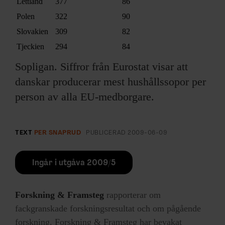
Lettland
377
86
Polen
322
90
Slovakien
309
82
Tjeckien
294
84
Sopligan. Siffror från Eurostat visar att
danskar producerar mest hushållssopor per
person av alla EU-medborgare.
TEXT
PER SNAPRUD
PUBLICERAD
2009-06-09
Ingår i utgåva 2009/5
Forskning & Framsteg
rapporterar om
fackgranskade forskningsresultat och om pågående
forskning. Forskning & Framsteg har bevakat