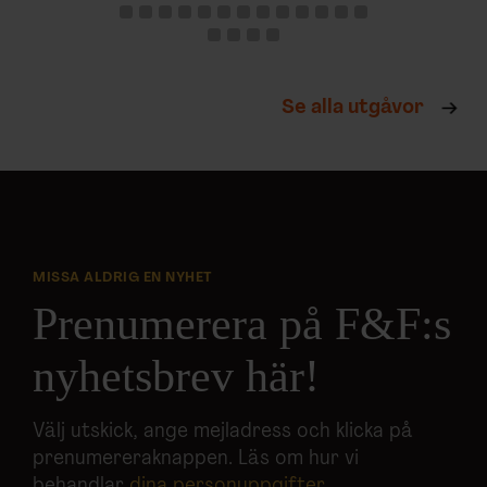
Se alla utgåvor
MISSA ALDRIG EN NYHET
Prenumerera på F&F:s
nyhetsbrev här!
Välj utskick, ange mejladress och klicka på
prenumereraknappen. Läs om hur vi
behandlar
dina personuppgifter
.