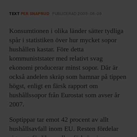
ARKIV & E-TIDNING
TEXT
PER SNAPRUD
PUBLICERAD
2009-06-09
LYSSNA/PODD
Konsumtionen i olika länder sätter tydliga
EVENEMANG & RESOR
spår i statistiken över hur mycket sopor
hushållen kastar. Före detta
SHOP
kommuniststater med relativt svag
ekonomi producerar minst sopor. Där är
KONTAKTA F&F
också andelen skräp som hamnar på tippen
SKRIV I F&F
högst, enligt en färsk rapport om
hushållssopor från Eurostat som avser år
PRENUMERERA PÅ F&F
2007.
ANNONSERA I F&F
Soptippar tar emot 42 procent av allt
hushållsavfall inom EU. Resten fördelar
OM F&F