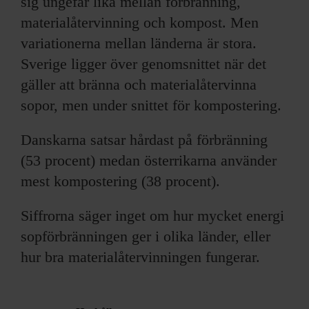
sig ungefär lika mellan förbränning,
material­återvinning och kompost. Men
variationerna mellan länderna är stora.
Sverige ligger över genomsnittet när det
gäller att bränna och materialåtervinna
sopor, men under snittet för kompostering.
Danskarna satsar hårdast på förbränning
(53 procent) medan österrikarna an­vänder
mest kompostering (38 procent).
Siffrorna säger inget om hur mycket energi
sopför­bränningen ger i olika länder, eller
hur bra materialåtervinningen fungerar.