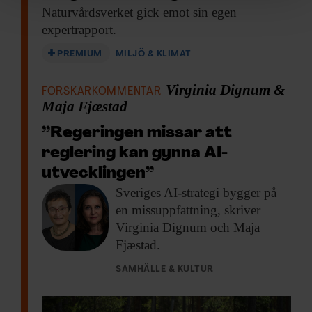
Naturvårdsverket gick emot
sin egen
och annonserna till användarna, tillhandahålla funktioner
expertrapport.
för sociala medier och analysera vår trafik. Vi
vidarebefordrar även sådana identifierare och annan
PREMIUM
MILJÖ & KLIMAT
information från din enhet till de sociala medier och
annons- och analysföretag som vi samarbetar med.
Virginia Dignum &
FORSKARKOMMENTAR
Dessa kan i sin tur kombinera informationen med annan
Maja Fjæstad
information som du har tillhandahållit eller som de har
samlat in när du har använt deras tjänster.
”Regeringen missar att
reglering kan gynna AI-
utvecklingen”
Sveriges AI-strategi bygger
på
en missuppfattning, skriver
Virginia Dignum och Maja
Fjæstad.
SAMHÄLLE & KULTUR