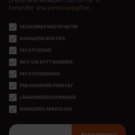
prenumereraknappen. Läs om hur vi
behandlar
dina personuppgifter
.
VECKOBREV MED NYHETER
MÅNADENS BOKTIPS
F&F:S PODDAR
INFO OM NYTT NUMMER
F&F:S EVENEMANG
ERBJUDANDEN FRÅN F&F
LÄSARUNDERSÖKNINGAR
MÅNADENS ARKEOLOGI
E
-