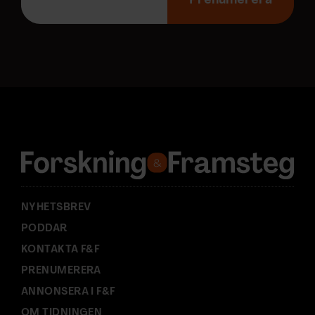
Prenumerera
p
o
s
t
a
d
r
e
s
s
:
NYHETSBREV
PODDAR
KONTAKTA F&F
PRENUMERERA
ANNONSERA I F&F
OM TIDNINGEN