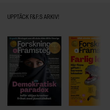
UPPTÄCK F&F:S ARKIV!