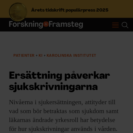
Årets tidskrift populärpress 2025
S
ö
k
e
PATIENTER
KI
KAROLINSKA INSTITUTET
f
Prenumerera
t
e
Ersättning påverkar
r
Logga in
:
sjukskrivningarna
Nivåerna i sjukersättningen, attityder till
NYHETSBREV
vad som bör betraktas som sjukdom samt
ÄMNEN
läkarnas ändrade yrkesroll har betydelse
för hur sjukskrivningar används i vården.