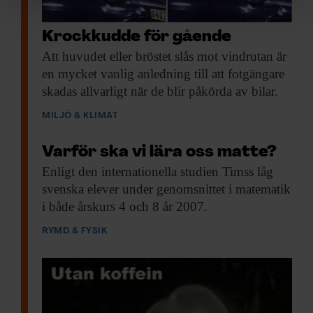
Vi använder enhetsidentifierare för att anpassa innehållet
och annonserna till användarna, tillhandahålla funktioner
Krockkudde för gående
för sociala medier och analysera vår trafik. Vi
Att huvudet eller
bröstet slås mot vindrutan är
vidarebefordrar även sådana identifierare och annan
information från din enhet till de sociala medier och
en mycket vanlig anledning till att fotgängare
annons- och analysföretag som vi samarbetar med.
skadas allvarligt när de blir påkörda av bilar.
Dessa kan i sin tur kombinera informationen med annan
MILJÖ & KLIMAT
information som du har tillhandahållit eller som de har
samlat in när du har använt deras tjänster.
Varför ska vi lära oss matte?
Enligt den internationella
studien Timss låg
svenska elever under genomsnittet i matematik
i både årskurs 4 och 8 år 2007.
RYMD & FYSIK