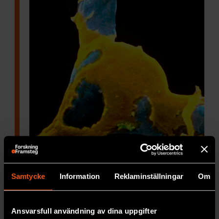
Samtycke
Information
Reklaminställningar
Om
Smitväg in till hjärnan
Blodet är fullt
av ämnen som är giftiga för
Ansvarsfull användning av dina uppgifter