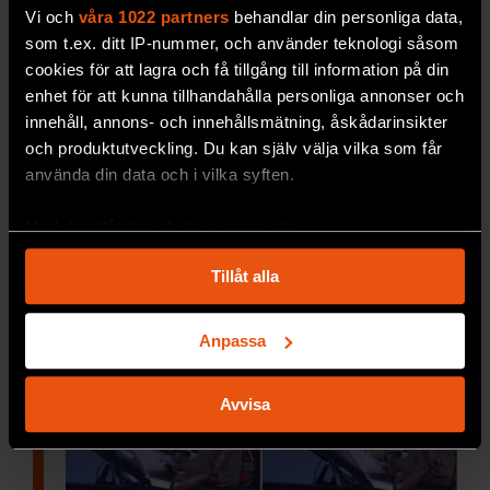
hjärnans nervceller. Därför finns blod-
Vi och
våra 1022 partners
behandlar din personliga data,
hjärnbarriären.
som t.ex. ditt IP-nummer, och använder teknologi såsom
cookies för att lagra och få tillgång till information på din
MEDICIN & HÄLSA
enhet för att kunna tillhandahålla personliga annonser och
innehåll, annons- och innehållsmätning, åskådarinsikter
och produktutveckling. Du kan själv välja vilka som får
använda din data och i vilka syften.
Med din tillåtelse skulle vi även vilja:
Samla in information om din geografiska plats
Tillåt alla
som kan ha en noggrannhet på upp till flera meter
Identifiera din enhet genom att aktivt skanna den
för specifika kännetecken (fingeravtryck)
Anpassa
Ta reda på mer om hur dina personliga uppgifter
behandlas och ställ in dina preferenser i
detaljsektionen
.
Avvisa
Du kan ändra eller dra tillbaka ditt samtycke när som
helst från cookie-förklaringen.