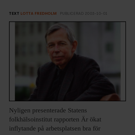
ARKIV & E-TIDNING
TEXT
LOTTA FREDHOLM
PUBLICERAD
2003-10-01
LYSSNA/PODD
EVENEMANG & RESOR
SHOP
KONTAKTA F&F
SKRIV I F&F
PRENUMERERA PÅ F&F
Nyligen presenterade Statens
ANNONSERA I F&F
folkhälsoinstitut rapporten Är ökat
inflytande på arbetsplatsen bra för
OM F&F