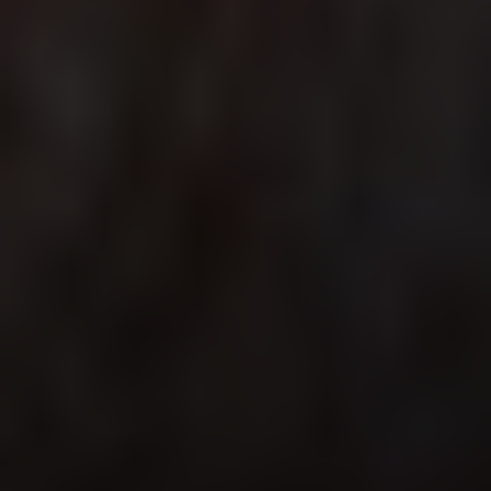
annons- och analysföretag som vi samarbetar med.
Dessa kan i sin tur kombinera informationen med annan
information som du har tillhandahållit eller som de har
samlat in när du har använt deras tjänster.