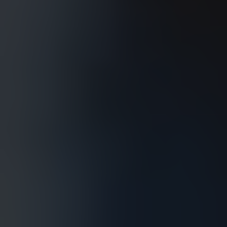
ARKIV & E-TIDNING
LYSSNA/PODD
EVENEMANG & RESOR
SHOP
KONTAKTA F&F
SKRIV I F&F
PRENUMERERA PÅ F&F
ANNONSERA I F&F
OM F&F