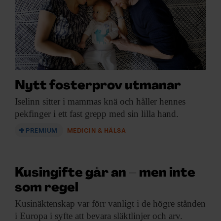
ARKIV & E-TIDNING
LYSSNA/PODD
EVENEMANG & RESOR
SHOP
Nytt fosterprov utmanar
Iselinn sitter i
mammas knä och håller hennes
KONTAKTA F&F
pekfinger i ett fast grepp med sin lilla hand.
PREMIUM
MEDICIN & HÄLSA
SKRIV I F&F
PRENUMERERA PÅ F&F
Kusingifte går an – men inte
som regel
ANNONSERA I F&F
Kusinäktenskap var förr
vanligt i de högre stånden
OM F&F
i Europa i syfte att bevara släktlinjer och arv.