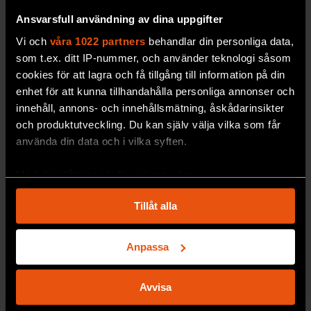
Ansvarsfull användning av dina uppgifter
Vi och
våra 1022 partners
behandlar din personliga data,
som t.ex. ditt IP-nummer, och använder teknologi såsom
cookies för att lagra och få tillgång till information på din
enhet för att kunna tillhandahålla personliga annonser och
innehåll, annons- och innehållsmätning, åskådarinsikter
och produktutveckling. Du kan själv välja vilka som får
Gentest visar om hästen är
använda din data och i vilka syften.
sprinter
Ett irländskt företag
erbjuder ett gentest som ska
Med din tillåtelse skulle vi även vilja:
avgöra om ett föl kommer att bli bra på att sprinta
Samla in information om din geografiska plats
Tillåt alla
eller om det är bättre lämpat för längre distanser.
som kan ha en noggrannhet på upp till flera meter
Identifiera din enhet genom att aktivt skanna den
MILJÖ & KLIMAT
för specifika kännetecken (fingeravtryck)
Anpassa
Ta reda på mer om hur dina personliga uppgifter
behandlas och ställ in dina preferenser i
detaljsektionen
.
Avvisa
Du kan ändra eller dra tillbaka ditt samtycke när som