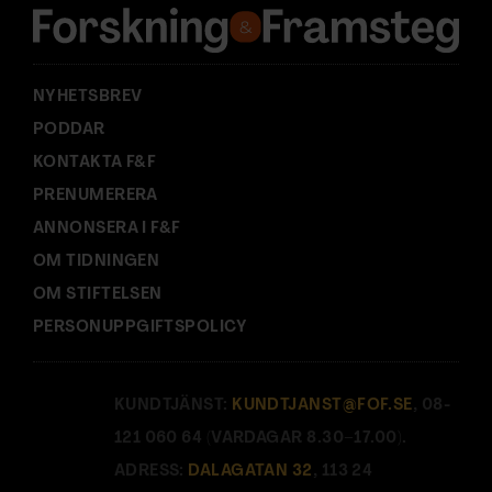
s
s
:
NYHETSBREV
PODDAR
KONTAKTA F&F
PRENUMERERA
ANNONSERA I F&F
OM TIDNINGEN
OM STIFTELSEN
PERSONUPPGIFTSPOLICY
KUNDTJÄNST:
KUNDTJANST@FOF.SE
, 08-
121 060 64 (VARDAGAR 8.30–17.00).
ADRESS:
DALAGATAN 32
, 113 24