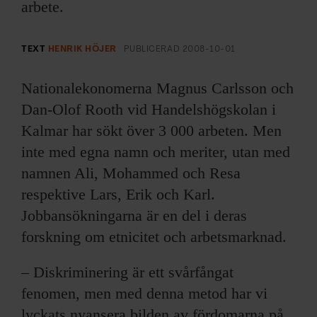
ARKIV & E-TIDNING
arbete.
LYSSNA/PODD
TEXT
HENRIK HÖJER
PUBLICERAD
2008-10-01
EVENEMANG & RESOR
Nationalekonomerna Magnus Carlsson och
Dan-Olof Rooth vid Handelshögskolan i
SHOP
Kalmar har sökt över 3 000 arbeten. Men
inte med egna namn och meriter, utan med
KONTAKTA F&F
namnen Ali, Mohammed och Resa
respektive Lars, Erik och Karl.
SKRIV I F&F
Jobbansökningarna är en del i deras
PRENUMERERA PÅ F&F
forskning om etnicitet och arbetsmarknad.
ANNONSERA I F&F
– Diskriminering är ett svårfångat
fenomen, men med denna metod har vi
OM F&F
lyckats nyansera bilden av fördomarna på