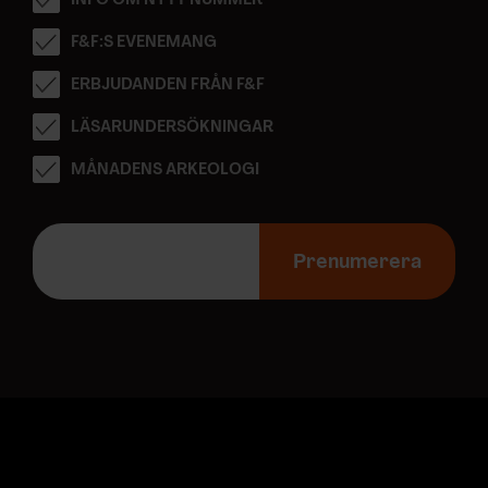
INFO OM NYTT NUMMER
F&F:S EVENEMANG
ERBJUDANDEN FRÅN F&F
LÄSARUNDERSÖKNINGAR
MÅNADENS ARKEOLOGI
E
-
Prenumerera
p
o
s
t
a
d
r
e