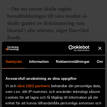
– Om ren rasism skulle utgöra
huvudförklaringen till våra resultat så
skulle graden av diskriminering vara
likartad i alla sektorer, säger Dan-Olof
Rooth.
– Men eftersom vi ser skillnader mellan
yrkesområdena verkar det i stället vara
Samtycke
Information
Reklaminställningar
Om
speciella yrkesfaktorer som styr. Kanske
har rekryterarna specifika bransch­
kunskaper om gruppen med utländsk
Ansvarsfull användning av dina uppgifter
bakgrund som de agerar utifrån. Att finna
Vi och
våra 1022 partners
behandlar din personliga data,
förklaringar till varför människor
som t.ex. ditt IP-nummer, och använder teknologi såsom
cookies för att lagra och få tillgång till information på din
diskriminerar är en väldigt viktig fråga att
enhet för att kunna tillhandahålla personliga annonser och
försöka reda ut, säger han.