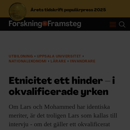
Årets tidskrift populärpress 2025
S
ö
k
e
f
UTBILDNING
UPPSALA UNIVERSITET
Prenumerera
t
NATIONALEKONOMI
LÄRARE
INVANDRARE
e
r
Logga in
Etnicitet ett hinder – i
:
okvalificerade yrken
NYHETSBREV
Om Lars och Mohammed har identiska
meriter, är det troligen Lars som kallas till
ÄMNEN
intervju - om det gäller ett okvalificerat