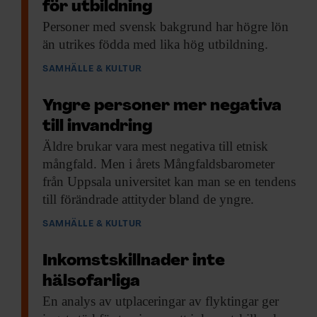
för utbildning
annons- och analysföretag som vi samarbetar med.
Personer med svensk
bakgrund har högre lön
Dessa kan i sin tur kombinera informationen med annan
än utrikes födda med lika hög utbildning.
information som du har tillhandahållit eller som de har
samlat in när du har använt deras tjänster.
SAMHÄLLE & KULTUR
Yngre personer mer negativa
till invandring
Äldre brukar vara
mest negativa till etnisk
mångfald. Men i årets Mångfaldsbarometer
från Uppsala universitet kan man se en tendens
till förändrade attityder bland de yngre.
SAMHÄLLE & KULTUR
Inkomstskillnader inte
hälsofarliga
En analys av
utplaceringar av flyktingar ger