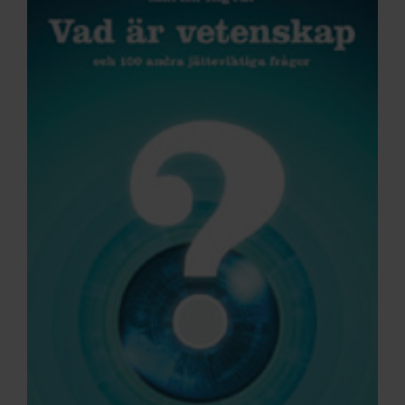
ARKIV & E-TIDNING
LYSSNA/PODD
EVENEMANG & RESOR
SHOP
KONTAKTA F&F
SKRIV I F&F
PRENUMERERA PÅ F&F
ANNONSERA I F&F
OM F&F