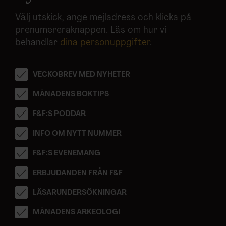
Välj utskick, ange mejladress och klicka på
prenumereraknappen. Läs om hur vi
behandlar
dina personuppgifter
.
VECKOBREV MED NYHETER
MÅNADENS BOKTIPS
F&F:S PODDAR
INFO OM NYTT NUMMER
F&F:S EVENEMANG
ERBJUDANDEN FRÅN F&F
LÄSARUNDERSÖKNINGAR
MÅNADENS ARKEOLOGI