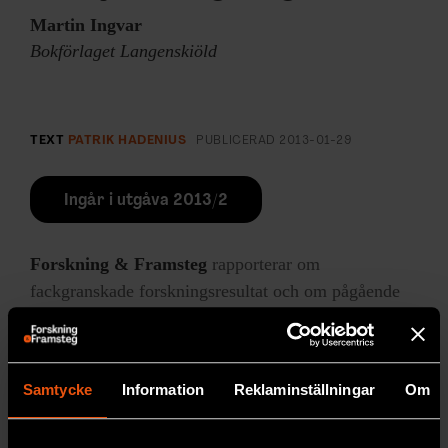
Martin Ingvar
Bokförlaget Langenskiöld
TEXT
PATRIK HADENIUS
PUBLICERAD
2013-01-29
Ingår i utgåva 2013/2
Forskning & Framsteg
rapporterar om
fackgranskade forskningsresultat och om pågående
forskning. Forskning & Framsteg har bevakat
vetenskap sedan 1966 och drivs utan vinstsyfte.
Samtycke
Information
Reklaminställningar
Om
LÄS MER