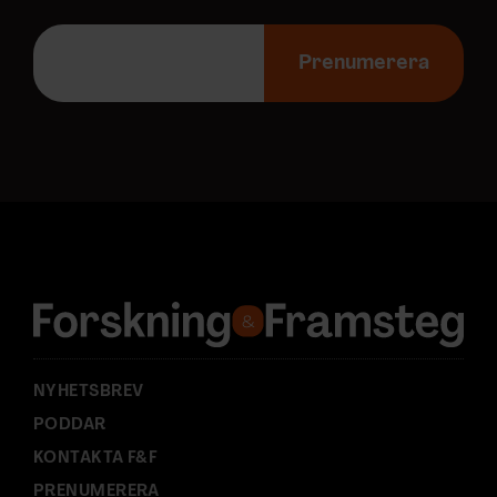
E
-
Prenumerera
p
o
s
t
a
d
r
e
s
s
:
NYHETSBREV
PODDAR
KONTAKTA F&F
PRENUMERERA