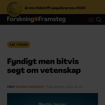
Årets tidskrift populärpress 2025
S
ö
k
e
f
F&F TIPSAR
Prenumerera
t
e
r
Fyndigt men bitvis
Logga in
:
segt om vetenskap
NYHETSBREV
TEXT
PATRIK HADENIUS
PUBLICERAD
2013-01-29
ÄMNEN