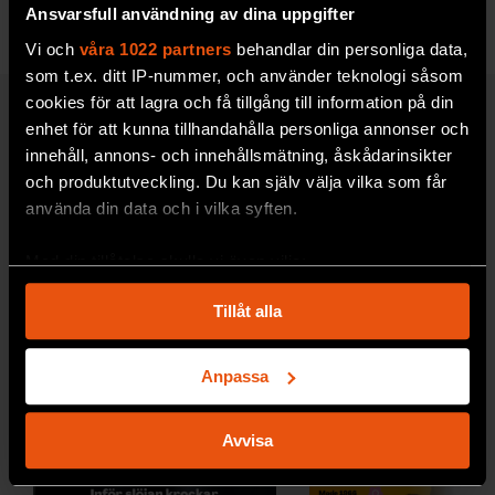
Ansvarsfull användning av dina uppgifter
Vi och
våra 1022 partners
behandlar din personliga data,
som t.ex. ditt IP-nummer, och använder teknologi såsom
cookies för att lagra och få tillgång till information på din
enhet för att kunna tillhandahålla personliga annonser och
UPPTÄCK F&F:S ARKIV!
innehåll, annons- och innehållsmätning, åskådarinsikter
och produktutveckling. Du kan själv välja vilka som får
använda din data och i vilka syften.
Med din tillåtelse skulle vi även vilja:
Samla in information om din geografiska plats
Tillåt alla
som kan ha en noggrannhet på upp till flera meter
Identifiera din enhet genom att aktivt skanna den
för specifika kännetecken (fingeravtryck)
Anpassa
Ta reda på mer om hur dina personliga uppgifter
behandlas och ställ in dina preferenser i
detaljsektionen
.
Avvisa
Du kan ändra eller dra tillbaka ditt samtycke när som
helst från cookie-förklaringen.