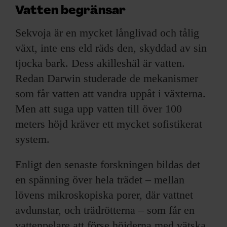
Vatten begränsar
Sekvoja är en mycket långlivad och tålig
växt, inte ens eld räds den, skyddad av sin
tjocka bark. Dess akilleshäl är vatten.
Redan Darwin studerade de mekanismer
som får vatten att vandra uppåt i växterna.
Men att suga upp vatten till över 100
meters höjd kräver ett mycket sofistikerat
system.
Enligt den senaste forskningen bildas det
en spänning över hela trädet – mellan
lövens mikroskopiska porer, där vattnet
avdunstar, och trädrötterna – som får en
vattenpelare att förse höjderna med vätska.