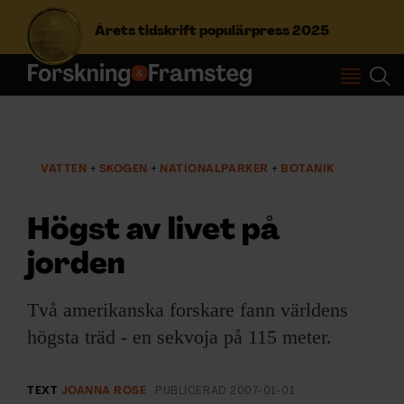
Årets tidskrift populärpress 2025
S
ö
k
e
VATTEN
SKOGEN
NATIONALPARKER
BOTANIK
f
Prenumerera
t
e
Högst av livet på
r
Logga in
:
jorden
Två amerikanska forskare fann världens
NYHETSBREV
högsta träd - en sekvoja på 115 meter.
ÄMNEN
TEXT
JOANNA ROSE
PUBLICERAD
2007-01-01