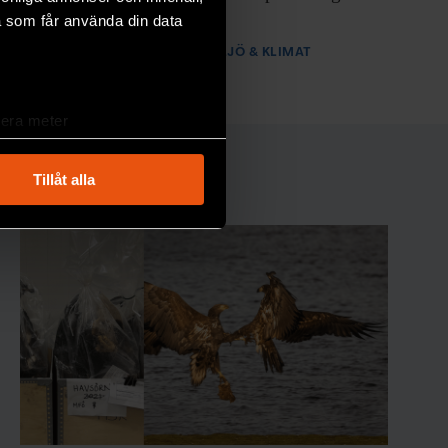
förändringar.
a som får använda din data
PREMIUM
MILJÖ & KLIMAT
lera meter
ryck)
ljsektionen
. Du kan ändra
Tillåt alla
andahålla funktioner för
n information från din enhet
 tur kombinera informationen
deras tjänster.