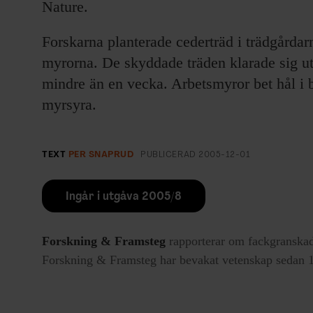
Nature.
Forskarna planterade cederträd i trädgårda
myrorna. De skyddade träden klarade sig u
mindre än en vecka. Arbetsmyror bet hål i 
myrsyra.
TEXT
PER SNAPRUD
PUBLICERAD
2005-12-01
Ingår i utgåva 2005/8
Forskning & Framsteg
rapporterar om fackgranskad
Forskning & Framsteg har bevakat vetenskap sedan 19