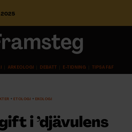
s 2025
S
ö
k
e
f
t
e
r
I
ARKEOLOGI
DEBATT
E-TIDNING
TIPSA F&F
:
KTER
ETOLOGI
EKOLOGI
ift i ’djävulens