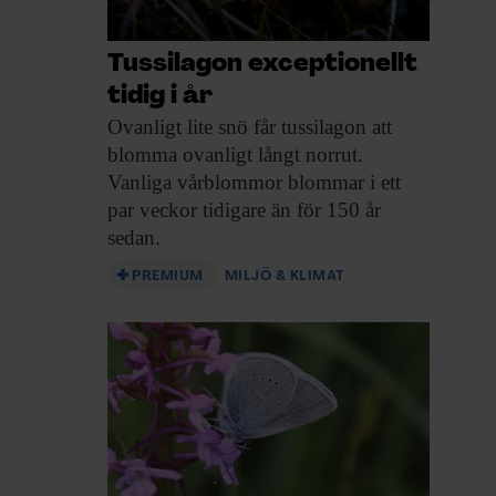
Tussilagon exceptionellt
tidig i år
Ovanligt lite snö
får tussilagon att
blomma ovanligt långt norrut.
Vanliga vårblommor blommar i ett
par veckor tidigare än för 150 år
sedan.
PREMIUM
MILJÖ & KLIMAT