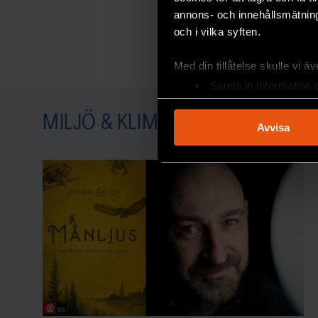
annons- och innehållsmätning
och i vilka syften.
Med din tillåtelse skulle vi äve
Samla in information 
Identifiera din enhet 
MILJÖ & KLIMAT
Ta reda på mer om hur dina pe
Avvisa
eller dra tillbaka ditt samtyc
Vi använder enhetsidentifierar
sociala medier och analysera 
till de sociala medier och a
med annan information som du 