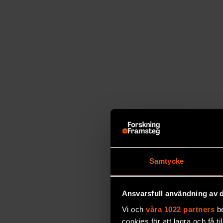
Samtycke
Ansvarsfull användning av d
Vi och
våra 1022 partners
be
cookies för att lagra och få t