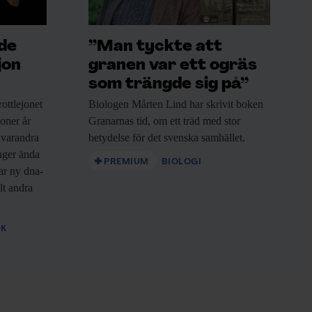
ade
”Man tyckte att
jon
granen var ett ogräs
som trängde sig på”
ottlejonet
Biologen Mårten Lind
har skrivit boken
joner år
Granarnas tid, om ett träd med stor
 varandra
betydelse för det svenska samhället.
nger ända
PREMIUM
BIOLOGI
sar ny dna-
lt andra
IK