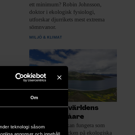
ett minimum? Robin Johnsson,
doktor i ekologisk fysiologi,
utforskar djurrikets mest extrema
sömnvanor.
MILJÖ & KLIMAT
Om
Därför blir världens
sjöar allt blåare
Förändringarna kan fungera
som
änder teknologi såsom
tidiga varningstecken på ekologiska
rsonliga annonser och innehåll,