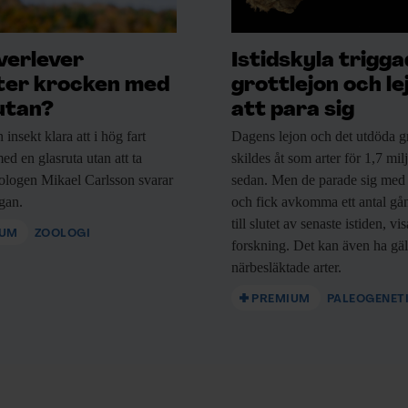
verlever
Istidskyla trigg
ter krocken med
grottlejon och le
utan?
att para sig
n
insekt klara att i hög fart
Dagens lejon och
det utdöda gr
ed en glasruta utan att ta
skildes åt som arter för 1,7 mil
ologen Mikael Carlsson svarar
sedan. Men de parade sig med
ågan.
och fick avkomma ett antal gå
till slutet av senaste istiden, vi
IUM
ZOOLOGI
forskning. Det kan även ha gäl
närbesläktade arter.
PREMIUM
PALEOGENET