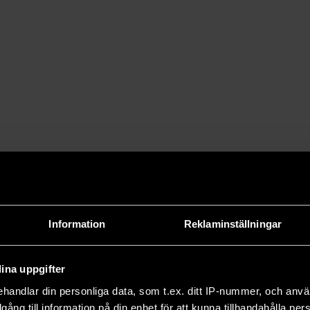
Information
Reklaminställningar
ina uppgifter
handlar din personliga data, som t.ex. ditt IP-nummer, och anv
illgång till information på din enhet för att kunna tillhandahålla pe