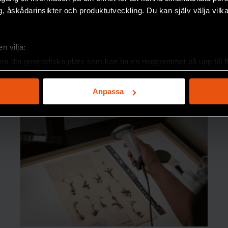
, åskådarinsikter och produktutveckling. Du kan själv välja vilk
n vilja:
om din geografiska plats som kan ha en noggrannhet på upp till f
genom att aktivt skanna den för specifika kännetecken (fingeravt
rsonliga uppgifter behandlas och ställ in dina preferenser i
deta
Anpassa
ke när som helst från cookie-förklaringen.
e för att anpassa innehållet och annonserna till användarna, tillh
vår trafik. Vi vidarebefordrar även sådana identifierare och anna
nnons- och analysföretag som vi samarbetar med. Dessa kan i sin
har tillhandahållit eller som de har samlat in när du har använt 