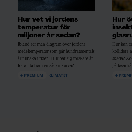
Hur vet vi jordens
Hur ö
temperatur för
insek
miljoner år sedan?
glasr
Ibland ser man
diagram över jordens
Hur kan e
medeltemperatur som går hundratusentals
kollidera m
år tillbaka i tiden. Hur bär sig forskare åt
skada? Zo
för att ta fram en sådan kurva?
på läsarfr
PREMIUM
KLIMATET
PREM