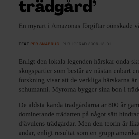
trädgård’
EVENEMANG & RESOR
SHOP
En myrart i Amazonas förgiftar oönskade vä
KONTAKTA F&F
TEXT
PER SNAPRUD
PUBLICERAD
2005-12-01
SKRIV I F&F
Enligt den lokala legenden härskar onda sk
skogspartier som består av nästan enbart en
PRENUMERERA PÅ F&F
forskning visar att de verkliga härskarna ä
ANNONSERA I F&F
schumanni. Myrorna bygger sina bon i träd
De äldsta kända trädgårdarna är 800 år gam
OM F&F
dominerande trädarten på något sätt hindrade
djävulens trädgårdar. Men den teorin är li
andar, enligt resultat som en grupp amerikan