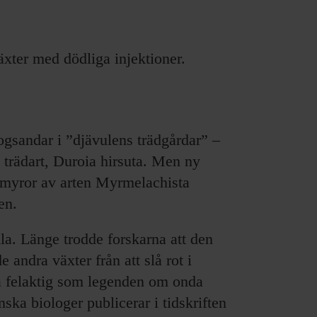
xter med dödliga injektioner.
ogsandar i ”djävulens trädgårdar” –
 trädart, Duroia hirsuta. Men ny
r myror av arten Myrmelachista
en.
la. Länge trodde forskarna att den
 andra växter från att slå rot i
ka felaktig som legenden om onda
ska biologer publicerar i tidskriften