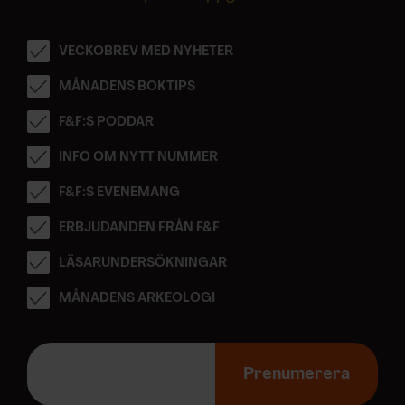
VECKOBREV MED NYHETER
MÅNADENS BOKTIPS
F&F:S PODDAR
INFO OM NYTT NUMMER
F&F:S EVENEMANG
ERBJUDANDEN FRÅN F&F
LÄSARUNDERSÖKNINGAR
MÅNADENS ARKEOLOGI
E
-
Prenumerera
p