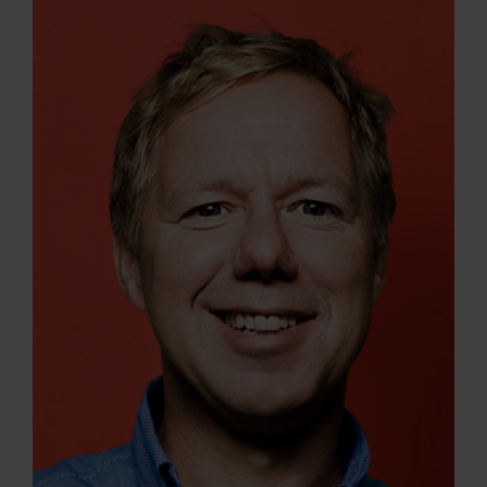
ARKIV & E-TIDNING
LYSSNA/PODD
EVENEMANG & RESOR
SHOP
KONTAKTA F&F
SKRIV I F&F
PRENUMERERA PÅ F&F
ANNONSERA I F&F
OM F&F