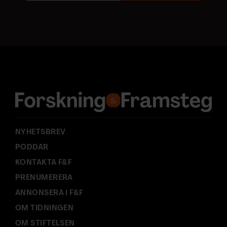
o
s
t
a
d
r
e
s
s
:
NYHETSBREV
PODDAR
KONTAKTA F&F
PRENUMERERA
ANNONSERA I F&F
OM TIDNINGEN
OM STIFTELSEN