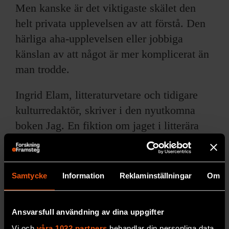
Men kanske är det viktigaste skälet den
helt privata upplevelsen av att förstå. Den
härliga aha-upplevelsen eller jobbiga
känslan av att något är mer komplicerat än
man trodde.
Ingrid Elam, litteraturvetare och tidigare
kulturredaktör, skriver i den nyutkomna
boken Jag. En fiktion om jaget i litterära
verk genom tiderna. En av hennes
slutsatser är att i omvälvande tider blir
jaget starkare i litteraturen. Jag tror att
Samtycke
Information
Reklaminställningar
Om
detsamma gäller populärvetenskapen. Den
helt privata känslan av att förstå är extra
Ansvarsfull användning av dina uppgifter
viktig nu.
Vi och
våra 1022 partners
behandlar din personliga data,