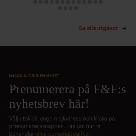
Se alla utgåvor
MISSA ALDRIG EN NYHET
Prenumerera på F&F:s
nyhetsbrev här!
Välj utskick, ange mejladress och klicka på
prenumereraknappen. Läs om hur vi
behandlar
dina personuppgifter
.