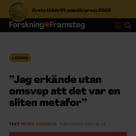
Årets tidskrift populärpress 2025
S
ö
k
e
f
LEDARE
Prenumerera
t
e
r
”Jag erkände utan
Logga in
:
omsvep att det var en
sliten metafor”
NYHETSBREV
ÄMNEN
TEXT
PATRIK HADENIUS
PUBLICERAD
2011-12-18