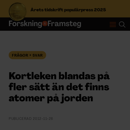
Årets tidskrift populärpress 2025
S
ö
k
e
f
FRÅGOR + SVAR
Prenumerera
t
e
r
Kortleken blandas på
Logga in
:
fler sätt än det finns
atomer på jorden
NYHETSBREV
ÄMNEN
PUBLICERAD
2012-11-26