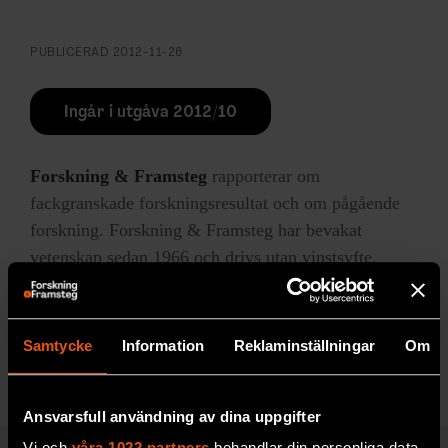
PUBLICERAD
2012-11-26
Ingår i utgåva 2012/10
Forskning & Framsteg
rapporterar om
fackgranskade forskningsresultat och om pågående
forskning. Forskning & Framsteg har bevakat
vetenskap sedan 1966 och drivs utan vinstsyfte.
LÄS MER
Samtycke
Information
Reklaminställningar
Om
Ansvarsfull användning av dina uppgifter
Vi och
våra 1022 partners
behandlar din personliga data,