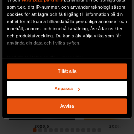
som t.ex. ditt IP-nummer, och använder teknologi såsom
UPPTÄCK F&F:S ARKIV!
cookies för att lagra och få tillgång till information på din
enhet för att kunna tillhandahålla personliga annonser och
innehåll, annons- och innehållsmätning, åskådarinsikter
och produktutveckling. Du kan själv välja vilka som får
använda din data och i vilka syften.
Med din tillåtelse skulle vi även vilja:
Samla in information om din geografiska plats
Tillåt alla
som kan ha en noggrannhet på upp till flera meter
Identifiera din enhet genom att aktivt skanna den
för specifika kännetecken (fingeravtryck)
Anpassa
Ta reda på mer om hur dina personliga uppgifter
behandlas och ställ in dina preferenser i
detaljsektionen
.
Avvisa
Du kan ändra eller dra tillbaka ditt samtycke när som
helst från cookie-förklaringen.
2026/5
2026/4
Vi använder enhetsidentifierare för att anpassa innehållet