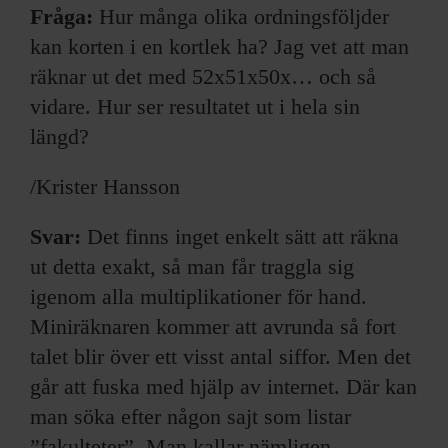
ARKIV & E-TIDNING
Fråga:
Hur många olika ordningsföljder
kan korten i en kortlek ha? Jag vet att man
LYSSNA/PODD
räknar ut det med 52x51x50x… och så
vidare. Hur ser resultatet ut i hela sin
EVENEMANG & RESOR
längd?
SHOP
/Krister Hansson
KONTAKTA F&F
Svar:
Det finns inget enkelt sätt att räkna
ut detta exakt, så man får traggla sig
SKRIV I F&F
igenom alla multiplikationer för hand.
Miniräknaren kommer att avrunda så fort
PRENUMERERA PÅ F&F
talet blir över ett visst antal siffor. Men det
ANNONSERA I F&F
går att fuska med hjälp av internet. Där kan
man söka efter någon sajt som listar
OM F&F
”fakulteter”. Man kallar nämligen