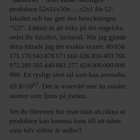
produkten 52x51x50x … x2x1 för 52-
fakultet och har gett den beteckningen
”52!”. Lättast är att söka på det engelska
ordet för fakultet, factorial. När jag gjorde
detta hittade jag det exakta svaret: 80 658
175 170 943 878 571 660 636 856 403 766
975 289 505 440 883 277 824 000 000 000
000. Ett rysligt stort tal som kan avrundas
67
till 8×10
. Det är avsevärt mer än antalet
atomer som finns på jorden.
Vet du förresten hur man utan att räkna ut
produkten kan komma fram till att talets
sista tolv siffror är nollor?