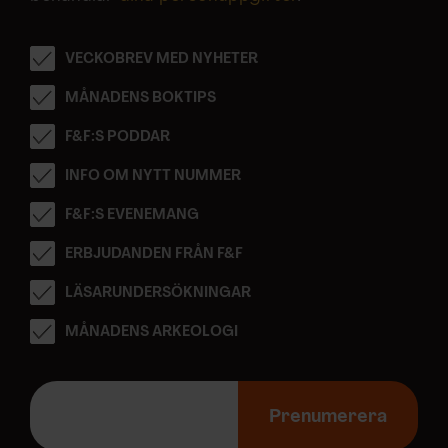
VECKOBREV MED NYHETER
MÅNADENS BOKTIPS
F&F:S PODDAR
INFO OM NYTT NUMMER
F&F:S EVENEMANG
ERBJUDANDEN FRÅN F&F
LÄSARUNDERSÖKNINGAR
MÅNADENS ARKEOLOGI
E
-
Prenumerera
p