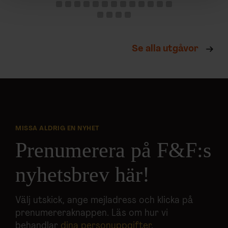
och annonserna till användarna, tillhandahålla funktioner
för sociala medier och analysera vår trafik. Vi
vidarebefordrar även sådana identifierare och annan
information från din enhet till de sociala medier och
Se alla utgåvor
annons- och analysföretag som vi samarbetar med.
Dessa kan i sin tur kombinera informationen med annan
information som du har tillhandahållit eller som de har
samlat in när du har använt deras tjänster.
MISSA ALDRIG EN NYHET
Prenumerera på F&F:s
nyhetsbrev här!
Välj utskick, ange mejladress och klicka på
prenumereraknappen. Läs om hur vi
behandlar
dina personuppgifter
.