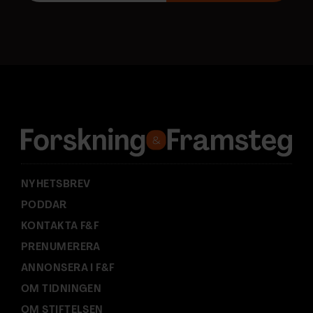
o
s
t
a
d
r
e
s
s
:
NYHETSBREV
PODDAR
KONTAKTA F&F
PRENUMERERA
ANNONSERA I F&F
OM TIDNINGEN
OM STIFTELSEN