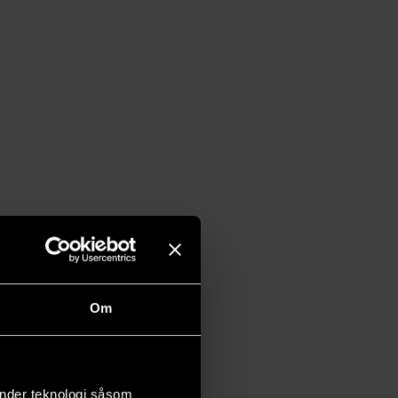
Om
änder teknologi såsom