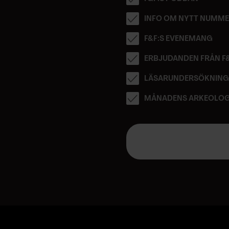
INFO OM NYTT NUMM
F&F:S EVENEMANG
ERBJUDANDEN FRÅN F
LÄSARUNDERSÖKNIN
MÅNADENS ARKEOLOG
E
-
p
o
s
t
a
d
r