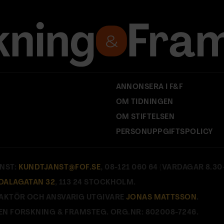
ANNONSERA I F&F
OM TIDNINGEN
OM STIFTELSEN
PERSONUPPGIFTSPOLICY
NST:
KUNDTJANST@FOF.SE
, 08-121 060 64 (VARDAGAR 8.30–
DALAGATAN 32
, 113 24 STOCKHOLM.
AKTÖR OCH ANSVARIG UTGIVARE
JONAS MATTSSON
.
EN FORSKNING & FRAMSTEG. ORG.NR: 802008-7246.