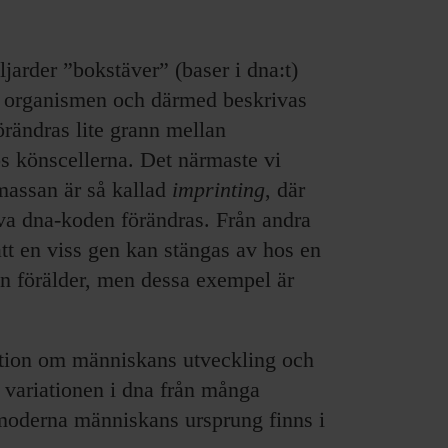
jarder ”bokstäver” (baser i dna:t)
ör organismen och därmed beskrivas
rändras lite grann mellan
s könscellerna. Det närmaste vi
massan är så kallad
imprinting
, där
älva dna-koden förändras. Från andra
att en viss gen kan stängas av hos en
n förälder, men dessa exempel är
ation om människans utveckling och
 variationen i dna från många
 moderna människans ursprung finns i