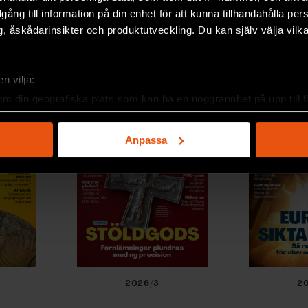
illgång till information på din enhet för att kunna tillhandahålla pe
, åskådarinsikter och produktutveckling. Du kan själv välja vilk
n vilja:
om din geografiska plats som kan ha en noggrannhet på upp till f
genom att aktivt skanna den för specifika kännetecken (fingeravt
rsonliga uppgifter behandlas och ställ in dina preferenser i
deta
Anpassa
ke när som helst från cookie-förklaringen.
e för att anpassa innehållet och annonserna till användarna, tillh
vår trafik. Vi vidarebefordrar även sådana identifierare och anna
nnons- och analysföretag som vi samarbetar med. Dessa kan i sin
har tillhandahållit eller som de har samlat in när du har använt 
2026/3
2