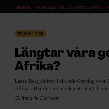
EVENEMANG & RESOR
MEDICIN
SAMHÄLLE
MILJÖ
RYMD & FYSIK
A
SHOP
KONTAKTA F&F
FRÅGOR + SVAR
SKRIV I F&F
Längtar våra gen
PRENUMERERA PÅ F&F
Afrika?
ANNONSERA I F&F
Lasse Berg skriver i sin bok Gryning över Kal
OM F&F
Afrika". Har dna-molekylen ett långtidsmi
/Brittmarie Karlsson