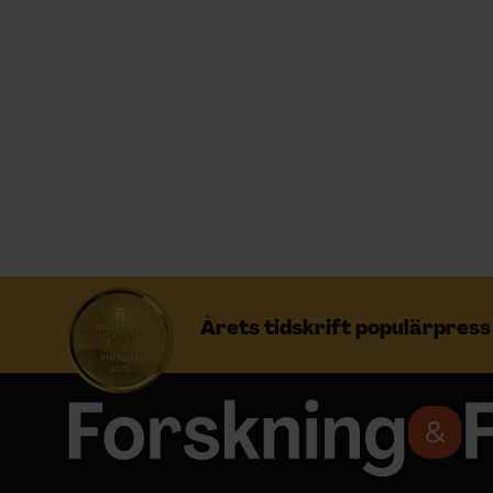
Prenumerera
Logga in
NYHETSBREV
ÄMNEN
Årets tidskrift populärpres
ARKIV & E-TIDNING
LYSSNA/PODD