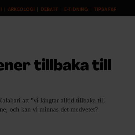
I
ARKEOLOGI
DEBATT
E-TIDNING
TIPSA F&F
er tillbaka till
ahari att "vi längtar alltid tillbaka till
nne, och kan vi minnas det medvetet?