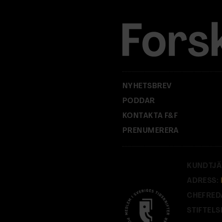
e
s
s
:
NYHETSBREV
PODDAR
KONTAKTA F&F
PRENUMERERA
KUNDTJÄ
ADRESS:
CHEFRED
STIFTELS