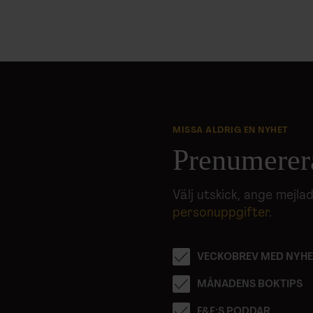
MISSA ALDRIG EN NYHET
Prenumerer
Välj utskick, ange mejl
personuppgifter
.
VECKOBREV MED NYHE
MÅNADENS BOKTIPS
F&F:S PODDAR