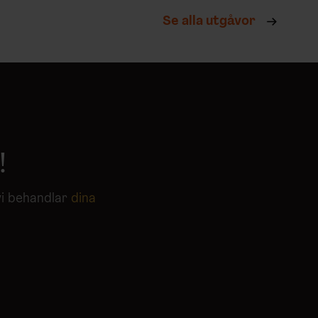
Se alla utgåvor
!
vi behandlar
dina