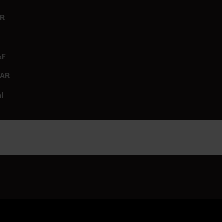
ER
&F
GAR
I