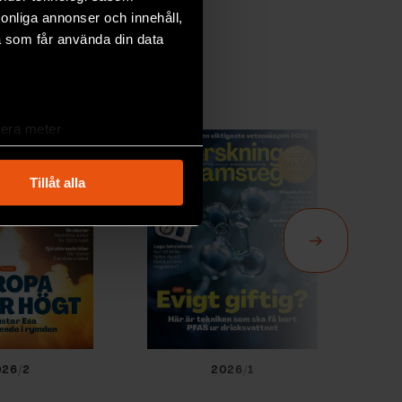
rsonliga annonser och innehåll,
a som får använda din data
lera meter
ryck)
ljsektionen
. Du kan ändra
Tillåt alla
andahålla funktioner för
n information från din enhet
 tur kombinera informationen
deras tjänster.
026/2
2026/1