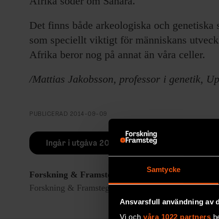
Afrika söder om Sahara.
Det finns både arkeologiska och genetiska 
som speciellt viktigt för människans utveckl
Afrika beror nog på annat än våra celler.
/Mattias Jakobsson, professor i genetik, Up
PUBLICERAD
2014-09-09
Ingår i utgåva 2014/8
Samtycke
Forskning & Framsteg
rapporterar om fackgranskad
Forskning & Framsteg har bevakat vetenskap sedan 19
Ansvarsfull användning av d
Vi och
våra 1022 partners
be