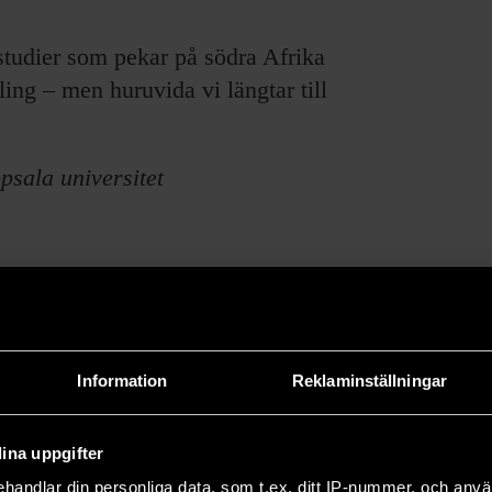
studier som pekar på södra Afrika
ing – men huruvida vi längtar till
psala universitet
Information
Reklaminställningar
e forskningsresultat och om pågående forskning.
66 och drivs utan vinstsyfte.
ina uppgifter
handlar din personliga data, som t.ex. ditt IP-nummer, och anv