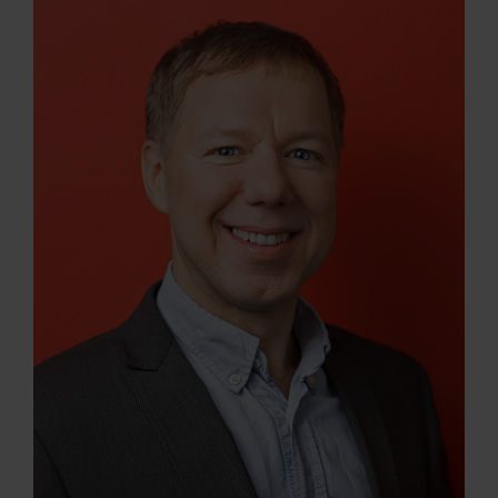
ARKIV & E-TIDNING
LYSSNA/PODD
EVENEMANG & RESOR
SHOP
KONTAKTA F&F
SKRIV I F&F
PRENUMERERA PÅ F&F
ANNONSERA I F&F
OM F&F