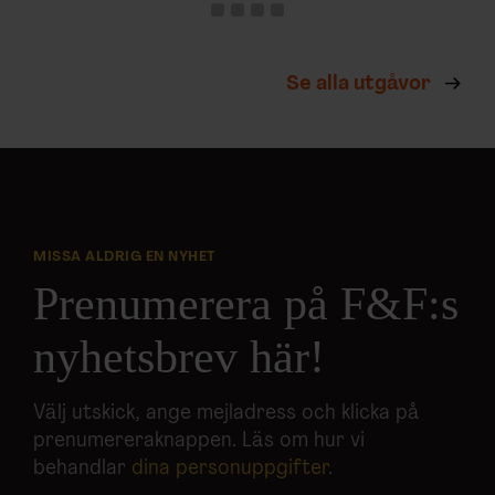
Se alla utgåvor
MISSA ALDRIG EN NYHET
Prenumerera på F&F:s
nyhetsbrev här!
Välj utskick, ange mejladress och klicka på
prenumereraknappen. Läs om hur vi
behandlar
dina personuppgifter
.