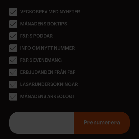
VECKOBREV MED NYHETER
MÅNADENS BOKTIPS
F&F:S PODDAR
INFO OM NYTT NUMMER
F&F:S EVENEMANG
ERBJUDANDEN FRÅN F&F
LÄSARUNDERSÖKNINGAR
MÅNADENS ARKEOLOGI
E
-
Prenumerera
p
o