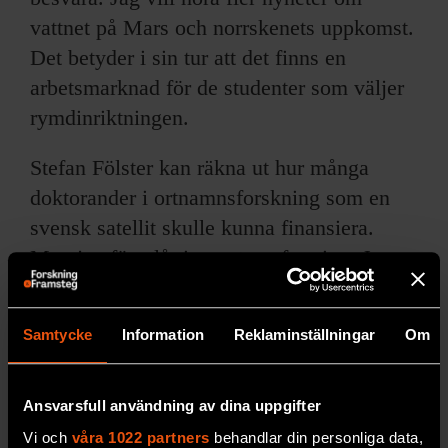
vattnet på Mars och norrskenets uppkomst.
Det betyder i sin tur att det finns en
arbetsmarknad för de studenter som väljer
rymdinriktningen.
Stefan Fölster kan räkna ut hur många
doktorander i ortnamnsforskning som en
svensk satellit skulle kunna finansiera.
Men jag föreslår ingen transferering. Jag
vill bara säga att det inte finns något givet
samband mellan nytta och en
Samtycke
Information
Reklaminställningar
Om
arbetsmarknads storlek. Vi måste helt
enkelt bestämma oss för om vi också vill
ge ortnamnsforskarna jobb.
Ansvarsfull användning av dina uppgifter
Vi och
våra 1022 partners
behandlar din personliga data,