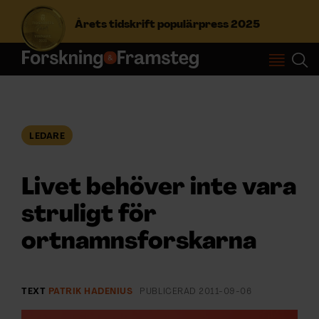
Årets tidskrift populärpress 2025
S
ö
k
e
f
LEDARE
Prenumerera
t
e
r
Livet behöver inte vara
Logga in
:
struligt för
ortnamnsforskarna
NYHETSBREV
ÄMNEN
TEXT
PATRIK HADENIUS
PUBLICERAD
2011-09-06