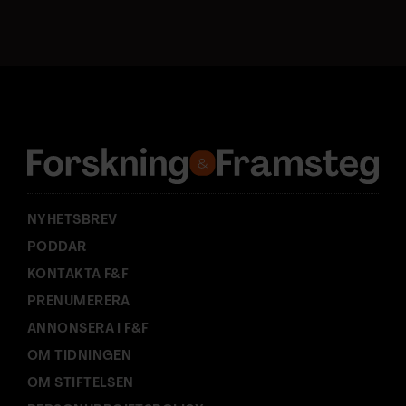
s
t
a
d
r
e
s
s
:
NYHETSBREV
PODDAR
KONTAKTA F&F
PRENUMERERA
ANNONSERA I F&F
OM TIDNINGEN
OM STIFTELSEN