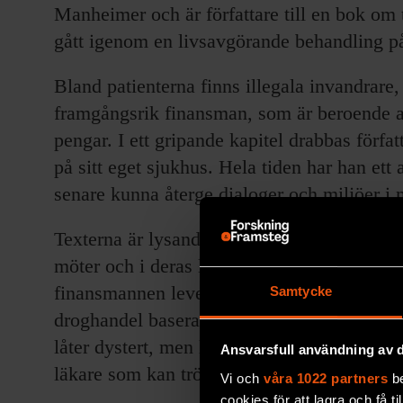
Manheimer och är författare till en bok om 
gått igenom en livsavgörande behandling på
Bland patienterna finns illegala invandrare
framgångsrik finansman, som är beroende av
pengar. I ett gripande kapitel drabbas förfat
på sitt eget sjukhus. Hela tiden har han ett
senare kunna återge dialoger och miljöer i m
Texterna är lysande. Författaren är genuint
möter och i deras livsmiljö utanför sjukhu
finansmannen lever i en familj med bottenfr
Samtycke
droghandel baserad på sociala klyftor som ha
låter dystert, men läsningen ger samtidigt en
Ansvarsfull användning av d
läkare som kan trösta, lindra och kanske bot
Vi och
våra 1022 partners
be
cookies för att lagra och få t