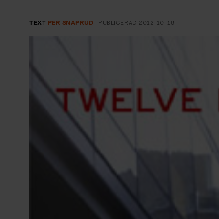
EVENEMANG & RESOR
TEXT
PER SNAPRUD
PUBLICERAD
2012-10-18
SHOP
KONTAKTA F&F
SKRIV I F&F
PRENUMERERA PÅ F&F
ANNONSERA I F&F
OM F&F