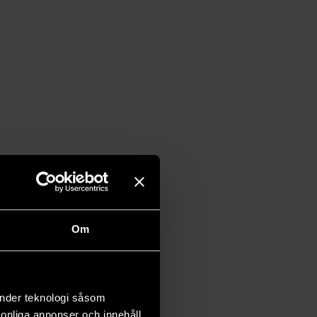
Om
änder teknologi såsom
rsonliga annonser och innehåll,