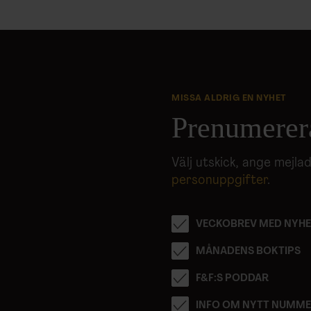
MISSA ALDRIG EN NYHET
Prenumerer
Välj utskick, ange mejl
personuppgifter
.
VECKOBREV MED NYHE
MÅNADENS BOKTIPS
F&F:S PODDAR
INFO OM NYTT NUMM