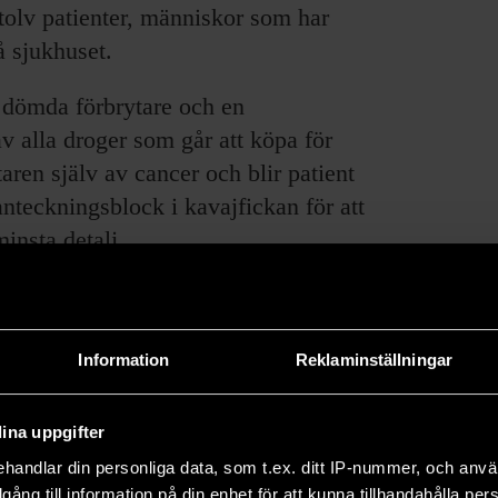
tolv patienter, människor som har
 sjukhuset.
, dömda förbrytare och en
 alla droger som går att köpa för
taren själv av cancer och blir patient
 anteckningsblock i kavajfickan för att
insta detalj.
 engagerad både i patienterna han
sets väggar. Den knarkande
usna relationer och ingår i en
Information
Reklaminställningar
n själv bidrar till att skapa. Det
 känsla av att författaren är en
ina uppgifter
a det sjuka i ett helt samhälle.
handlar din personliga data, som t.ex. ditt IP-nummer, och anv
illgång till information på din enhet för att kunna tillhandahålla pe