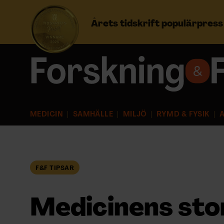
Årets tidskrift populärpres
Prenumerera
Logga in
MEDICIN
SAMHÄLLE
MILJÖ
RYMD & FYSIK
A
NYHETSBREV
ÄMNEN
F&F TIPSAR
ARKIV & E-TIDNING
Medicinens sto
LYSSNA/PODD