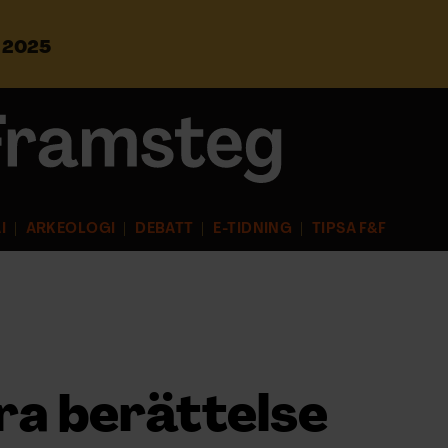
s 2025
S
ö
k
e
f
t
e
r
I
ARKEOLOGI
DEBATT
E-TIDNING
TIPSA F&F
:
ra berättelse