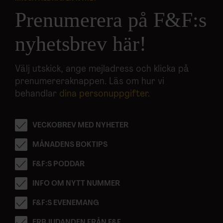
Prenumerera på F&F:s
nyhetsbrev här!
Välj utskick, ange mejladress och klicka på
prenumereraknappen. Läs om hur vi
behandlar
dina personuppgifter
.
VECKOBREV MED NYHETER
MÅNADENS BOKTIPS
F&F:S PODDAR
INFO OM NYTT NUMMER
F&F:S EVENEMANG
ERBJUDANDEN FRÅN F&F