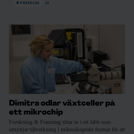
Dessa kan i sin tur kombinera informationen med annan
PREMIUM
AI
information som du har tillhandahållit eller som de har
samlat in när du har använt deras tjänster.
Dimitra odlar växtceller på
ett mikrochip
Forskning & Framsteg
tittar in i ett labb som
utnyttjar tillverkning i mikroskopiskt format för att