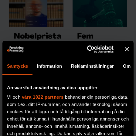
Nobelprista
Fem
garen Demis
faktorer
Hassabis,
avgör när
Deepmind
det är okej
Samtycke
Information
Reklaminställningar
Om
och jakten
att använda
på
AI
Ansvarsfull användning av dina uppgifter
superintelli
Vi låter gärna
AI
Vi och
våra 1022 partners
behandlar din personliga data,
avslöja
gens
som t.ex. ditt IP-nummer, och använder teknologi såsom
bankbedrägerier,
I The infinity
cookies för att lagra och få tillgång till information på din
men tvekar inför att
machine får vi möta
enhet för att kunna tillhandahålla personliga annonser och
låta den döma
en av AI-
innehåll, annons- och innehållsmätning, åskådarinsikter
brottslingar eller fatta
utvecklingens mest
och produktutveckling. Du kan själv välja vilka som får