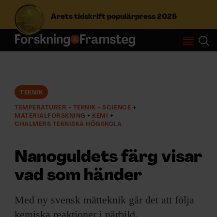
Årets tidskrift populärpress 2025
S
ö
k
e
f
TEKNIK
Prenumerera
t
TEMPERATURER
TEKNIK
SCIENCE
e
MATERIALFORSKNING
KEMI
r
Logga in
CHALMERS TEKNISKA HÖGSKOLA
:
Nanoguldets färg visar
NYHETSBREV
vad som händer
ÄMNEN
Med ny svensk mätteknik går det att följa
kemiska reaktioner i närbild.