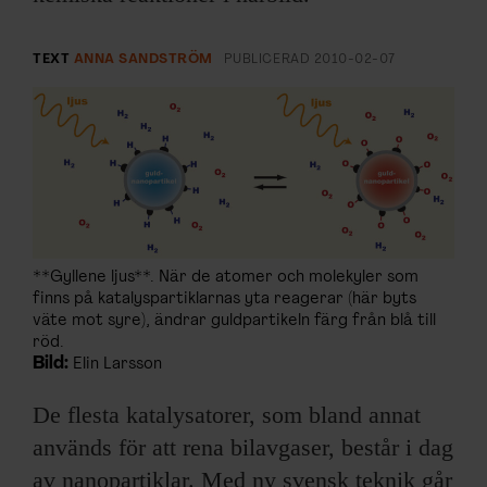
ARKIV & E-TIDNING
LYSSNA/PODD
TEXT
ANNA SANDSTRÖM
PUBLICERAD
2010-02-07
EVENEMANG & RESOR
SHOP
KONTAKTA F&F
**Gyllene ljus**. När de atomer och molekyler som
SKRIV I F&F
finns på katalyspartiklarnas yta reagerar (här byts
väte mot syre), ändrar guldpartikeln färg från blå till
röd.
PRENUMERERA PÅ F&F
Bild:
Elin Larsson
De flesta katalysatorer, som bland annat
ANNONSERA I F&F
används för att rena bilavgaser, består i dag
OM F&F
av nanopartiklar. Med ny svensk teknik går