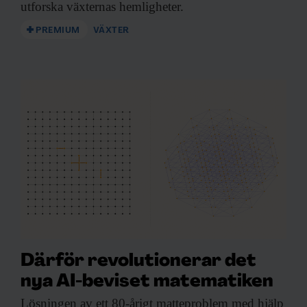
utforska växternas hemligheter.
PREMIUM
VÄXTER
Därför revolutionerar det
nya AI-beviset matematiken
Lösningen av ett
80-årigt matteproblem med hjälp