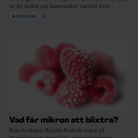
av AI skakar om matematiker världen över.
PREMIUM
AI
Vad får mikron att blixtra?
Rise-forskaren Birgitta Raaholt
svarar på
läsarfrågan om frysta bär i mikrovågsugnen.