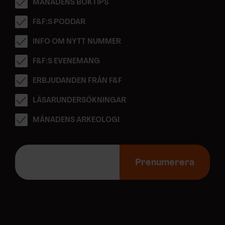
MÅNADENS BOKTIPS
F&F:S PODDAR
INFO OM NYTT NUMMER
F&F:S EVENEMANG
ERBJUDANDEN FRÅN F&F
LÄSARUNDERSÖKNINGAR
MÅNADENS ARKEOLOGI
E
-
Prenumerera
p
o
s
t
a