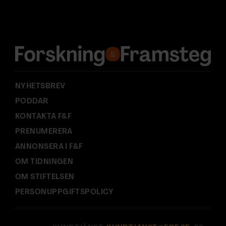
d
r
e
s
s
:
NYHETSBREV
PODDAR
KONTAKTA F&F
PRENUMERERA
ANNONSERA I F&F
OM TIDNINGEN
OM STIFTELSEN
PERSONUPPGIFTSPOLICY