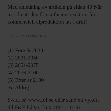
ARKIV & E-TIDNING
Med anledning av artikeln på sidan 40:När
tror du att den första fusionsreaktorn för
LYSSNA/PODD
kommersiell elproduktion tas i drift?
EVENEMANG & RESOR
PUBLICERAD
2008-01-01
SHOP
(1) Före år 2030
KONTAKTA F&F
(2) 2031-2050
(3) 2051-2075
SKRIV I F&F
(4) 2076-2100
(5) Efter år 2100
PRENUMERERA PÅ F&F
(6) Aldrig
ANNONSERA I F&F
Svara på www.fof.se eller sänd ett vykort
till F&F frågar, Box 1191, 111 91
OM F&F