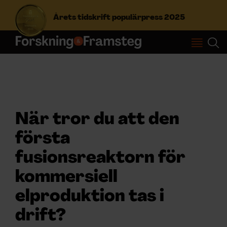
Årets tidskrift populärpress 2025
S
ö
k
e
f
Prenumerera
t
När tror du att den
e
r
Logga in
första
:
fusionsreaktorn för
NYHETSBREV
kommersiell
elproduktion tas i
ÄMNEN
drift?