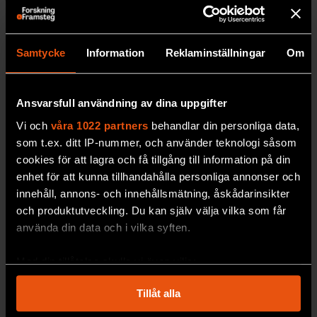
Samtycke
Information
Reklaminställningar
Om
Ansvarsfull användning av dina uppgifter
Vi och
våra 1022 partners
behandlar din personliga data,
som t.ex. ditt IP-nummer, och använder teknologi såsom
cookies för att lagra och få tillgång till information på din
enhet för att kunna tillhandahålla personliga annonser och
innehåll, annons- och innehållsmätning, åskådarinsikter
och produktutveckling. Du kan själv välja vilka som får
använda din data och i vilka syften.
2026/5
2026/4
Med din tillåtelse skulle vi även vilja:
Samla in information om din geografiska plats
Tillåt alla
som kan ha en noggrannhet på upp till flera meter
Identifiera din enhet genom att aktivt skanna den