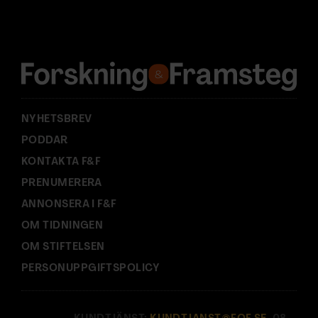
d
r
e
s
s
:
NYHETSBREV
PODDAR
KONTAKTA F&F
PRENUMERERA
ANNONSERA I F&F
OM TIDNINGEN
OM STIFTELSEN
PERSONUPPGIFTSPOLICY