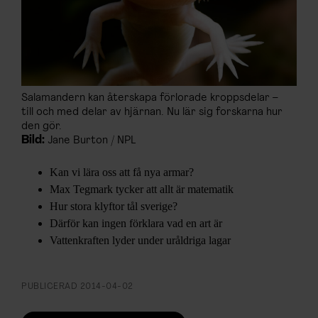
ARKIV & E-TIDNING
LYSSNA/PODD
EVENEMANG & RESOR
Salamandern kan återskapa förlorade kroppsdelar –
till och med delar av hjärnan. Nu lär sig forskarna hur
SHOP
den gör.
Bild:
Jane Burton / NPL
KONTAKTA F&F
Kan vi lära oss att få nya armar?
Max Tegmark tycker att allt är matematik
SKRIV I F&F
Hur stora klyftor tål sverige?
Därför kan ingen förklara vad en art är
PRENUMERERA PÅ F&F
Vattenkraften lyder under uråldriga lagar
ANNONSERA I F&F
PUBLICERAD
2014-04-02
OM F&F