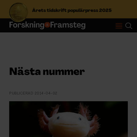
Årets tidskrift populärpress 2025
S
ö
k
e
f
Prenumerera
t
Nästa nummer
e
r
Logga in
:
PUBLICERAD
2014-04-02
NYHETSBREV
ÄMNEN