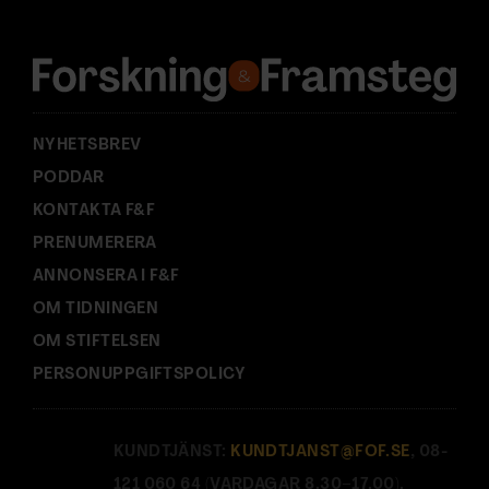
r
e
s
s
:
NYHETSBREV
PODDAR
KONTAKTA F&F
PRENUMERERA
ANNONSERA I F&F
OM TIDNINGEN
OM STIFTELSEN
PERSONUPPGIFTSPOLICY
KUNDTJÄNST:
KUNDTJANST@FOF.SE
, 08-
121 060 64 (VARDAGAR 8.30–17.00).