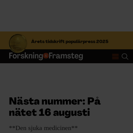
S
ö
Årets tidskrift populärpress 2025
k
e
f
Prenumerera
t
e
r
Logga in
:
Nästa nummer: På
NYHETSBREV
nätet 16 augusti
ÄMNEN
**Den sjuka medicinen**