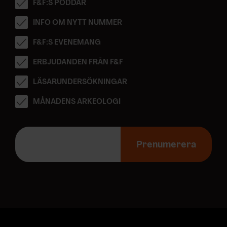
F&F:S PODDAR
Dessa kan i sin tur kombinera informationen med annan
information som du har tillhandahållit eller som de har
INFO OM NYTT NUMMER
samlat in när du har använt deras tjänster.
F&F:S EVENEMANG
ERBJUDANDEN FRÅN F&F
LÄSARUNDERSÖKNINGAR
MÅNADENS ARKEOLOGI
E
-
Prenumerera
p
o
s
t
a
d