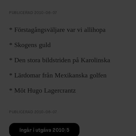
ARKIV & E-TIDNING
PUBLICERAD
2010-06-07
LYSSNA/PODD
* Förstagångsväljare var vi allihopa
EVENEMANG & RESOR
* Skogens guld
SHOP
* Den stora bildstriden på Karolinska
KONTAKTA F&F
* Lärdomar från Mexikanska golfen
SKRIV I F&F
* Möt Hugo Lagercrantz
PRENUMERERA PÅ F&F
PUBLICERAD
2010-06-07
ANNONSERA I F&F
Ingår i utgåva 2010/5
OM F&F