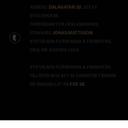
ADRESS:
DALAGATAN 32
, 113 24
STOCKHOLM.
CHEFREDAKTÖR OCH ANSVARIG
UTGIVARE
JONAS MATTSSON
.
STIFTELSEN FORSKNING & FRAMSTEG.
ORG.NR: 802008-7246.
STIFTELSEN FORSKNING & FRAMSTEG
TILLÅTER INTE ATT AI-TJÄNSTER TRÄNAR
PÅ INNEHÅLLET PÅ
FOF.SE
.