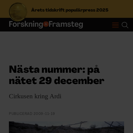
Årets tidskrift populärpress 2025
S
ö
k
e
f
Prenumerera
t
Nästa nummer: på
e
r
Logga in
nätet 29 december
:
Cirkusen kring Ardi
NYHETSBREV
PUBLICERAD
2009-11-19
ÄMNEN