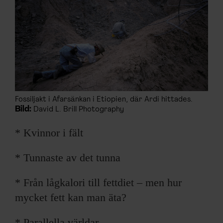
ARKIV & E-TIDNING
LYSSNA/PODD
EVENEMANG & RESOR
SHOP
Fossiljakt i Afarsänkan i Etiopien, där Ardi hittades.
KONTAKTA F&F
Bild:
David L. Brill Photography
* Kvinnor i fält
SKRIV I F&F
* Tunnaste av det tunna
PRENUMERERA PÅ F&F
* Från lågkalori till fettdiet – men hur
ANNONSERA I F&F
mycket fett kan man äta?
OM F&F
* Parallella världar