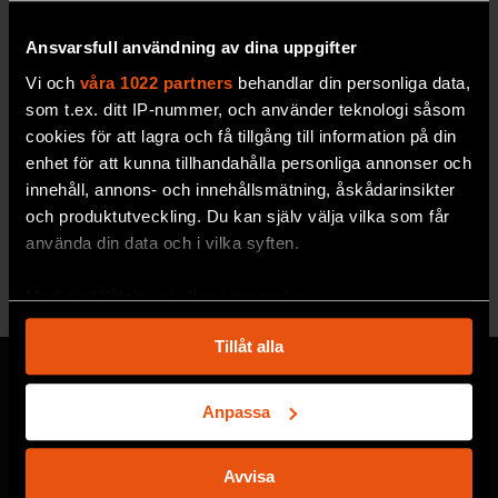
Ansvarsfull användning av dina uppgifter
Vi och
våra 1022 partners
behandlar din personliga data,
som t.ex. ditt IP-nummer, och använder teknologi såsom
cookies för att lagra och få tillgång till information på din
2026/5
2026/4
enhet för att kunna tillhandahålla personliga annonser och
innehåll, annons- och innehållsmätning, åskådarinsikter
och produktutveckling. Du kan själv välja vilka som får
använda din data och i vilka syften.
Se alla utgåvor
Med din tillåtelse skulle vi även vilja:
Samla in information om din geografiska plats
Tillåt alla
som kan ha en noggrannhet på upp till flera meter
Identifiera din enhet genom att aktivt skanna den
för specifika kännetecken (fingeravtryck)
Anpassa
Ta reda på mer om hur dina personliga uppgifter
MISSA ALDRIG EN NYHET
behandlas och ställ in dina preferenser i
detaljsektionen
.
Avvisa
Prenumerera på F&F:s
Du kan ändra eller dra tillbaka ditt samtycke när som