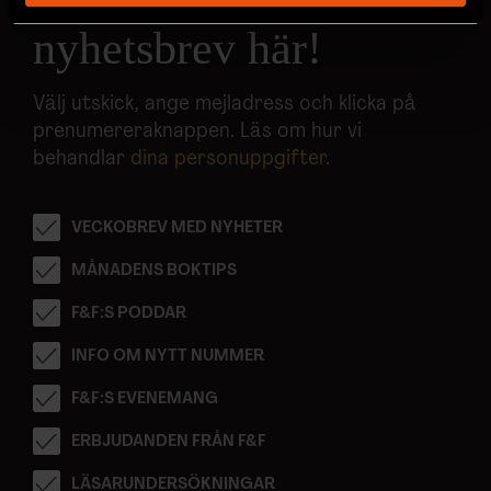
helst från cookie-förklaringen.
nyhetsbrev här!
Vi använder enhetsidentifierare för att anpassa innehållet
och annonserna till användarna, tillhandahålla funktioner
Välj utskick, ange mejladress och klicka på
för sociala medier och analysera vår trafik. Vi
prenumereraknappen. Läs om hur vi
vidarebefordrar även sådana identifierare och annan
behandlar
dina personuppgifter
.
information från din enhet till de sociala medier och
annons- och analysföretag som vi samarbetar med.
VECKOBREV MED NYHETER
Dessa kan i sin tur kombinera informationen med annan
information som du har tillhandahållit eller som de har
MÅNADENS BOKTIPS
samlat in när du har använt deras tjänster.
F&F:S PODDAR
INFO OM NYTT NUMMER
F&F:S EVENEMANG
ERBJUDANDEN FRÅN F&F
LÄSARUNDERSÖKNINGAR