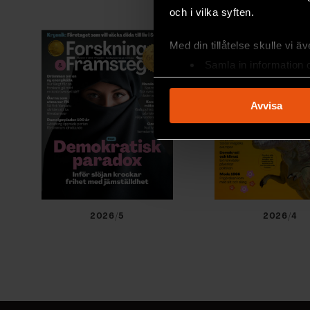
och i vilka syften.
Med din tillåtelse skulle vi äve
Samla in information 
Identifiera din enhet 
Ta reda på mer om hur dina pe
Avvisa
eller dra tillbaka ditt samtyc
Vi använder enhetsidentifierar
sociala medier och analysera 
till de sociala medier och a
med annan information som du 
2026/5
2026/4