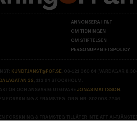
ANNONSERA I F&F
OM TIDNINGEN
OM STIFTELSEN
PERSONUPPGIFTSPOLICY
NST:
KUNDTJANST@FOF.SE
, 08-121 060 64 (VARDAGAR 8.30–
DALAGATAN 32
, 113 24 STOCKHOLM.
AKTÖR OCH ANSVARIG UTGIVARE
JONAS MATTSSON
.
EN FORSKNING & FRAMSTEG. ORG.NR: 802008-7246.
EN FORSKNING & FRAMSTEG TILLÅTER INTE ATT AI-TJÄNSTE
E
.