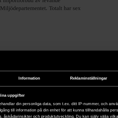
t importförbud av levande
Miljödepartementet. Totalt har sex
e forskningsresultat och om pågående forskning.
66 och drivs utan vinstsyfte.
Information
Reklaminställningar
ina uppgifter
handlar din personliga data, som t.ex. ditt IP-nummer, och anv
illgång till information på din enhet för att kunna tillhandahålla pe
, åskådarinsikter och produktutveckling. Du kan själv välja vilk