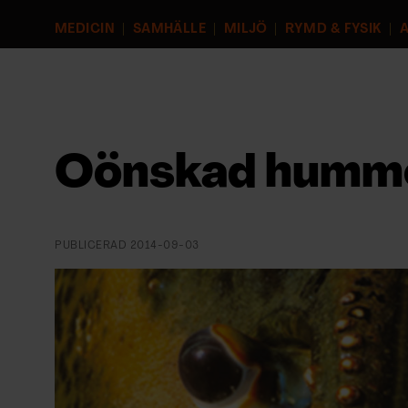
EVENEMANG & RESOR
MEDICIN
SAMHÄLLE
MILJÖ
RYMD & FYSIK
A
SHOP
KONTAKTA F&F
SKRIV I F&F
Oönskad humm
PRENUMERERA PÅ F&F
PUBLICERAD
2014-09-03
ANNONSERA I F&F
OM F&F