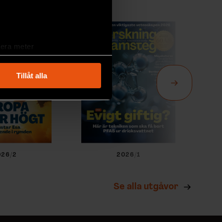
lera meter
ryck)
ljsektionen
. Du kan ändra
Tillåt alla
andahålla funktioner för
n information från din enhet
 tur kombinera informationen
deras tjänster.
026/2
2026/1
Se alla utgåvor