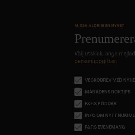
MISSA ALDRIG EN NYHET
Prenumerer
Välj utskick, ange mejl
personuppgifter
.
VECKOBREV MED NYHE
MÅNADENS BOKTIPS
F&F:S PODDAR
INFO OM NYTT NUMM
F&F:S EVENEMANG