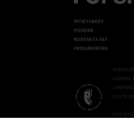
NYHETSBREV
PODDAR
KONTAKTA F&F
PRENUMERERA
KUNDTJÄ
ADRESS:
CHEFRED
STIFTELS
STIFTELS
PÅ
FOF.S