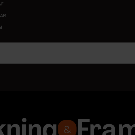
&F
GAR
I