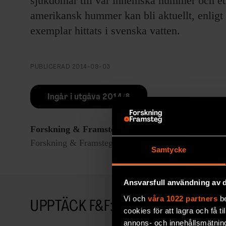
sjukdomar till vår inhemska hummer och et
amerikansk hummer kan bli aktuellt, enligt 
exemplar hittats i svenska vatten.
PUBLICERAD
2014-09-03
Ingår i utgåva 2014/8
Forskning & Framsteg
rapporterar om fackgranskad
Forskning & Framsteg har bevakat vetenskap sedan 19
Samtycke
Ansvarsfull användning av d
Vi och
våra 1022 partners
be
UPPTÄCK F&F:S ARKIV!
cookies för att lagra och få t
annons- och innehållsmätning