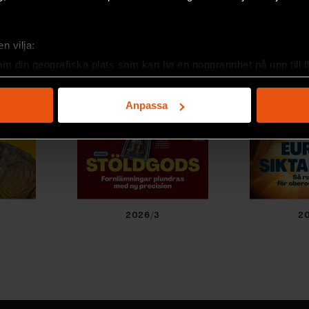
n vilja:
om din geografiska plats som kan ha en noggrannhet på upp till f
genom att aktivt skanna den för specifika kännetecken (fingeravt
rsonliga uppgifter behandlas och ställ in dina preferenser i
deta
Anpassa
ke när som helst från cookie-förklaringen.
e för att anpassa innehållet och annonserna till användarna, tillh
vår trafik. Vi vidarebefordrar även sådana identifierare och anna
nnons- och analysföretag som vi samarbetar med. Dessa kan i sin
har tillhandahållit eller som de har samlat in när du har använt 
2026/3
2