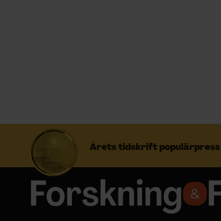
Prenumerera
Logga in
NYHETSBREV
ÄMNEN
Årets tidskrift populärpres
ARKIV & E-TIDNING
LYSSNA/PODD