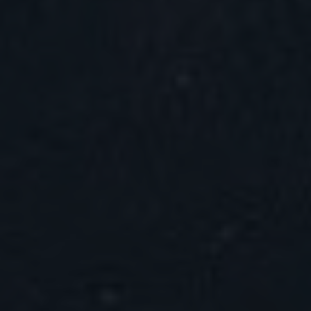
EVENEMANG & RESOR
SHOP
KONTAKTA F&F
SKRIV I F&F
PRENUMERERA PÅ F&F
ANNONSERA I F&F
OM F&F