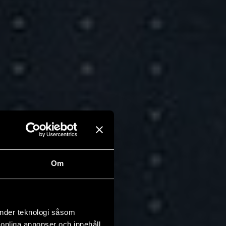
Om
änder teknologi såsom
rsonliga annonser och innehåll,