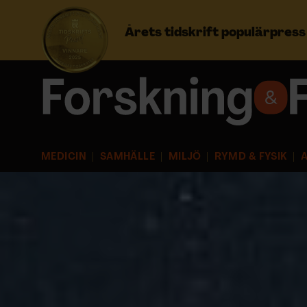
Årets tidskrift populärpres
Prenumerera
Logga in
MEDICIN
SAMHÄLLE
MILJÖ
RYMD & FYSIK
A
NYHETSBREV
ÄMNEN
ARKIV & E-TIDNING
LYSSNA/PODD