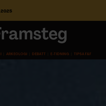
s 2025
S
ö
k
e
f
t
e
r
I
ARKEOLOGI
DEBATT
E-TIDNING
TIPSA F&F
: