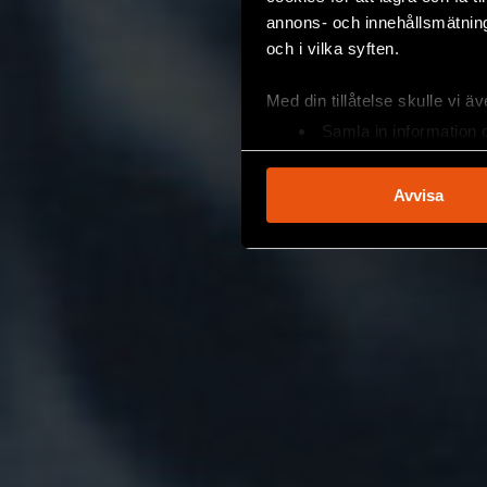
annons- och innehållsmätning
och i vilka syften.
Med din tillåtelse skulle vi äve
Samla in information 
Identifiera din enhet 
Ta reda på mer om hur dina pe
Avvisa
eller dra tillbaka ditt samtyc
Vi använder enhetsidentifierar
sociala medier och analysera 
till de sociala medier och a
med annan information som du 