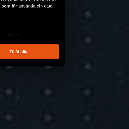
a som får använda din data
lera meter
ryck)
ljsektionen
. Du kan ändra
Tillåt alla
andahålla funktioner för
n information från din enhet
 tur kombinera informationen
deras tjänster.