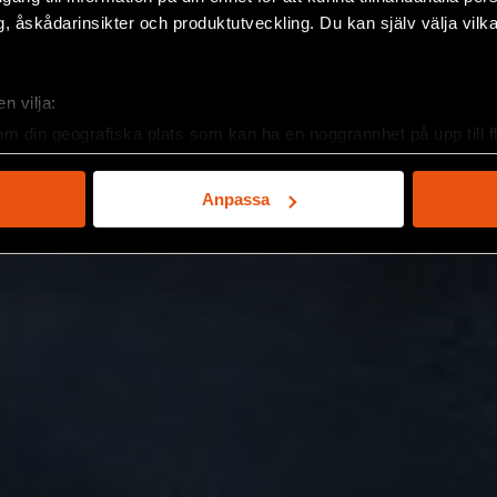
, åskådarinsikter och produktutveckling. Du kan själv välja vilk
n vilja:
om din geografiska plats som kan ha en noggrannhet på upp till f
genom att aktivt skanna den för specifika kännetecken (fingeravt
rsonliga uppgifter behandlas och ställ in dina preferenser i
deta
Anpassa
ke när som helst från cookie-förklaringen.
e för att anpassa innehållet och annonserna till användarna, tillh
vår trafik. Vi vidarebefordrar även sådana identifierare och anna
nnons- och analysföretag som vi samarbetar med. Dessa kan i sin
har tillhandahållit eller som de har samlat in när du har använt 