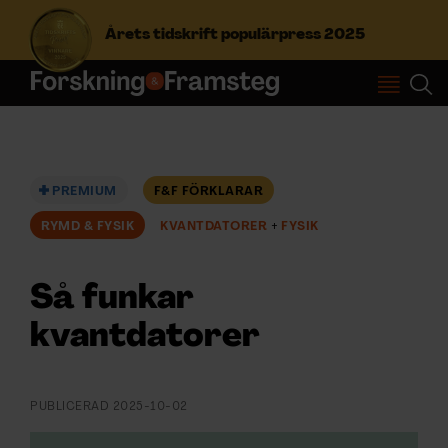
Årets tidskrift populärpress 2025
S
ö
k
e
f
PREMIUM
F&F FÖRKLARAR
Prenumerera
t
RYMD & FYSIK
KVANTDATORER
FYSIK
e
r
Logga in
:
Så funkar
kvantdatorer
NYHETSBREV
ÄMNEN
PUBLICERAD
2025-10-02