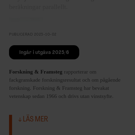
beräkningar parallellt.
Så funkar
PUBLICERAD
2025-10-02
kvantdatorer
Klicka för att se infografiken.
Ingår i utgåva 2025/6
Forskning & Framsteg
rapporterar om
fackgranskade forskningsresultat och om pågående
forskning. Forskning & Framsteg har bevakat
F&F I DIN MEJLBOX!
vetenskap sedan 1966 och drivs utan vinstsyfte.
Håll dig uppdaterad med
F&F:s nyhetsbrev!
LÄS MER