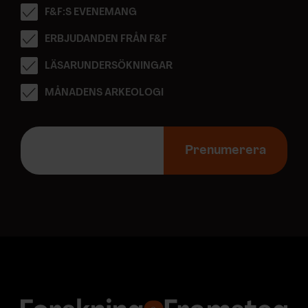
F&F:S EVENEMANG
ERBJUDANDEN FRÅN F&F
LÄSARUNDERSÖKNINGAR
MÅNADENS ARKEOLOGI
E
-
Prenumerera
p
o
s
t
a
d
r
e
s