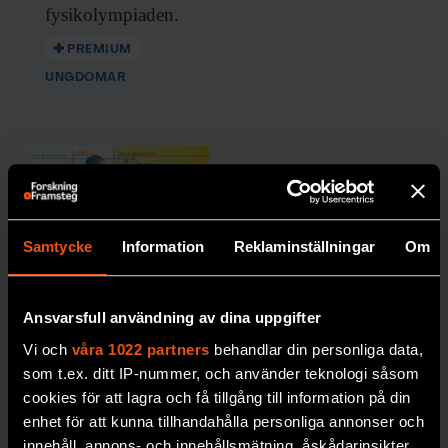
fysikolympiaden.
PREMIUM
UNGDOMAR
Samtycke
Information
Reklaminställningar
Om
Så stöttas
ultratätt
Ansvarsfull användning av dina uppgifter
väte av
Vi och
våra 1022 partners
behandlar din personliga data,
forskningss
som t.ex. ditt IP-nummer, och använder teknologi såsom
cookies för att lagra och få tillgång till information på din
ystemet
enhet för att kunna tillhandahålla personliga annonser och
Vilket ansvar har
innehåll, annons- och innehållsmätning, åskådarinsikter