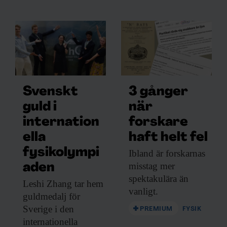
Svenskt
3 gånger
guld i
när
internation
forskare
ella
haft helt fel
fysikolympi
Ibland är forskarnas
misstag mer
aden
spektakulära än
Leshi Zhang tar
hem
vanligt.
guldmedalj för
Sverige i den
PREMIUM
FYSIK
internationella