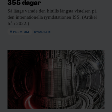
355 dagar
annons- och analysföretag som vi samarbetar med.
Dessa kan i sin tur kombinera informationen med annan
Så länge varade
den hittills längsta vistelsen på
information som du har tillhandahållit eller som de har
den internationella rymdstationen ISS. (Artikel
samlat in när du har använt deras tjänster.
från 2022.)
PREMIUM
RYMDFART