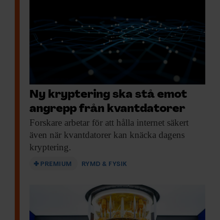
Forskning & Framsteg!
Inlogg till
fof.se
och app •
E-tidning
•
Nyhetsbrev • Rabatt på våra
evenemang
Beställ i dag!
Ny kryptering ska stå emot
angrepp från kvantdatorer
Forskare arbetar för
att hålla internet säkert
även när kvantdatorer kan knäcka dagens
kryptering.
PREMIUM
RYMD & FYSIK