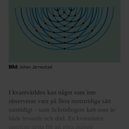
ARKIV & E-TIDNING
LYSSNA/PODD
EVENEMANG & RESOR
SHOP
KONTAKTA F&F
Bild:
Johan Jarnestad
SKRIV I F&F
I kvantvärlden kan något som inte
PRENUMERERA PÅ F&F
observeras vara på flera motstridiga sätt
samtidigt – som Schrödingers katt som är
ANNONSERA I F&F
både levande och död. En kvantdator
OM F&F
utnyttjar detta för att göra många