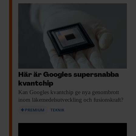
Beställ nyhetsbrev
Här är Googles supersnabba
kvantchip
Kan Googles kvantchip
ge nya genombrott
inom läkemedelsutveckling och fusionskraft?
PREMIUM
TEKNIK
KUNSKAP BASERAD PÅ VETENSKAP
Prenumerera på