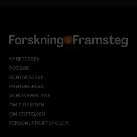
a
d
r
e
s
s
:
NYHETSBREV
PODDAR
KONTAKTA F&F
PRENUMERERA
ANNONSERA I F&F
OM TIDNINGEN
OM STIFTELSEN
PERSONUPPGIFTSPOLICY