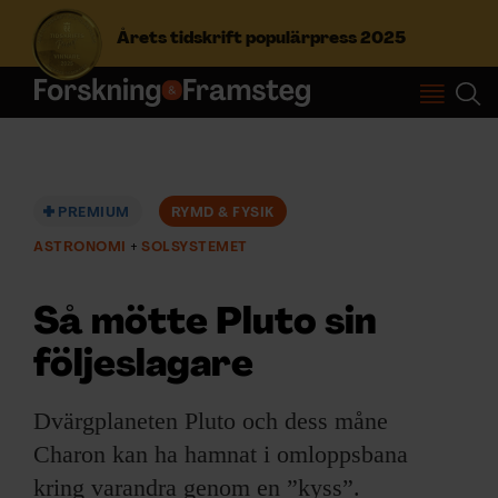
Årets tidskrift populärpress 2025
S
ö
k
e
f
PREMIUM
RYMD & FYSIK
Prenumerera
t
ASTRONOMI
SOLSYSTEMET
e
r
Logga in
:
Så mötte Pluto sin
följeslagare
NYHETSBREV
Dvärgplaneten Pluto och dess måne
ÄMNEN
Charon kan ha hamnat i omloppsbana
kring varandra genom en ”kyss”.