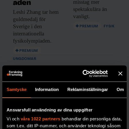
misstag mer
aden
Inlogg till
fof.se
och app •
E-tidning
•
spektakulära än
Leshi Zhang tar
hem
Nyhetsbrev • Rabatt på våra
vanligt.
evenemang
guldmedalj för
Sverige i den
PREMIUM
FYSIK
internationella
Beställ i dag!
fysikolympiaden.
PREMIUM
UNGDOMAR
Samtycke
Information
Reklaminställningar
Om
Ansvarsfull användning av dina uppgifter
Så stöttas
Vi och
våra 1022 partners
behandlar din personliga data,
som t.ex. ditt IP-nummer, och använder teknologi såsom
ultratätt