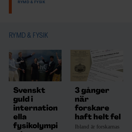
RYMD & FYSIK
RYMD & FYSIK
Svenskt
3 gånger
guld i
när
KUNSKAP BASERAD PÅ VETENSKAP
internation
forskare
Prenumerera på
ella
haft helt fel
Forskning & Framsteg!
fysikolympi
Ibland är forskarnas