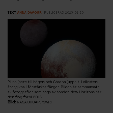
ARKIV & E-TIDNING
TEXT
ANNA DAVOUR
PUBLICERAD
2025-01-20
LYSSNA/PODD
EVENEMANG & RESOR
SHOP
KONTAKTA F&F
SKRIV I F&F
PRENUMERERA PÅ F&F
Pluto (nere till höger) och Charon (uppe till vänster)
återgivna i förstärkta färger. Bilden är sammansatt
av fotografier som togs av sonden New Horizons när
ANNONSERA I F&F
den flög förbi 2015.
Bild:
NASA/JHUAPL/SwRI
OM F&F