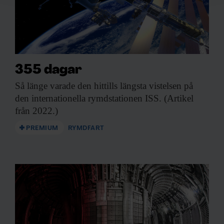
för sociala medier och analysera vår trafik. Vi
vidarebefordrar även sådana identifierare och annan
information från din enhet till de sociala medier och
annons- och analysföretag som vi samarbetar med.
Dessa kan i sin tur kombinera informationen med annan
information som du har tillhandahållit eller som de har
355 dagar
samlat in när du har använt deras tjänster.
Så länge varade
den hittills längsta vistelsen på
den internationella rymdstationen ISS. (Artikel
från 2022.)
PREMIUM
RYMDFART