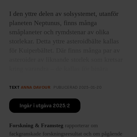
I den yttre delen av solsystemet, utanför
planeten Neptunus, finns många
småplaneter och rymdstenar av olika
storlekar. Detta yttre asteroidbälte kallas
för Kuiperbältet. Där finns många par av
asteroider av liknande storlek som kretsar
kring varandra – de kallas för binära
asteroider. Det mest kända paret är Pluto
med sin måne Charon. För att förstå hur ett
TEXT
ANNA DAVOUR
PUBLICERAD
2025-01-20
sådant par kan bildas har det
simulerats på
ett nytt sätt
av en forskargrupp i USA och
Ingår i utgåva 2025/2
Schweiz.
Forskning & Framsteg
rapporterar om
Pluto och Charon – ett
fackgranskade forskningsresultat och om pågående