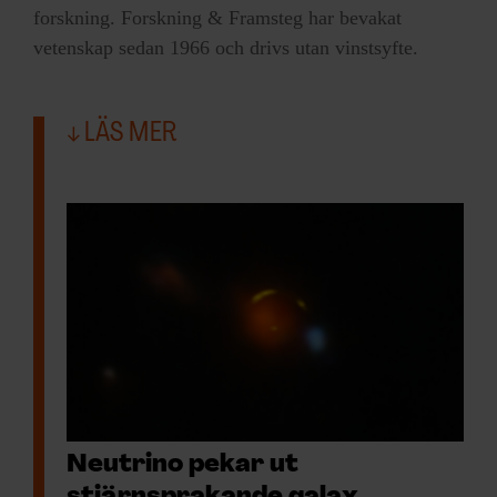
forskning. Forskning & Framsteg har bevakat
omaka par
vetenskap sedan 1966 och drivs utan vinstsyfte.
Anders Johansen, professor i astronomi
som delar sin tid mellan universiteten i
LÄS MER
Lund och Köpenhamn, har läst studien.
Han berättar att Charon är ganska lik Pluto
i storlek men i övrigt är ganska olik.
– De har olika yta, olika densitet. Det kan
ju få en teoretisk astrofysiker att fundera:
Hur bildar man ett sådant par?
Att de är så olika gör att Pluto och Charon
tycks ha en annan historia än jorden och
vår måne, som är ganska lika i sin
Neutrino pekar ut
sammansättning. Forskare tänker sig att en