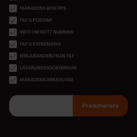
MÅNADENS BOKTIPS
F&F:S PODDAR
INFO OM NYTT NUMMER
F&F:S EVENEMANG
ERBJUDANDEN FRÅN F&F
LÄSARUNDERSÖKNINGAR
MÅNADENS ARKEOLOGI
E
-
Prenumerera
p
o
s
t