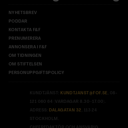
:
NYHETSBREV
PODDAR
KONTAKTA F&F
PRENUMERERA
ANNONSERA I F&F
OM TIDNINGEN
OM STIFTELSEN
PERSONUPPGIFTSPOLICY
KUNDTJÄNST:
KUNDTJANST@FOF.SE
, 08-
121 060 64 (VARDAGAR 8.30–17.00).
ADRESS:
DALAGATAN 32
, 113 24
STOCKHOLM.
CHEFREDAKTÖR OCH ANSVARIG