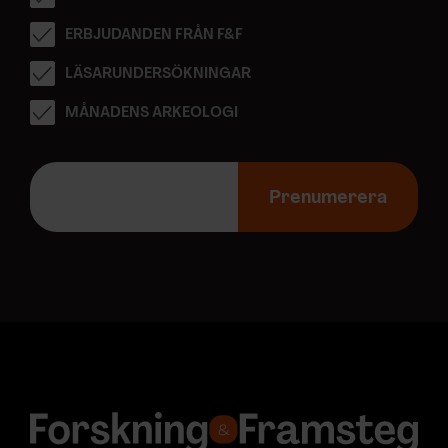
ERBJUDANDEN FRÅN F&F
LÄSARUNDERSÖKNINGAR
MÅNADENS ARKEOLOGI
E
-
Prenumerera
p
o
s
t
a
d
r
e
s
s