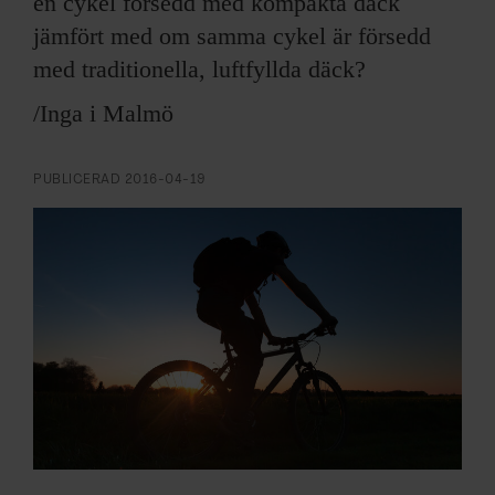
en cykel försedd med kompakta däck
ARKIV & E-TIDNING
jämfört med om samma cykel är försedd
LYSSNA/PODD
med traditionella, luftfyllda däck?
/Inga i Malmö
EVENEMANG & RESOR
PUBLICERAD
2016-04-19
SHOP
KONTAKTA F&F
SKRIV I F&F
PRENUMERERA PÅ F&F
ANNONSERA I F&F
OM F&F