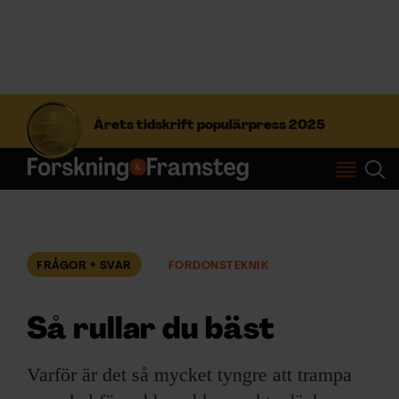
S
ö
Årets tidskrift populärpress 2025
k
e
f
Prenumerera
t
e
r
Logga in
:
FRÅGOR + SVAR
FORDONSTEKNIK
NYHETSBREV
Så rullar du bäst
ÄMNEN
Varför är det så mycket tyngre att trampa