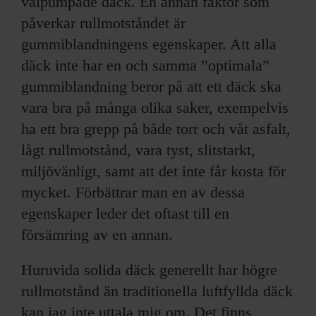
välpumpade däck. En annan faktor som
påverkar rullmotståndet är
gummiblandningens egenskaper. Att alla
däck inte har en och samma ”optimala”
gummiblandning beror på att ett däck ska
vara bra på många olika saker, exempelvis
ha ett bra grepp på både torr och våt asfalt,
lågt rullmotstånd, vara tyst, slitstarkt,
miljövänligt, samt att det inte får kosta för
mycket. Förbättrar man en av dessa
egenskaper leder det oftast till en
försämring av en annan.
Huruvida solida däck generellt har högre
rullmotstånd än traditionella luftfyllda däck
kan jag inte uttala mig om. Det finns