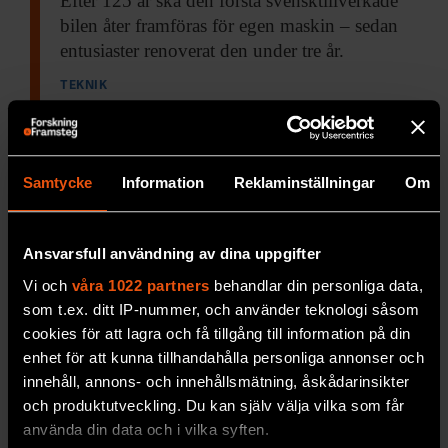
Efter 125 år
ska den första svensktillverkade
bilen åter framföras för egen maskin – sedan
entusiaster renoverat den under tre år.
TEKNIK
Samtycke
Information
Reklaminställningar
Om
Ansvarsfull användning av dina uppgifter
Vi och
våra 1022 partners
behandlar din personliga data,
som t.ex. ditt IP-nummer, och använder teknologi såsom
cookies för att lagra och få tillgång till information på din
enhet för att kunna tillhandahålla personliga annonser och
Utan solen stannar bilen
innehåll, annons- och innehållsmätning, åskådarinsikter
Den nederländska solbilen
Nuon 9 lyckades ta
och produktutveckling. Du kan själv välja vilka som får
sig tvärs över Australien, en färd på 300 mil
använda din data och i vilka syften.
från Darwin i norr till Adelaide i söder, på…