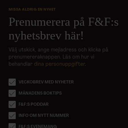
MISSA ALDRIG EN NYHET
Prenumerera på F&F:s
nyhetsbrev här!
Välj utskick, ange mejladress och klicka på
prenumereraknappen. Läs om hur vi
behandlar
dina personuppgifter
.
VECKOBREV MED NYHETER
MÅNADENS BOKTIPS
F&F:S PODDAR
INFO OM NYTT NUMMER
F&F:S EVENEMANG