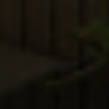
ARKIV & E-TIDNING
LYSSNA/PODD
EVENEMANG & RESOR
SHOP
KONTAKTA F&F
SKRIV I F&F
PRENUMERERA PÅ F&F
ANNONSERA I F&F
OM F&F