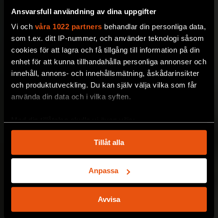
Ansvarsfull användning av dina uppgifter
Vi och
våra 1022 partners
behandlar din personliga data,
som t.ex. ditt IP-nummer, och använder teknologi såsom
cookies för att lagra och få tillgång till information på din
enhet för att kunna tillhandahålla personliga annonser och
innehåll, annons- och innehållsmätning, åskådarinsikter
och produktutveckling. Du kan själv välja vilka som får
använda din data och i vilka syften.
Med din tillåtelse skulle vi även vilja:
Samla in information om din geografiska plats
Tillåt alla
som kan ha en noggrannhet på upp till flera meter
Identifiera din enhet genom att aktivt skanna den
för specifika kännetecken (fingeravtryck)
Anpassa
Ta reda på mer om hur dina personliga uppgifter
behandlas och ställ in dina preferenser i
detaljsektionen
.
Avvisa
Du kan ändra eller dra tillbaka ditt samtycke när som
helst från cookie-förklaringen.