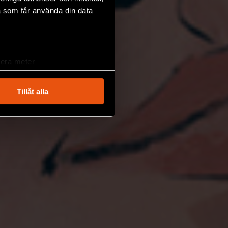
a som får använda din data
lera meter
ryck)
ljsektionen
. Du kan ändra
Tillåt alla
andahålla funktioner för
n information från din enhet
 tur kombinera informationen
deras tjänster.