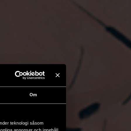
Om
änder teknologi såsom
rsonliga annonser och innehåll,