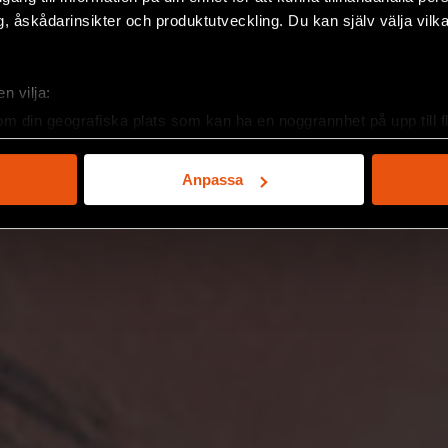
, åskådarinsikter och produktutveckling. Du kan själv välja vilk
n vilja:
om din geografiska plats som kan ha en noggrannhet på upp till f
genom att aktivt skanna den för specifika kännetecken (fingeravt
rsonliga uppgifter behandlas och ställ in dina preferenser i
deta
Anpassa
ke när som helst från cookie-förklaringen.
e för att anpassa innehållet och annonserna till användarna, tillh
vår trafik. Vi vidarebefordrar även sådana identifierare och anna
nnons- och analysföretag som vi samarbetar med. Dessa kan i sin
har tillhandahållit eller som de har samlat in när du har använt 