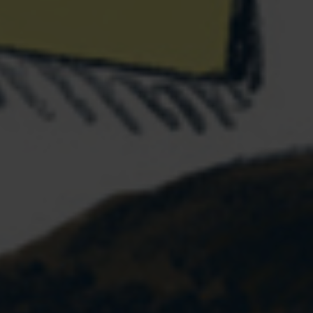
EVENEMANG & RESOR
SHOP
KONTAKTA F&F
SKRIV I F&F
PRENUMERERA PÅ F&F
ANNONSERA I F&F
OM F&F