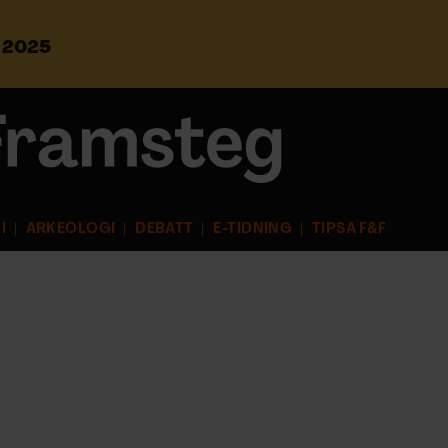
s 2025
S
ö
k
e
f
t
e
r
I
ARKEOLOGI
DEBATT
E-TIDNING
TIPSA F&F
: