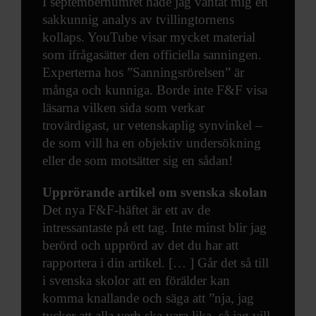
I septembernumret hade jag väntat mig en
sakkunnig analys av tvillingtornens
kollaps. YouTube visar mycket material
som ifrågasätter den officiella sanningen.
Experterna hos ”Sanningsrörelsen” är
många och kunniga. Borde inte F&F visa
läsarna vilken sida som verkar
trovärdigast, ur vetenskaplig synvinkel –
de som vill ha en objektiv undersökning
eller de som motsätter sig en sådan!
Upprörande artikel om svenska skolan
Det nya F&F-häftet är ett av de
intressantaste på ett tag. Inte minst blir jag
berörd och upprörd av det du har att
rapportera i din artikel. [… ] Går det så till
i svenska skolor att en förälder kan
komma knallande och säga att ”nja, jag
tycker att alla verb ska vara lika, så jag vill