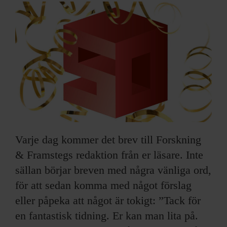
ARKIV & E-TIDNING
LYSSNA/PODD
EVENEMANG & RESOR
SHOP
KONTAKTA F&F
Varje dag kommer det brev till Forskning
SKRIV I F&F
& Framstegs redaktion från er läsare. Inte
PRENUMERERA PÅ F&F
sällan börjar breven med några vänliga ord,
för att sedan komma med något förslag
ANNONSERA I F&F
eller påpeka att något är tokigt: ”Tack för
en fantastisk tidning. Er kan man lita på.
OM F&F