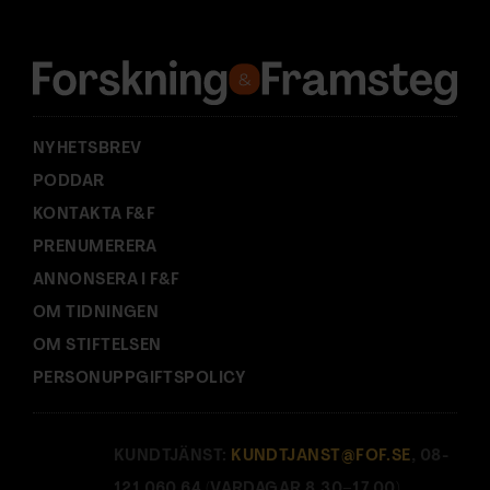
r
e
s
s
:
NYHETSBREV
PODDAR
KONTAKTA F&F
PRENUMERERA
ANNONSERA I F&F
OM TIDNINGEN
OM STIFTELSEN
PERSONUPPGIFTSPOLICY
KUNDTJÄNST:
KUNDTJANST@FOF.SE
, 08-
121 060 64 (VARDAGAR 8.30–17.00).