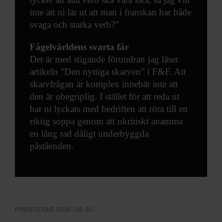
inte att ni lär ut att man i franskan har både
svaga och starka verb?”
Fågelvärldens svarta får
Det är med stigande förundran jag läser
artikeln ”Den nyttiga skarven” i F&F. Att
skarvfrågan är komplex innebär inte att
den är obegriplig. I stället för att reda ut
har ni lyckats med bedriften att röra till en
riktig soppa genom att okritiskt anamma
en lång rad dåligt underbyggda
påståenden.
PUBLICERAD
2016-08-30