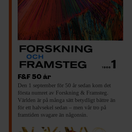
information från din enhet till de sociala medier och
annons- och analysföretag som vi samarbetar med.
Dessa kan i sin tur kombinera informationen med annan
information som du har tillhandahållit eller som de har
samlat in när du har använt deras tjänster.
F&F 50 år
Den 1 september
för 50 år sedan kom det
första numret av Forskning & Framsteg.
Världen är på många sätt betydligt bättre än
för ett halvsekel sedan – men vår tro på
framtiden svagare än någonsin.