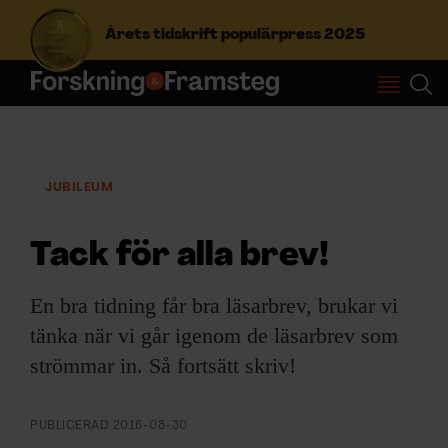
Årets tidskrift populärpress 2025
S
ö
k
e
JUBILEUM
f
Prenumerera
t
e
Tack för alla brev!
r
Logga in
:
En bra tidning får bra läsarbrev, brukar vi
tänka när vi går igenom de läsarbrev som
NYHETSBREV
strömmar in. Så fortsätt skriv!
ÄMNEN
PUBLICERAD
2016-08-30