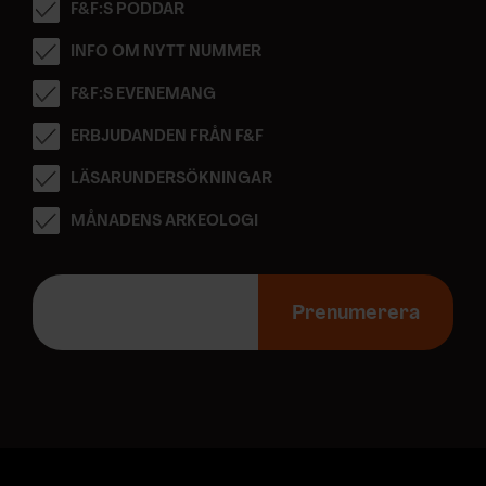
F&F:S PODDAR
INFO OM NYTT NUMMER
F&F:S EVENEMANG
ERBJUDANDEN FRÅN F&F
LÄSARUNDERSÖKNINGAR
MÅNADENS ARKEOLOGI
E
-
Prenumerera
p
o
s
t
a
d