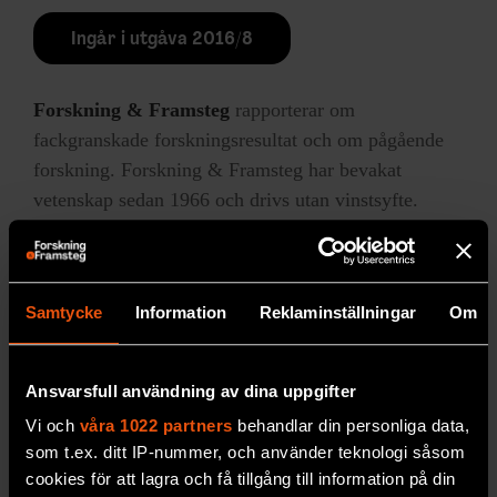
Ingår i utgåva 2016/8
Forskning & Framsteg
rapporterar om
fackgranskade forskningsresultat och om pågående
forskning. Forskning & Framsteg har bevakat
vetenskap sedan 1966 och drivs utan vinstsyfte.
LÄS MER
Samtycke
Information
Reklaminställningar
Om
Ansvarsfull användning av dina uppgifter
Vi och
våra 1022 partners
behandlar din personliga data,
som t.ex. ditt IP-nummer, och använder teknologi såsom
cookies för att lagra och få tillgång till information på din