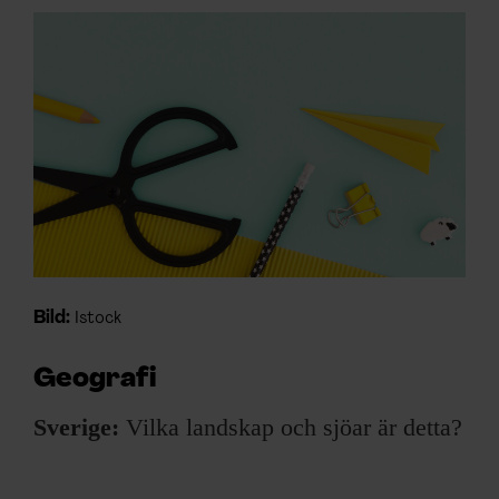
ARKIV & E-TIDNING
LYSSNA/PODD
EVENEMANG & RESOR
SHOP
KONTAKTA F&F
SKRIV I F&F
Bild:
Istock
PRENUMERERA PÅ F&F
Geografi
Sverige:
Vilka landskap och sjöar är detta?
ANNONSERA I F&F
OM F&F