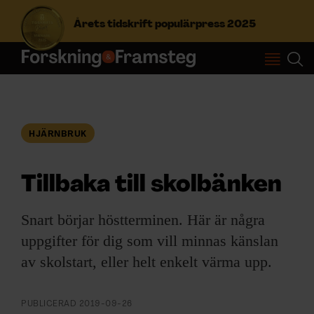
Årets tidskrift populärpress 2025
S
ö
k
e
f
HJÄRNBRUK
Prenumerera
t
e
r
Tillbaka till skolbänken
Logga in
:
Snart börjar höstterminen. Här är några
uppgifter för dig som vill minnas känslan
NYHETSBREV
av skolstart, eller helt enkelt värma upp.
ÄMNEN
PUBLICERAD
2019-09-26