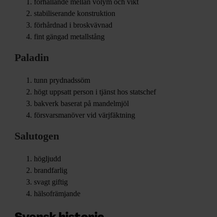
förhållande mellan volym och vikt
stabiliserande konstruktion
förhårdnad i broskvävnad
fint gängad metallstång
Paladin
tunn prydnadssöm
högt uppsatt person i tjänst hos statschef
bakverk baserat på mandelmjöl
försvarsmanöver vid värjfäktning
Salutogen
högljudd
brandfarlig
svagt giftig
hälsofrämjande