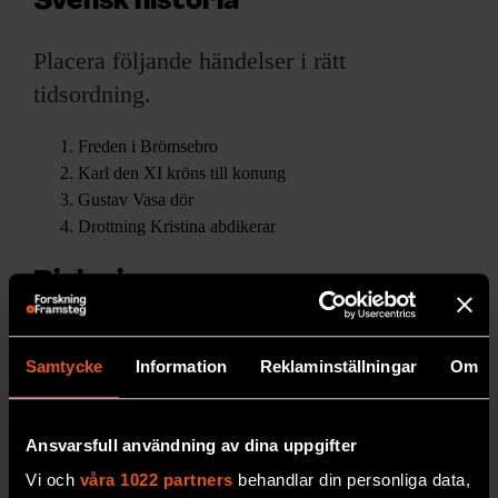
Svensk historia
Placera följande händelser i rätt
tidsordning.
Freden i Brömsebro
Karl den XI kröns till konung
Gustav Vasa dör
Drottning Kristina abdikerar
Biologi
Vilka av följande arter är fridlysta i hela
Samtycke
Information
Reklaminställningar
Om
Sverige?
Snok, gullviva, vanlig näbbmus,
ekoxe, hasselmus, ruda, korsspindel,
backsippa, strandkvanne, grönsnabbvinge
Ansvarsfull användning av dina uppgifter
Vi och
våra 1022 partners
behandlar din personliga data,