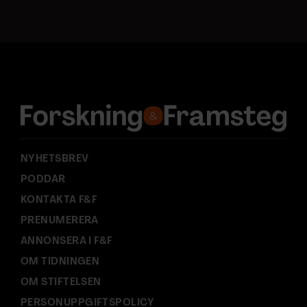
s
t
a
d
r
e
s
s
:
NYHETSBREV
PODDAR
KONTAKTA F&F
PRENUMERERA
ANNONSERA I F&F
OM TIDNINGEN
OM STIFTELSEN
PERSONUPPGIFTSPOLICY