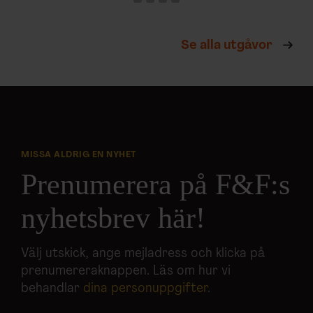
Se alla utgåvor
MISSA ALDRIG EN NYHET
Prenumerera på F&F:s
nyhetsbrev här!
Välj utskick, ange mejladress och klicka på
prenumereraknappen. Läs om hur vi
behandlar
dina personuppgifter
.