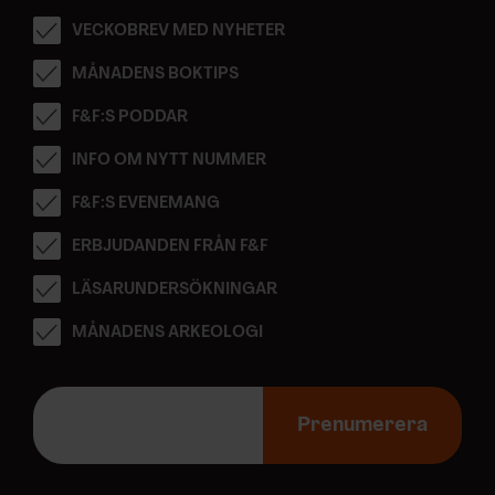
VECKOBREV MED NYHETER
MÅNADENS BOKTIPS
F&F:S PODDAR
INFO OM NYTT NUMMER
F&F:S EVENEMANG
ERBJUDANDEN FRÅN F&F
LÄSARUNDERSÖKNINGAR
MÅNADENS ARKEOLOGI
E
-
Prenumerera
p
o