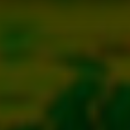
e för att anpassa innehållet och annonserna till användarna, tillh
vår trafik. Vi vidarebefordrar även sådana identifierare och anna
nnons- och analysföretag som vi samarbetar med. Dessa kan i sin
har tillhandahållit eller som de har samlat in när du har använt 