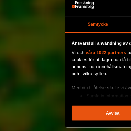
Samtycke
Ansvarsfull användning av d
Vi och
våra 1022 partners
be
cookies för att lagra och få t
annons- och innehållsmätning
och i vilka syften.
Med din tillåtelse skulle vi äve
Samla in information 
Identifiera din enhet 
Ta reda på mer om hur dina pe
Avvisa
eller dra tillbaka ditt samtyc