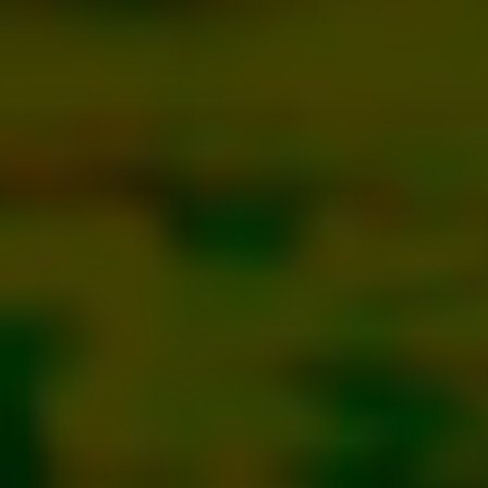
andahålla funktioner för
n information från din enhet
 tur kombinera informationen
deras tjänster.