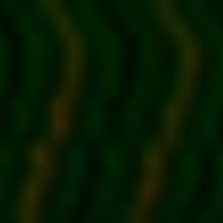
EVENEMANG & RESOR
SHOP
KONTAKTA F&F
SKRIV I F&F
PRENUMERERA PÅ F&F
ANNONSERA I F&F
OM F&F