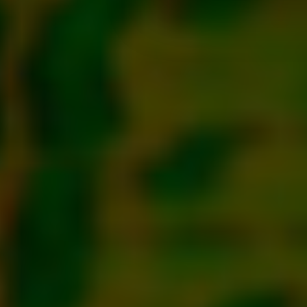
Vi använder enhetsidentifierar
sociala medier och analysera 
till de sociala medier och a
med annan information som du 