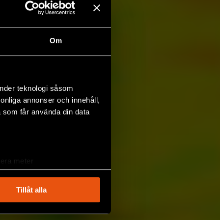
Om
änder teknologi såsom
rsonliga annonser och innehåll,
a som får använda din data
lera meter
ryck)
ljsektionen
. Du kan ändra
Tillåt alla