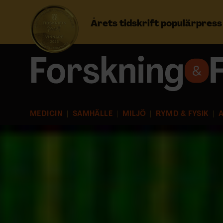
Årets tidskrift populärpres
Prenumerera
Logga in
MEDICIN
SAMHÄLLE
MILJÖ
RYMD & FYSIK
A
NYHETSBREV
ÄMNEN
ARKIV & E-TIDNING
LYSSNA/PODD