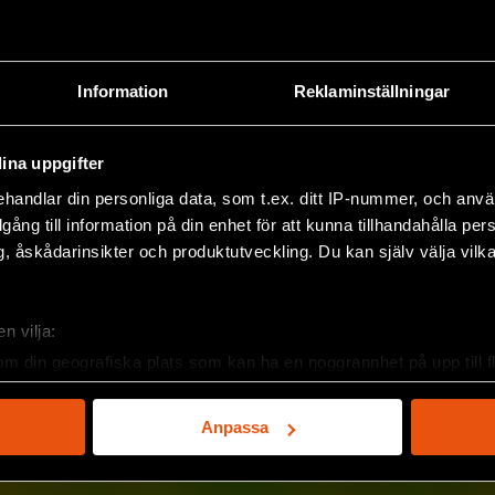
Information
Reklaminställningar
ina uppgifter
handlar din personliga data, som t.ex. ditt IP-nummer, och anv
illgång till information på din enhet för att kunna tillhandahålla pe
, åskådarinsikter och produktutveckling. Du kan själv välja vilk
n vilja:
om din geografiska plats som kan ha en noggrannhet på upp till f
genom att aktivt skanna den för specifika kännetecken (fingeravt
rsonliga uppgifter behandlas och ställ in dina preferenser i
deta
Anpassa
ke när som helst från cookie-förklaringen.