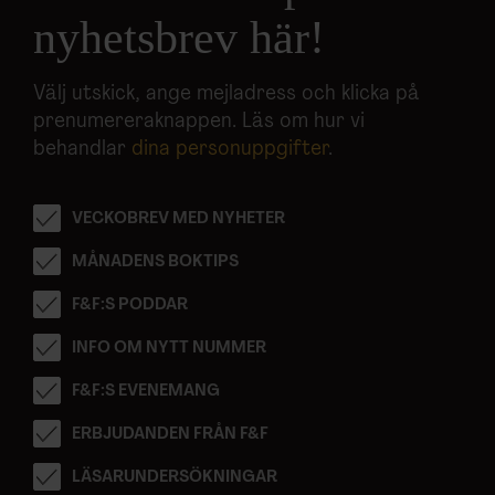
information som du har tillhandahållit eller som de har
nyhetsbrev här!
samlat in när du har använt deras tjänster.
Välj utskick, ange mejladress och klicka på
prenumereraknappen. Läs om hur vi
behandlar
dina personuppgifter
.
VECKOBREV MED NYHETER
MÅNADENS BOKTIPS
F&F:S PODDAR
INFO OM NYTT NUMMER
F&F:S EVENEMANG
ERBJUDANDEN FRÅN F&F
LÄSARUNDERSÖKNINGAR