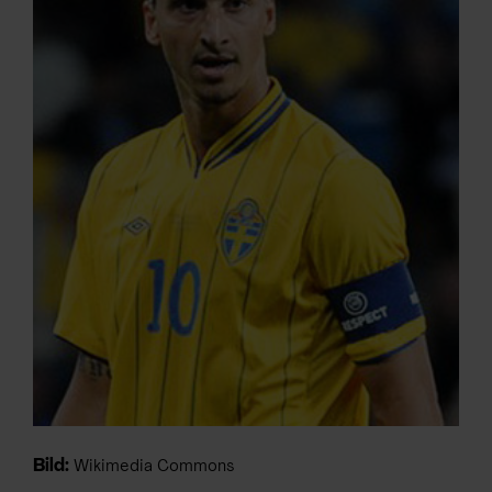
ARKIV & E-TIDNING
LYSSNA/PODD
EVENEMANG & RESOR
SHOP
KONTAKTA F&F
SKRIV I F&F
PRENUMERERA PÅ F&F
ANNONSERA I F&F
Bild:
Wikimedia Commons
OM F&F