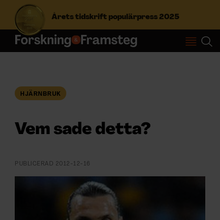
Årets tidskrift populärpress 2025
S
ö
k
e
f
HJÄRNBRUK
Prenumerera
t
e
r
Vem sade detta?
Logga in
:
PUBLICERAD
2012-12-16
NYHETSBREV
ÄMNEN