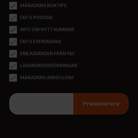
MÅNADENS BOKTIPS
F&F:S PODDAR
INFO OM NYTT NUMMER
F&F:S EVENEMANG
ERBJUDANDEN FRÅN F&F
LÄSARUNDERSÖKNINGAR
MÅNADENS ARKEOLOGI
E
-
Prenumerera
p
o
s
t