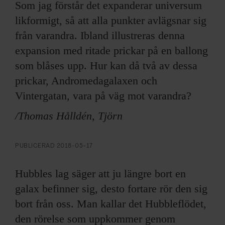
ARKIV & E-TIDNING
Som jag förstår det expanderar universum
likformigt, så att alla punkter avlägsnar sig
LYSSNA/PODD
från varandra. Ibland illustreras denna
expansion med ritade prickar på en ballong
EVENEMANG & RESOR
som blåses upp. Hur kan då två av dessa
prickar, Andromedagalaxen och
SHOP
Vintergatan, vara på väg mot varandra?
KONTAKTA F&F
/Thomas Hålldén, Tjörn
SKRIV I F&F
PUBLICERAD
2018-05-17
PRENUMERERA PÅ F&F
Hubbles lag säger att ju längre bort en
galax befinner sig, desto fortare rör den sig
ANNONSERA I F&F
bort från oss. Man kallar det Hubbleflödet,
den rörelse som uppkommer genom
OM F&F