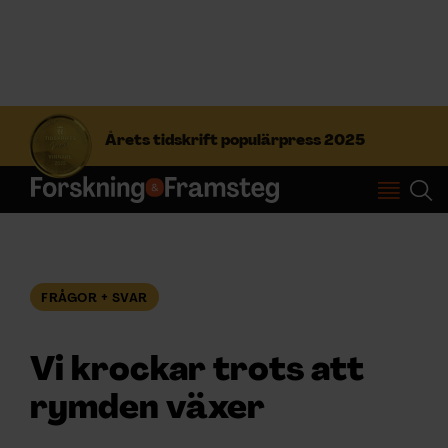
S
ö
Årets tidskrift populärpress 2025
k
e
f
Prenumerera
t
e
r
Logga in
:
FRÅGOR + SVAR
NYHETSBREV
Vi krockar trots att
ÄMNEN
rymden växer