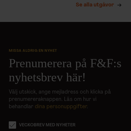
Se alla utgåvor
annons- och analysföretag som vi samarbetar med.
Dessa kan i sin tur kombinera informationen med annan
information som du har tillhandahållit eller som de har
samlat in när du har använt deras tjänster.
MISSA ALDRIG EN NYHET
Prenumerera på F&F:s
nyhetsbrev här!
Välj utskick, ange mejladress och klicka på
prenumereraknappen. Läs om hur vi
behandlar
dina personuppgifter
.
VECKOBREV MED NYHETER