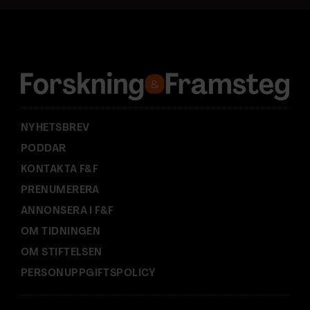
a
d
r
e
s
s
:
NYHETSBREV
PODDAR
KONTAKTA F&F
PRENUMERERA
ANNONSERA I F&F
OM TIDNINGEN
OM STIFTELSEN
PERSONUPPGIFTSPOLICY