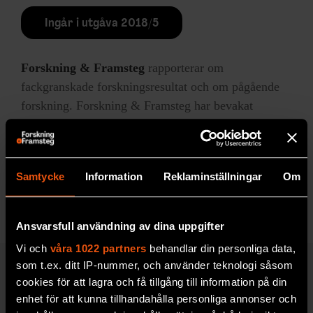
Ingår i utgåva 2018/5
Forskning & Framsteg
rapporterar om
fackgranskade forskningsresultat och om pågående
forskning. Forskning & Framsteg har bevakat
vetenskap sedan 1966 och drivs utan vinstsyfte.
LÄS MER
Samtycke
Information
Reklaminställningar
Om
Ansvarsfull användning av dina uppgifter
Vi och
våra 1022 partners
behandlar din personliga data,
som t.ex. ditt IP-nummer, och använder teknologi såsom
cookies för att lagra och få tillgång till information på din
UPPTÄCK F&F:S ARKIV!
enhet för att kunna tillhandahålla personliga annonser och