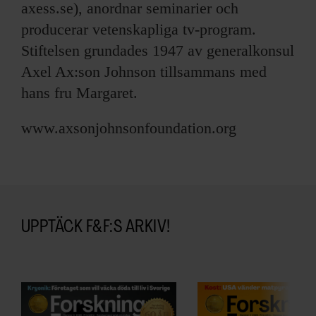
ARKIV & E-TIDNING
axess.se), anordnar seminarier och
producerar vetenskapliga tv-program.
LYSSNA/PODD
Stiftelsen grundades 1947 av generalkonsul
Axel Ax:son Johnson tillsammans med
EVENEMANG & RESOR
hans fru Margaret.
SHOP
www.axsonjohnsonfoundation.org
KONTAKTA F&F
SKRIV I F&F
UPPTÄCK F&F:S ARKIV!
PRENUMERERA PÅ F&F
ANNONSERA I F&F
OM F&F