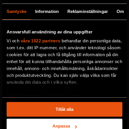
Samtycke
Information
Reklaminställningar
Om
MISSA ALDRIG EN NYHET
Ansvarsfull användning av dina uppgifter
Prenumerera på F&F:s
Vi och
våra 1022 partners
behandlar din personliga data,
nyhetsbrev här!
som t.ex. ditt IP-nummer, och använder teknologi såsom
cookies för att lagra och få tillgång till information på din
enhet för att kunna tillhandahålla personliga annonser och
Välj utskick, ange mejladress och klicka på
innehåll, annons- och innehållsmätning, åskådarinsikter
prenumereraknappen. Läs om hur vi
och produktutveckling. Du kan själv välja vilka som får
behandlar
dina personuppgifter
.
använda din data och i vilka syften.
Med din tillåtelse skulle vi även vilja:
VECKOBREV MED NYHETER
Samla in information om din geografiska plats
Tillåt alla
MÅNADENS BOKTIPS
som kan ha en noggrannhet på upp till flera meter
Identifiera din enhet genom att aktivt skanna den
F&F:S PODDAR
för specifika kännetecken (fingeravtryck)
Anpassa