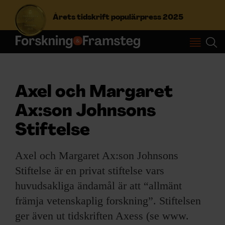
Årets tidskrift populärpress 2025
S
ö
k
e
Axel och Margaret
f
Prenumerera
t
Ax:son Johnsons
e
Stiftelse
r
Logga in
:
Axel och Margaret Ax:son Johnsons
Stiftelse är en privat stiftelse vars
NYHETSBREV
huvudsakliga ändamål är att “allmänt
främja vetenskaplig forskning”. Stiftelsen
ÄMNEN
ger även ut tidskriften Axess (se www.