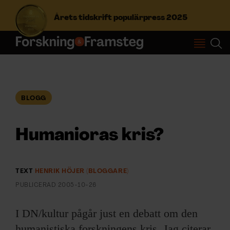
Årets tidskrift populärpress 2025
S
ö
k
e
f
BLOGG
Prenumerera
t
e
r
Humanioras kris?
Logga in
:
TEXT
HENRIK HÖJER (BLOGGARE)
NYHETSBREV
PUBLICERAD
2005-10-26
ÄMNEN
I DN/kultur pågår just en debatt om den
humanistiska forskningens kris. Jag citerar