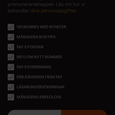
prenumereraknappen. Läs om hur vi
behandlar
dina personuppgifter
.
VECKOBREV MED NYHETER
MÅNADENS BOKTIPS
F&F:S PODDAR
INFO OM NYTT NUMMER
F&F:S EVENEMANG
ERBJUDANDEN FRÅN F&F
LÄSARUNDERSÖKNINGAR
MÅNADENS ARKEOLOGI
E