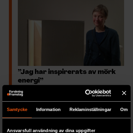
”Jag har inspirerats av mörk
energi”
Inre & yttre
rymden – vårt universum
expanderar, det är titeln på en utställning som
öppnade vid Edsviks konsthall i Sollentuna i
Samtycke
Information
Reklaminställningar
Om
helgen. Där möts konst och vetenskap.
RYMD & FYSIK
Ansvarsfull användning av dina uppgifter