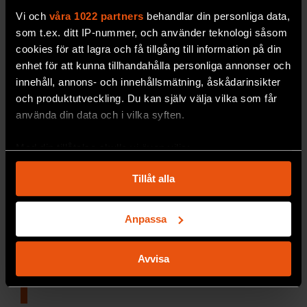
Vi och
våra 1022 partners
behandlar din personliga data,
som t.ex. ditt IP-nummer, och använder teknologi såsom
cookies för att lagra och få tillgång till information på din
enhet för att kunna tillhandahålla personliga annonser och
innehåll, annons- och innehållsmätning, åskådarinsikter
och produktutveckling. Du kan själv välja vilka som får
använda din data och i vilka syften.
Med din tillåtelse skulle vi även vilja:
Moll har varit gladare
Samla in information om din geografiska plats
Tillåt alla
Vad är det
som gör att vi tycker att musikens
som kan ha en noggrannhet på upp till flera meter
Identifiera din enhet genom att aktivt skanna den
molltoner låter sorgliga medan dur låter glatt?
för specifika kännetecken (fingeravtryck)
Är det ett inlärt beteende?Markus Enger
Anpassa
Ta reda på mer om hur dina personliga uppgifter
behandlas och ställ in dina preferenser i
detaljsektionen
.
Biomimetik
Avvisa
Du kan ändra eller dra tillbaka ditt samtycke när som
Att inspireras av
naturen
helst från cookie-förklaringen.