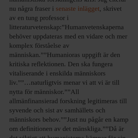
ARKIV & E-TIDNING
nu några fraser i
senaste inlägget
, skrivet
av en tung professor i
LYSSNA/PODD
litteraturvetenskap:”Humanvetenskaperna
EVENEMANG & RESOR
behöver uppdateras med en vidare och mer
komplex förståelse av
SHOP
människan.””Humanioras uppgift är den
kritiska reflektionen. Den ska fungera
KONTAKTA F&F
vitaliserande i enskilda människors
liv.””…naturligtvis menar vi att vi är till
SKRIV I F&F
nytta för människor.””All
allmänfinansierad forskning legitimeras till
PRENUMERERA PÅ F&F
syvende och sist av samhällets och
ANNONSERA I F&F
människors behov.””Just nu pågår en kamp
om definitionen av det mänskliga.””Då är
OM F&F
det viktigt att humanisterna kämpar för sin