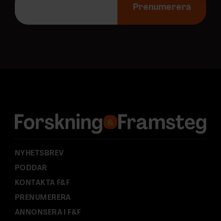
-
Prenumerera
p
o
s
t
a
d
r
e
s
s
:
NYHETSBREV
PODDAR
KONTAKTA F&F
PRENUMERERA
ANNONSERA I F&F