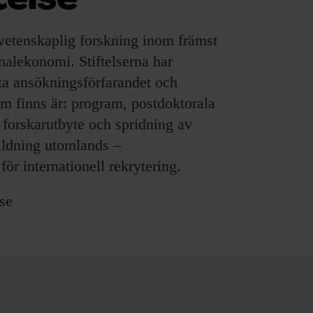
telse
svetenskaplig forskning inom främst
nalekonomi. Stiftelserna har
tta ansökningsförfarandet och
 finns är: program, postdoktorala
r forskarutbyte och spridning av
bildning utomlands –
ör internationell rekrytering.
se