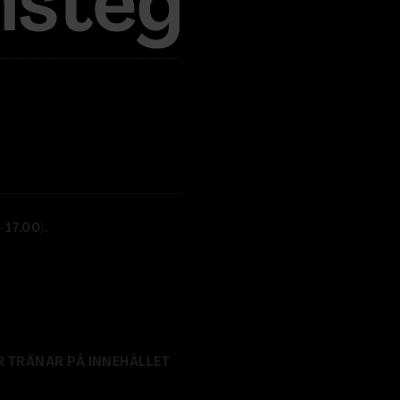
17.00).
R TRÄNAR PÅ INNEHÅLLET