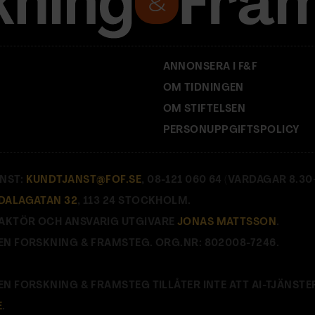
ANNONSERA I F&F
OM TIDNINGEN
OM STIFTELSEN
PERSONUPPGIFTSPOLICY
NST:
KUNDTJANST@FOF.SE
, 08-121 060 64 (VARDAGAR 8.30–
DALAGATAN 32
, 113 24 STOCKHOLM.
AKTÖR OCH ANSVARIG UTGIVARE
JONAS MATTSSON
.
EN FORSKNING & FRAMSTEG. ORG.NR: 802008-7246.
EN FORSKNING & FRAMSTEG TILLÅTER INTE ATT AI-TJÄNSTE
E
.