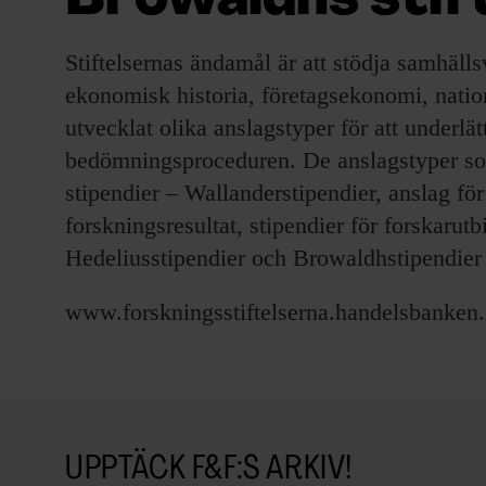
Browaldhs stif
EVENEMANG & RESOR
Stiftelsernas ändamål är att stödja samhäll
SHOP
ekonomisk historia, företagsekonomi, natio
utvecklat olika anslagstyper för att underlä
KONTAKTA F&F
bedömningsproceduren. De anslagstyper som
SKRIV I F&F
stipendier – Wallanderstipendier, anslag fö
forskningsresultat, stipendier för forskarut
PRENUMERERA PÅ F&F
Hedeliusstipendier och Browaldhstipendier f
ANNONSERA I F&F
www.forskningsstiftelserna.handelsbanken.
OM F&F
UPPTÄCK F&F:S ARKIV!