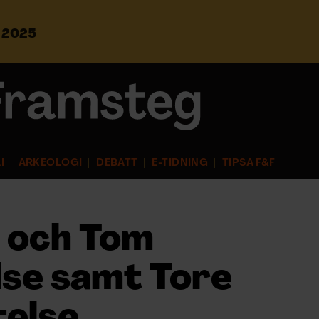
s 2025
S
ö
k
e
f
t
e
r
I
ARKEOLOGI
DEBATT
E-TIDNING
TIPSA F&F
:
 och Tom
lse samt Tore