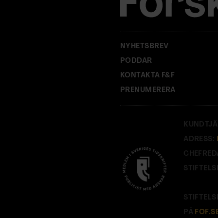
:
NYHETSBREV
PODDAR
KONTAKTA F&F
PRENUMERERA
KUNDTJÄ
ADRESS:
CHEFRED
STIFTELS
STIFTELS
PÅ
FOF.S