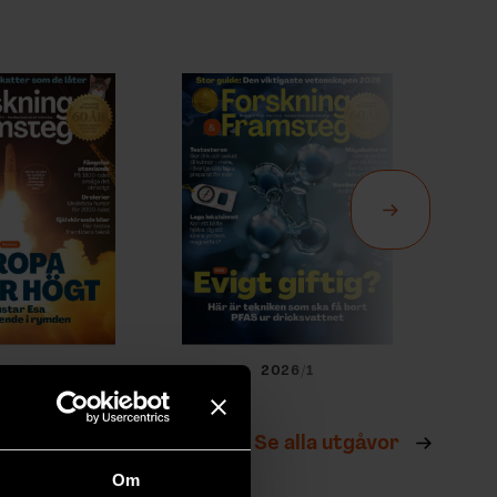
026/2
2026/1
Se alla utgåvor
Om