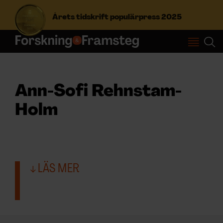
Årets tidskrift populärpress 2025
S
ö
k
e
Ann-Sofi Rehnstam-
f
Prenumerera
t
Holm
e
r
Logga in
:
LÄS MER
NYHETSBREV
ÄMNEN