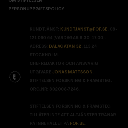
OM STIFTELSEN
PERSONUPPGIFTSPOLICY
KUNDTJÄNST:
KUNDTJANST@FOF.SE
, 08-
121 060 64 (VARDAGAR 8.30–17.00).
ADRESS:
DALAGATAN 32
, 113 24
STOCKHOLM.
CHEFREDAKTÖR OCH ANSVARIG
UTGIVARE
JONAS MATTSSON
.
STIFTELSEN FORSKNING & FRAMSTEG.
ORG.NR: 802008-7246.
STIFTELSEN FORSKNING & FRAMSTEG
TILLÅTER INTE ATT AI-TJÄNSTER TRÄNAR
PÅ INNEHÅLLET PÅ
FOF.SE
.