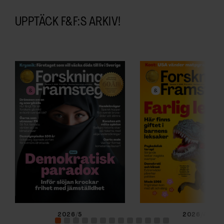
ARKIV & E-TIDNING
UPPTÄCK F&F:S ARKIV!
LYSSNA/PODD
EVENEMANG & RESOR
SHOP
KONTAKTA F&F
SKRIV I F&F
PRENUMERERA PÅ F&F
ANNONSERA I F&F
2026/5
2026/4
OM F&F