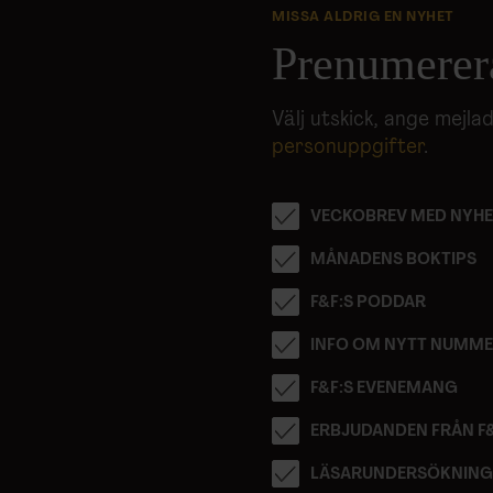
MISSA ALDRIG EN NYHET
Prenumerer
Välj utskick, ange mejl
personuppgifter
.
VECKOBREV MED NYHE
MÅNADENS BOKTIPS
F&F:S PODDAR
INFO OM NYTT NUMM
F&F:S EVENEMANG
ERBJUDANDEN FRÅN F
LÄSARUNDERSÖKNIN