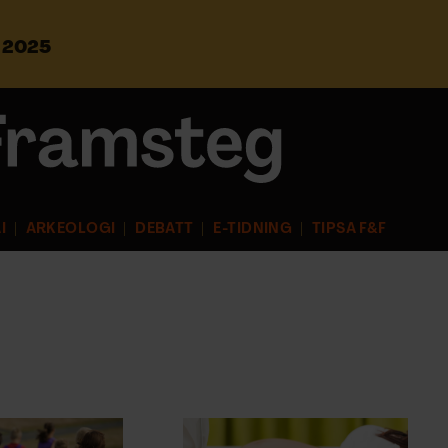
s 2025
S
ö
k
e
f
t
e
r
I
ARKEOLOGI
DEBATT
E-TIDNING
TIPSA F&F
: