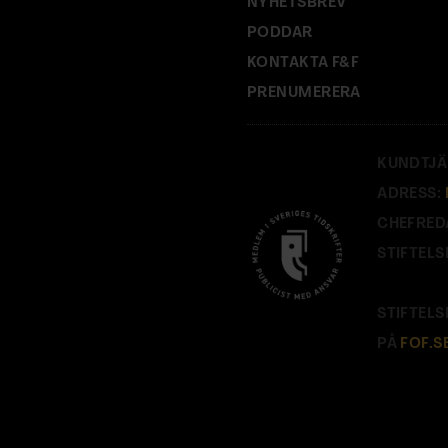
NYHETSBREV
PODDAR
KONTAKTA F&F
PRENUMERERA
KUNDTJÄ
ADRESS:
CHEFRED
STIFTELS
STIFTELS
PÅ
FOF.S