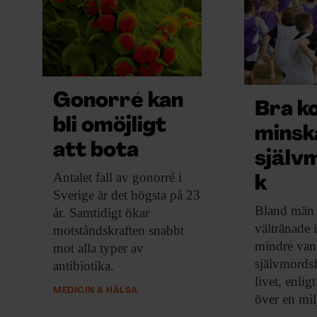
EVENEMANG & RESOR
SHOP
KONTAKTA F&F
Gonorré kan
Bra k
SKRIV I F&F
bli omöjligt
minsk
att bota
själv
PRENUMERERA PÅ F&F
Antalet fall av
gonorré i
k
Sverige är det högsta på 23
ANNONSERA I F&F
Bland män
år. Samtidigt ökar
vältränade i
motståndskraften snabbt
OM F&F
mindre van
mot alla typer av
självmordsf
antibiotika.
livet, enlig
MEDICIN & HÄLSA
över en mil