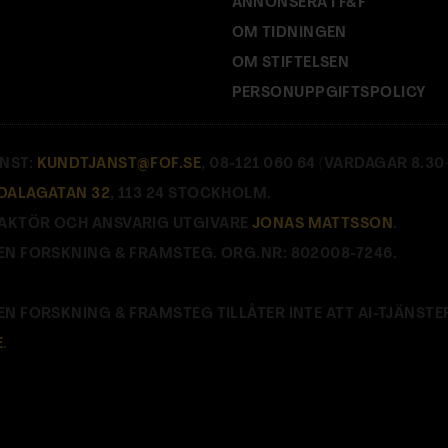
ANNONSERA I F&F
OM TIDNINGEN
OM STIFTELSEN
PERSONUPPGIFTSPOLICY
NST:
KUNDTJANST@FOF.SE
, 08-121 060 64 (VARDAGAR 8.30–
DALAGATAN 32
, 113 24 STOCKHOLM.
AKTÖR OCH ANSVARIG UTGIVARE
JONAS MATTSSON
.
EN FORSKNING & FRAMSTEG. ORG.NR: 802008-7246.
EN FORSKNING & FRAMSTEG TILLÅTER INTE ATT AI-TJÄNSTE
E
.