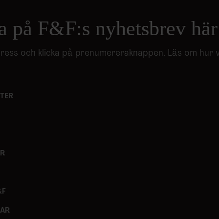
a på F&F:s nyhetsbrev här
adress och klicka på prenumereraknappen. Läs om hur 
TER
ER
&F
GAR