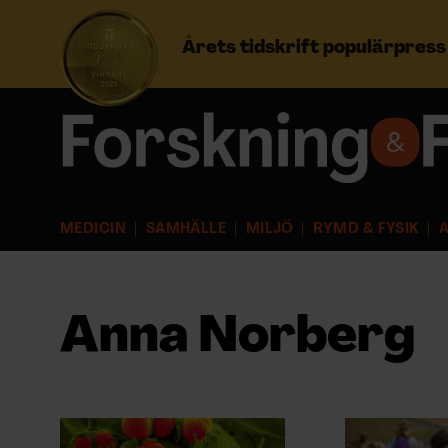
Årets tidskrift populärpres
Prenumerera
Logga in
MEDICIN
SAMHÄLLE
MILJÖ
RYMD & FYSIK
A
NYHETSBREV
ÄMNEN
Anna Norberg
ARKIV & E-TIDNING
LYSSNA/PODD