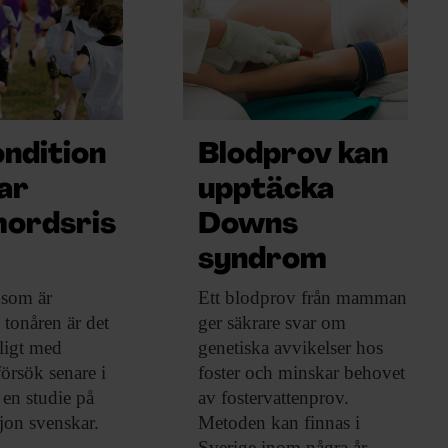
ondition
Blodprov kan
ar
upptäcka
mordsris
Downs
syndrom
 som
är
Ett blodprov från
mamman
 tonåren är det
ger säkrare svar om
ligt med
genetiska avvikelser hos
örsök senare i
foster och minskar behovet
t en studie på
av fostervattenprov.
jon svenskar.
Metoden kan finnas i
Sverige inom några år.