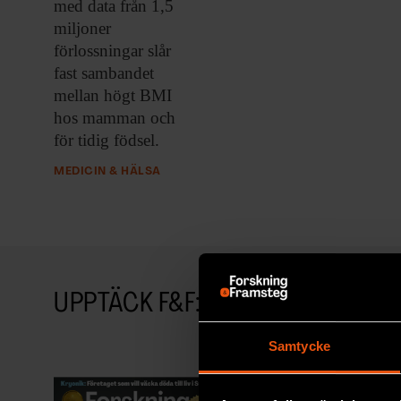
med data från 1,5
miljoner
förlossningar slår
fast sambandet
mellan högt BMI
hos mamman och
för tidig födsel.
MEDICIN & HÄLSA
UPPTÄCK F&F:S ARKIV!
Samtycke